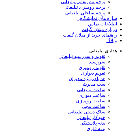
پرچم تشریفاتی تبلیغاتی
پرچم رومیزی تبلیغاتی
پرچم ساحلی تبلغیاتی
سازه های نمایشگاهی
اطلاعات تماس
درباره میلان گیفت
راهنمای خرید از میلان گیفت
وبلاگ
هدایای تبلیغاتی
تقویم و سررسید تبلیغاتی
سررسید
تقویم رومیزی
تقویم دیواری
هدایای ویژه مدیران
ست مدیریتی
ساعت تبلیغاتی
ساعت دیواری
ساعت رومیزی
ساعت مچی
ساک دستی تبلیغاتی
خودکار تبلیغاتی
بدنه پلاستیکی
بدنه فلزی