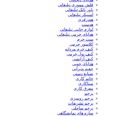
فلش مموری تبلیغاتی
پاور بانک تبلیغاتی
اسپیکر تبلیغاتی
هندزفری
هدست
لوازم جانبی تبلیغاتی
هدایای چرمی تبلیغاتی
ست چرم
کلاسور چرمی
کیف چرم مردانه
کیف پول چرمی
کیف آرایشی
هدایای چوبی
جعبه پذیرایی
صنایع دستی
خاتم کاری
میناکاری
معرق کاری
پرچم
پرچم رومیزی
پرچم تشریفات
پرچم ساحلی
سازه های نمایشگاهی