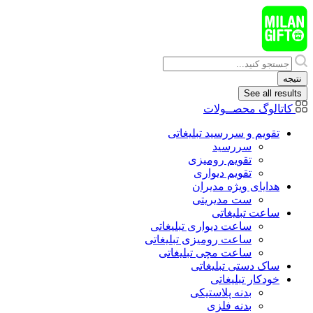
پرش
به
محتوا
Search
...
نتیجه
See all results
کاتالوگ محصــولات
تقویم و سررسید تبلیغاتی
سررسید
تقویم رومیزی
تقویم دیواری
هدایای ويژه مدیران
ست مدیریتی
ساعت تبلیغاتی
ساعت دیواری تبلیغاتی
ساعت رومیزی تبلیغاتی
ساعت مچی تبلیغاتی
ساک دستی تبلیغاتی
خودکار تبلیغاتی
بدنه پلاستیکی
بدنه فلزی