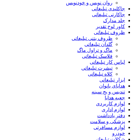
روان نویس و خودنویس
جاکلیدی تبلیغاتی
جاکارتی تبلیغاتی
جلد مدارک
کاور لوح تقدیر
ظروف تبلیغاتی
ظروف بتنی تبلیغاتی
گلدان تبلیغاتی
ماگ و تراول ماگ
فلاسک تبلیغاتی
لباس کار تبلیغاتی
تیشرت تبلیغاتی
کلاه تبلیغاتی
ابزار تبلیغاتی
هدایای بانوان
تندیس و بج سینه
جعبه هدایا
لوازم کاربردی
لوازم اداری
دفتر یادداشت
پزشکی و سلامت
لوازم مسافرتی
خودرو
شکلات تبلیغاتی