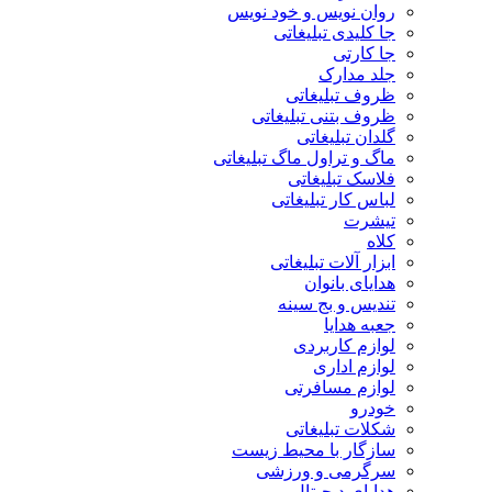
روان نویس و خود نویس
جا کلیدی تبلیغاتی
جا کارتی
جلد مدارک
ظروف تبلیغاتی
ظروف بتنی تبلیغاتی
گلدان تبلیغاتی
ماگ و تراول ماگ تبلیغاتی
فلاسک تبلیغاتی
لباس کار تبلیغاتی
تیشرت
کلاه
ابزار آلات تبلیغاتی
هدایای بانوان
تندیس و بج سینه
جعبه هدایا
لوازم کاربردی
لوازم اداری
لوازم مسافرتی
خودرو
شکلات تبلیغاتی
سازگار با محیط زیست
سرگرمی و ورزشی
هدایای دیجیتال