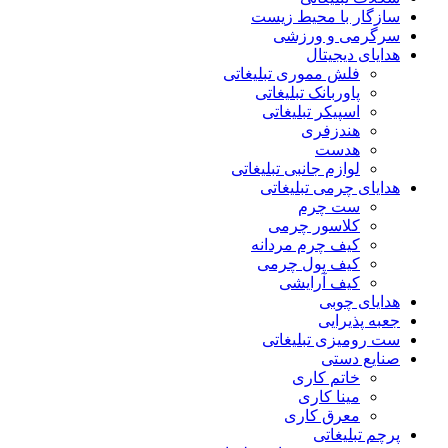
سازگار با محیط زیست
سرگرمی و ورزشی
هدایای دیجیتال
فلش مموری تبلیغاتی
پاوربانک تبلیغاتی
اسپیکر تبلیغاتی
هندزفری
هدست
لوازم جانبی تبلیغاتی
هدایای چرمی تبلیغاتی
ست چرم
کلاسور چرمی
کیف چرم مردانه
کیف پول چرمی
کیف آرایشی
هدایای چوبی
جعبه پذیرایی
ست رومیزی تبلیغاتی
صنایع دستی
خاتم کاری
مینا کاری
معرق کاری
پرچم تبلیغاتی