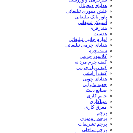
هدایای دیجیتال
فلش مموری تبلیغاتی
پاور بانک تبلیغاتی
اسپیکر تبلیغاتی
هندزفری
هدست
لوازم جانبی تبلیغاتی
هدایای چرمی تبلیغاتی
ست چرم
کلاسور چرمی
کیف چرم مردانه
کیف پول چرمی
کیف آرایشی
هدایای چوبی
جعبه پذیرایی
صنایع دستی
خاتم کاری
میناکاری
معرق کاری
پرچم
پرچم رومیزی
پرچم تشریفات
پرچم ساحلی