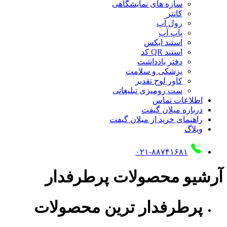
سازه های نمایشگاهی
کانتر
رول آپ
پاپ آپ
استند ایکس
استند QR کد
دفتر یادداشت
پزشکی و سلامت
کاور لوح تقدیر
ست رومیزی تبلیغاتی
اطلاعات تماس
درباره میلان گیفت
راهنمای خرید از میلان گیفت
وبلاگ
۰۲۱-۸۸۷۴۱۶۸۱
آرشیو محصولات پرطرفدار
پرطرفدار ترین محصولات