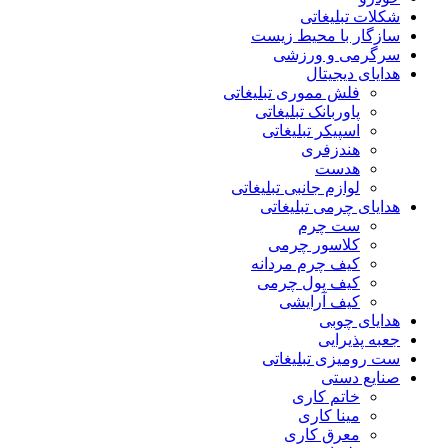
شکلات تبلیغاتی
سازگار با محیط زیست
سرگرمی و ورزشی
هدایای دیجیتال
فلش مموری تبلیغاتی
پاوربانک تبلیغاتی
اسپیکر تبلیغاتی
هندزفری
هدست
لوازم جانبی تبلیغاتی
هدایای چرمی تبلیغاتی
ست چرم
کلاسور چرمی
کیف چرم مردانه
کیف پول چرمی
کیف آرایشی
هدایای چوبی
جعبه پذیرایی
ست رومیزی تبلیغاتی
صنایع دستی
خاتم کاری
مینا کاری
معرق کاری