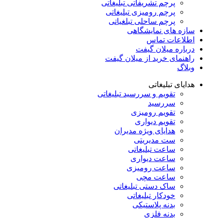
پرچم تشریفاتی تبلیغاتی
پرچم رومیزی تبلیغاتی
پرچم ساحلی تبلغیاتی
سازه های نمایشگاهی
اطلاعات تماس
درباره میلان گیفت
راهنمای خرید از میلان گیفت
وبلاگ
هدایای تبلیغاتی
تقویم و سررسید تبلیغاتی
سررسید
تقویم رومیزی
تقویم دیواری
هدایای ویژه مدیران
ست مدیریتی
ساعت تبلیغاتی
ساعت دیواری
ساعت رومیزی
ساعت مچی
ساک دستی تبلیغاتی
خودکار تبلیغاتی
بدنه پلاستیکی
بدنه فلزی