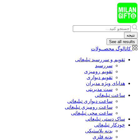
پرش
به
محتوا
Search
...
نتیجه
See all results
کاتالوگ محصــولات
تقویم و سررسید تبلیغاتی
سررسید
تقویم رومیزی
تقویم دیواری
هدایای ويژه مدیران
ست مدیریتی
ساعت تبلیغاتی
ساعت دیواری تبلیغاتی
ساعت رومیزی تبلیغاتی
ساعت مچی تبلیغاتی
ساک دستی تبلیغاتی
خودکار تبلیغاتی
بدنه پلاستیکی
بدنه فلزی