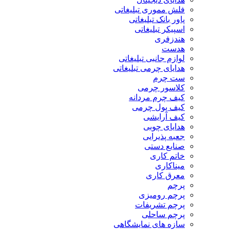
فلش مموری تبلیغاتی
پاور بانک تبلیغاتی
اسپیکر تبلیغاتی
هندزفری
هدست
لوازم جانبی تبلیغاتی
هدایای چرمی تبلیغاتی
ست چرم
کلاسور چرمی
کیف چرم مردانه
کیف پول چرمی
کیف آرایشی
هدایای چوبی
جعبه پذیرایی
صنایع دستی
خاتم کاری
میناکاری
معرق کاری
پرچم
پرچم رومیزی
پرچم تشریفات
پرچم ساحلی
سازه های نمایشگاهی