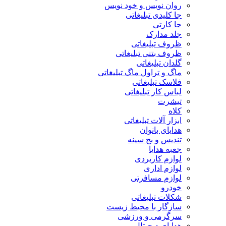
روان نویس و خود نویس
جا کلیدی تبلیغاتی
جا کارتی
جلد مدارک
ظروف تبلیغاتی
ظروف بتنی تبلیغاتی
گلدان تبلیغاتی
ماگ و تراول ماگ تبلیغاتی
فلاسک تبلیغاتی
لباس کار تبلیغاتی
تیشرت
کلاه
ابزار آلات تبلیغاتی
هدایای بانوان
تندیس و بج سینه
جعبه هدایا
لوازم کاربردی
لوازم اداری
لوازم مسافرتی
خودرو
شکلات تبلیغاتی
سازگار با محیط زیست
سرگرمی و ورزشی
هدایای دیجیتال