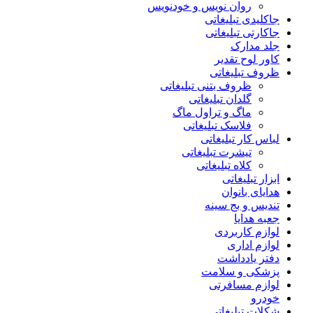
روان نویس و خودنویس
جاکلیدی تبلیغاتی
جاکارتی تبلیغاتی
جلد مدارک
کاور لوح تقدیر
ظروف تبلیغاتی
ظروف بتنی تبلیغاتی
گلدان تبلیغاتی
ماگ و تراول ماگ
فلاسک تبلیغاتی
لباس کار تبلیغاتی
تیشرت تبلیغاتی
کلاه تبلیغاتی
ابزار تبلیغاتی
هدایای بانوان
تندیس و بج سینه
جعبه هدایا
لوازم کاربردی
لوازم اداری
دفتر یادداشت
پزشکی و سلامت
لوازم مسافرتی
خودرو
شکلات تبلیغاتی