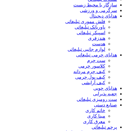
سازگار با محیط زیست
سرگرمی و ورزشی
هدایای دیجیتال
فلش مموری تبلیغاتی
پاوربانک تبلیغاتی
اسپیکر تبلیغاتی
هندزفری
هدست
لوازم جانبی تبلیغاتی
هدایای چرمی تبلیغاتی
ست چرم
کلاسور چرمی
کیف چرم مردانه
کیف پول چرمی
کیف آرایشی
هدایای چوبی
جعبه پذیرایی
ست رومیزی تبلیغاتی
صنایع دستی
خاتم کاری
مینا کاری
معرق کاری
پرچم تبلیغاتی