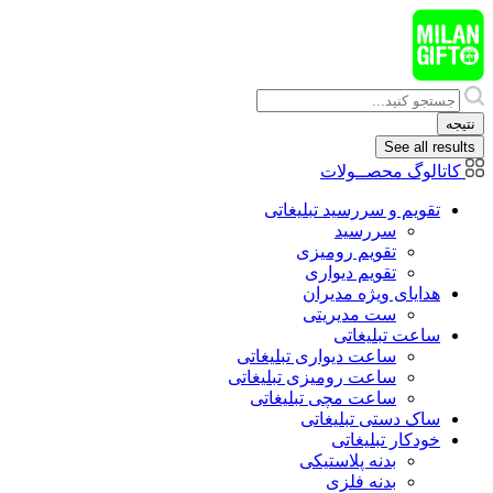
پرش
به
محتوا
Search
...
نتیجه
See all results
کاتالوگ محصــولات
تقویم و سررسید تبلیغاتی
سررسید
تقویم رومیزی
تقویم دیواری
هدایای ويژه مدیران
ست مدیریتی
ساعت تبلیغاتی
ساعت دیواری تبلیغاتی
ساعت رومیزی تبلیغاتی
ساعت مچی تبلیغاتی
ساک دستی تبلیغاتی
خودکار تبلیغاتی
بدنه پلاستیکی
بدنه فلزی