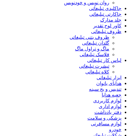
روان نویس و خودنویس
جاکلیدی تبلیغاتی
جاکارتی تبلیغاتی
جلد مدارک
کاور لوح تقدیر
ظروف تبلیغاتی
ظروف بتنی تبلیغاتی
گلدان تبلیغاتی
ماگ و تراول ماگ
فلاسک تبلیغاتی
لباس کار تبلیغاتی
تیشرت تبلیغاتی
کلاه تبلیغاتی
ابزار تبلیغاتی
هدایای بانوان
تندیس و بج سینه
جعبه هدایا
لوازم کاربردی
لوازم اداری
دفتر یادداشت
پزشکی و سلامت
لوازم مسافرتی
خودرو
شکلات تبلیغاتی