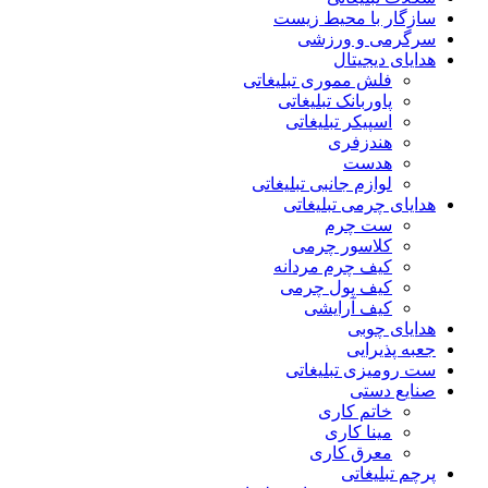
سازگار با محیط زیست
سرگرمی و ورزشی
هدایای دیجیتال
فلش مموری تبلیغاتی
پاوربانک تبلیغاتی
اسپیکر تبلیغاتی
هندزفری
هدست
لوازم جانبی تبلیغاتی
هدایای چرمی تبلیغاتی
ست چرم
کلاسور چرمی
کیف چرم مردانه
کیف پول چرمی
کیف آرایشی
هدایای چوبی
جعبه پذیرایی
ست رومیزی تبلیغاتی
صنایع دستی
خاتم کاری
مینا کاری
معرق کاری
پرچم تبلیغاتی