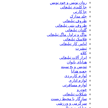
روان نویس و خود نویس
جا کلیدی تبلیغاتی
جا کارتی
جلد مدارک
ظروف تبلیغاتی
ظروف بتنی تبلیغاتی
گلدان تبلیغاتی
ماگ و تراول ماگ تبلیغاتی
فلاسک تبلیغاتی
لباس کار تبلیغاتی
تیشرت
کلاه
ابزار آلات تبلیغاتی
هدایای بانوان
تندیس و بج سینه
جعبه هدایا
لوازم کاربردی
لوازم اداری
لوازم مسافرتی
خودرو
شکلات تبلیغاتی
سازگار با محیط زیست
سرگرمی و ورزشی
هدایای دیجیتال