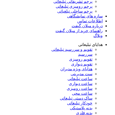
پرچم تشریفاتی تبلیغاتی
پرچم رومیزی تبلیغاتی
پرچم ساحلی تبلغیاتی
سازه های نمایشگاهی
اطلاعات تماس
درباره میلان گیفت
راهنمای خرید از میلان گیفت
وبلاگ
هدایای تبلیغاتی
تقویم و سررسید تبلیغاتی
سررسید
تقویم رومیزی
تقویم دیواری
هدایای ویژه مدیران
ست مدیریتی
ساعت تبلیغاتی
ساعت دیواری
ساعت رومیزی
ساعت مچی
ساک دستی تبلیغاتی
خودکار تبلیغاتی
بدنه پلاستیکی
بدنه فلزی