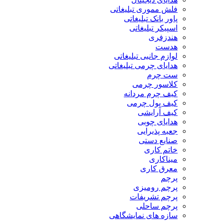
فلش مموری تبلیغاتی
پاور بانک تبلیغاتی
اسپیکر تبلیغاتی
هندزفری
هدست
لوازم جانبی تبلیغاتی
هدایای چرمی تبلیغاتی
ست چرم
کلاسور چرمی
کیف چرم مردانه
کیف پول چرمی
کیف آرایشی
هدایای چوبی
جعبه پذیرایی
صنایع دستی
خاتم کاری
میناکاری
معرق کاری
پرچم
پرچم رومیزی
پرچم تشریفات
پرچم ساحلی
سازه های نمایشگاهی