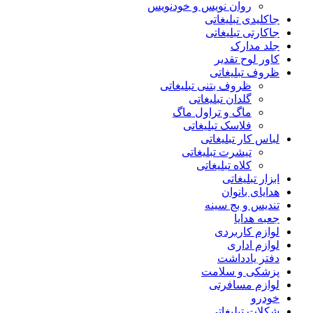
روان نویس و خودنویس
جاکلیدی تبلیغاتی
جاکارتی تبلیغاتی
جلد مدارک
کاور لوح تقدیر
ظروف تبلیغاتی
ظروف بتنی تبلیغاتی
گلدان تبلیغاتی
ماگ و تراول ماگ
فلاسک تبلیغاتی
لباس کار تبلیغاتی
تیشرت تبلیغاتی
کلاه تبلیغاتی
ابزار تبلیغاتی
هدایای بانوان
تندیس و بج سینه
جعبه هدایا
لوازم کاربردی
لوازم اداری
دفتر یادداشت
پزشکی و سلامت
لوازم مسافرتی
خودرو
شکلات تبلیغاتی