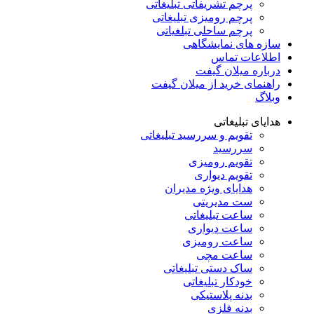
پرچم تشریفاتی تبلیغاتی
پرچم رومیزی تبلیغاتی
پرچم ساحلی تبلغیاتی
سازه های نمایشگاهی
اطلاعات تماس
درباره میلان گیفت
راهنمای خرید از میلان گیفت
وبلاگ
هدایای تبلیغاتی
تقویم و سررسید تبلیغاتی
سررسید
تقویم رومیزی
تقویم دیواری
هدایای ویژه مدیران
ست مدیریتی
ساعت تبلیغاتی
ساعت دیواری
ساعت رومیزی
ساعت مچی
ساک دستی تبلیغاتی
خودکار تبلیغاتی
بدنه پلاستیکی
بدنه فلزی