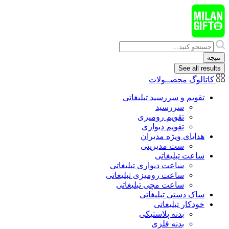
پرش
به
محتوا
Search
...
نتیجه
See all results
کاتالوگ محصــولات
تقویم و سررسید تبلیغاتی
سررسید
تقویم رومیزی
تقویم دیواری
هدایای ويژه مدیران
ست مدیریتی
ساعت تبلیغاتی
ساعت دیواری تبلیغاتی
ساعت رومیزی تبلیغاتی
ساعت مچی تبلیغاتی
ساک دستی تبلیغاتی
خودکار تبلیغاتی
بدنه پلاستیکی
بدنه فلزی