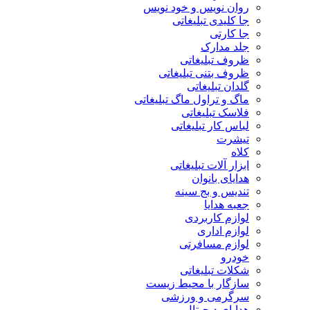
روان نویس و خود نویس
جا کلیدی تبلیغاتی
جا کارتی
جلد مدارک
ظروف تبلیغاتی
ظروف بتنی تبلیغاتی
گلدان تبلیغاتی
ماگ و تراول ماگ تبلیغاتی
فلاسک تبلیغاتی
لباس کار تبلیغاتی
تیشرت
کلاه
ابزار آلات تبلیغاتی
هدایای بانوان
تندیس و بج سینه
جعبه هدایا
لوازم کاربردی
لوازم اداری
لوازم مسافرتی
خودرو
شکلات تبلیغاتی
سازگار با محیط زیست
سرگرمی و ورزشی
هدایای دیجیتال