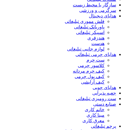
سازگار با محیط زیست
سرگرمی و ورزشی
هدایای دیجیتال
فلش مموری تبلیغاتی
پاوربانک تبلیغاتی
اسپیکر تبلیغاتی
هندزفری
هدست
لوازم جانبی تبلیغاتی
هدایای چرمی تبلیغاتی
ست چرم
کلاسور چرمی
کیف چرم مردانه
کیف پول چرمی
کیف آرایشی
هدایای چوبی
جعبه پذیرایی
ست رومیزی تبلیغاتی
صنایع دستی
خاتم کاری
مینا کاری
معرق کاری
پرچم تبلیغاتی