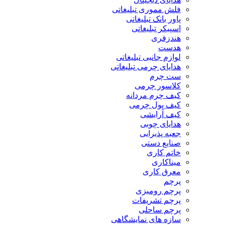
فلش مموری تبلیغاتی
پاور بانک تبلیغاتی
اسپیکر تبلیغاتی
هندزفری
هدست
لوازم جانبی تبلیغاتی
هدایای چرمی تبلیغاتی
ست چرم
کلاسور چرمی
کیف چرم مردانه
کیف پول چرمی
کیف آرایشی
هدایای چوبی
جعبه پذیرایی
صنایع دستی
خاتم کاری
میناکاری
معرق کاری
پرچم
پرچم رومیزی
پرچم تشریفات
پرچم ساحلی
سازه های نمایشگاهی