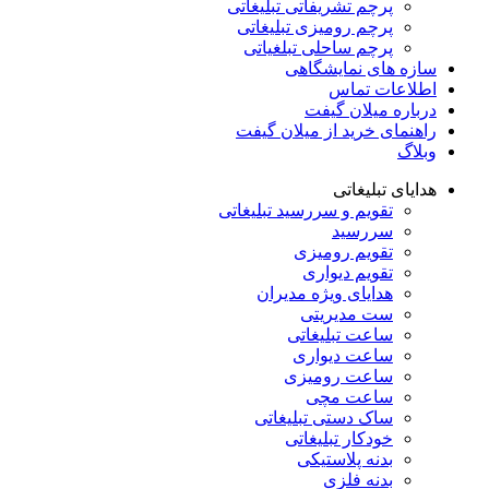
پرچم تشریفاتی تبلیغاتی
پرچم رومیزی تبلیغاتی
پرچم ساحلی تبلغیاتی
سازه های نمایشگاهی
اطلاعات تماس
درباره میلان گیفت
راهنمای خرید از میلان گیفت
وبلاگ
هدایای تبلیغاتی
تقویم و سررسید تبلیغاتی
سررسید
تقویم رومیزی
تقویم دیواری
هدایای ویژه مدیران
ست مدیریتی
ساعت تبلیغاتی
ساعت دیواری
ساعت رومیزی
ساعت مچی
ساک دستی تبلیغاتی
خودکار تبلیغاتی
بدنه پلاستیکی
بدنه فلزی