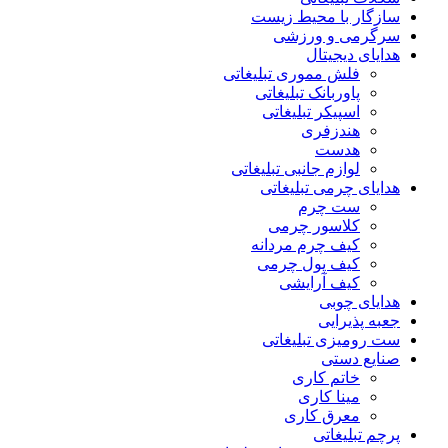
سازگار با محیط زیست
سرگرمی و ورزشی
هدایای دیجیتال
فلش مموری تبلیغاتی
پاوربانک تبلیغاتی
اسپیکر تبلیغاتی
هندزفری
هدست
لوازم جانبی تبلیغاتی
هدایای چرمی تبلیغاتی
ست چرم
کلاسور چرمی
کیف چرم مردانه
کیف پول چرمی
کیف آرایشی
هدایای چوبی
جعبه پذیرایی
ست رومیزی تبلیغاتی
صنایع دستی
خاتم کاری
مینا کاری
معرق کاری
پرچم تبلیغاتی