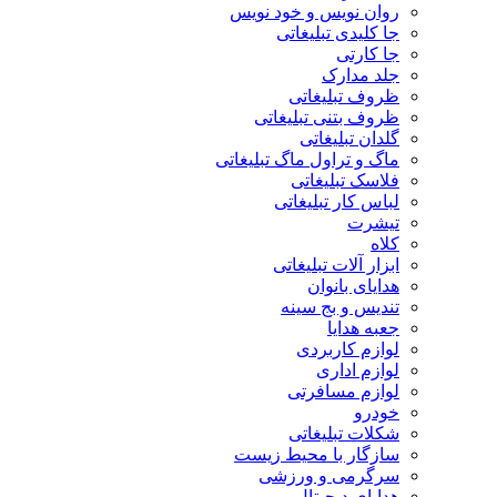
روان نویس و خود نویس
جا کلیدی تبلیغاتی
جا کارتی
جلد مدارک
ظروف تبلیغاتی
ظروف بتنی تبلیغاتی
گلدان تبلیغاتی
ماگ و تراول ماگ تبلیغاتی
فلاسک تبلیغاتی
لباس کار تبلیغاتی
تیشرت
کلاه
ابزار آلات تبلیغاتی
هدایای بانوان
تندیس و بج سینه
جعبه هدایا
لوازم کاربردی
لوازم اداری
لوازم مسافرتی
خودرو
شکلات تبلیغاتی
سازگار با محیط زیست
سرگرمی و ورزشی
هدایای دیجیتال