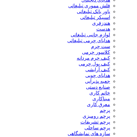
فلش مموری تبلیغاتی
پاور بانک تبلیغاتی
اسپیکر تبلیغاتی
هندزفری
هدست
لوازم جانبی تبلیغاتی
هدایای چرمی تبلیغاتی
ست چرم
کلاسور چرمی
کیف چرم مردانه
کیف پول چرمی
کیف آرایشی
هدایای چوبی
جعبه پذیرایی
صنایع دستی
خاتم کاری
میناکاری
معرق کاری
پرچم
پرچم رومیزی
پرچم تشریفات
پرچم ساحلی
سازه های نمایشگاهی