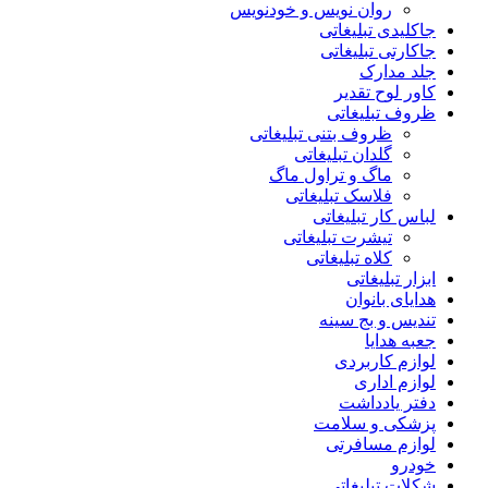
روان نویس و خودنویس
جاکلیدی تبلیغاتی
جاکارتی تبلیغاتی
جلد مدارک
کاور لوح تقدیر
ظروف تبلیغاتی
ظروف بتنی تبلیغاتی
گلدان تبلیغاتی
ماگ و تراول ماگ
فلاسک تبلیغاتی
لباس کار تبلیغاتی
تیشرت تبلیغاتی
کلاه تبلیغاتی
ابزار تبلیغاتی
هدایای بانوان
تندیس و بج سینه
جعبه هدایا
لوازم کاربردی
لوازم اداری
دفتر یادداشت
پزشکی و سلامت
لوازم مسافرتی
خودرو
شکلات تبلیغاتی