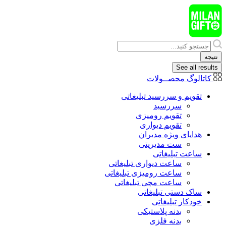
پرش
به
محتوا
Search
...
نتیجه
See all results
کاتالوگ محصــولات
تقویم و سررسید تبلیغاتی
سررسید
تقویم رومیزی
تقویم دیواری
هدایای ويژه مدیران
ست مدیریتی
ساعت تبلیغاتی
ساعت دیواری تبلیغاتی
ساعت رومیزی تبلیغاتی
ساعت مچی تبلیغاتی
ساک دستی تبلیغاتی
خودکار تبلیغاتی
بدنه پلاستیکی
بدنه فلزی