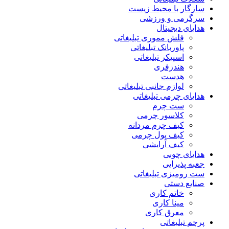
سازگار با محیط زیست
سرگرمی و ورزشی
هدایای دیجیتال
فلش مموری تبلیغاتی
پاوربانک تبلیغاتی
اسپیکر تبلیغاتی
هندزفری
هدست
لوازم جانبی تبلیغاتی
هدایای چرمی تبلیغاتی
ست چرم
کلاسور چرمی
کیف چرم مردانه
کیف پول چرمی
کیف آرایشی
هدایای چوبی
جعبه پذیرایی
ست رومیزی تبلیغاتی
صنایع دستی
خاتم کاری
مینا کاری
معرق کاری
پرچم تبلیغاتی