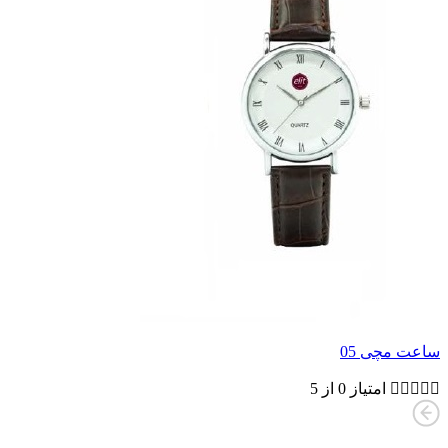
ساعت مچی 05





امتیاز 0 از 5