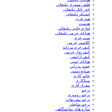
فلش مموری تبلیغاتی
پاور بانک تبلیغاتی
اسپیکر تبلیغاتی
هندزفری
هدست
لوازم جانبی تبلیغاتی
هدایای چرمی تبلیغاتی
ست چرم
کلاسور چرمی
کیف چرم مردانه
کیف پول چرمی
کیف آرایشی
هدایای چوبی
جعبه پذیرایی
صنایع دستی
خاتم کاری
میناکاری
معرق کاری
پرچم
پرچم رومیزی
پرچم تشریفات
پرچم ساحلی
سازه های نمایشگاهی