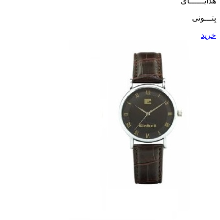
هدایــــــای
بِتـــونی
خرید