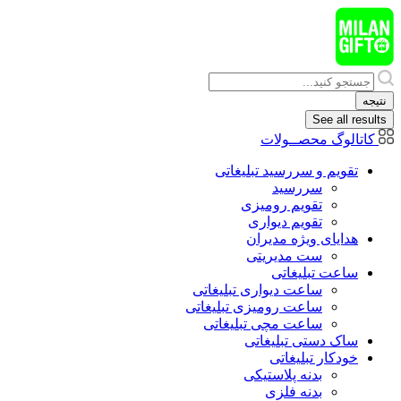
پرش
به
محتوا
Search
...
نتیجه
See all results
کاتالوگ محصــولات
تقویم و سررسید تبلیغاتی
سررسید
تقویم رومیزی
تقویم دیواری
هدایای ويژه مدیران
ست مدیریتی
ساعت تبلیغاتی
ساعت دیواری تبلیغاتی
ساعت رومیزی تبلیغاتی
ساعت مچی تبلیغاتی
ساک دستی تبلیغاتی
خودکار تبلیغاتی
بدنه پلاستیکی
بدنه فلزی