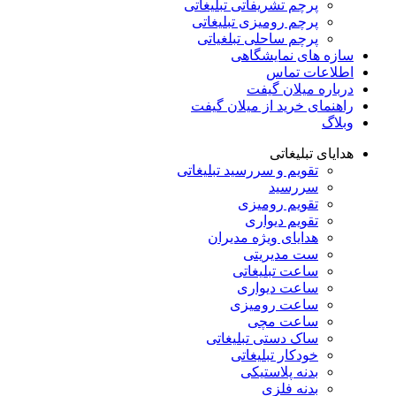
پرچم تشریفاتی تبلیغاتی
پرچم رومیزی تبلیغاتی
پرچم ساحلی تبلغیاتی
سازه های نمایشگاهی
اطلاعات تماس
درباره میلان گیفت
راهنمای خرید از میلان گیفت
وبلاگ
هدایای تبلیغاتی
تقویم و سررسید تبلیغاتی
سررسید
تقویم رومیزی
تقویم دیواری
هدایای ویژه مدیران
ست مدیریتی
ساعت تبلیغاتی
ساعت دیواری
ساعت رومیزی
ساعت مچی
ساک دستی تبلیغاتی
خودکار تبلیغاتی
بدنه پلاستیکی
بدنه فلزی