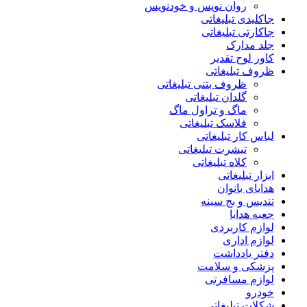
روان نویس و خودنویس
جاکلیدی تبلیغاتی
جاکارتی تبلیغاتی
جلد مدارک
کاور لوح تقدیر
ظروف تبلیغاتی
ظروف بتنی تبلیغاتی
گلدان تبلیغاتی
ماگ و تراول ماگ
فلاسک تبلیغاتی
لباس کار تبلیغاتی
تیشرت تبلیغاتی
کلاه تبلیغاتی
ابزار تبلیغاتی
هدایای بانوان
تندیس و بج سینه
جعبه هدایا
لوازم کاربردی
لوازم اداری
دفتر یادداشت
پزشکی و سلامت
لوازم مسافرتی
خودرو
شکلات تبلیغاتی