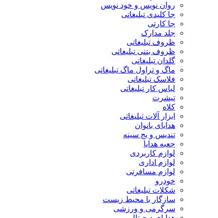
روان نویس و خود نویس
جا کلیدی تبلیغاتی
جا کارتی
جلد مدارک
ظروف تبلیغاتی
ظروف بتنی تبلیغاتی
گلدان تبلیغاتی
ماگ و تراول ماگ تبلیغاتی
فلاسک تبلیغاتی
لباس کار تبلیغاتی
تیشرت
کلاه
ابزار آلات تبلیغاتی
هدایای بانوان
تندیس و بج سینه
جعبه هدایا
لوازم کاربردی
لوازم اداری
لوازم مسافرتی
خودرو
شکلات تبلیغاتی
سازگار با محیط زیست
سرگرمی و ورزشی
هدایای دیجیتال