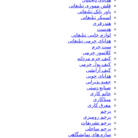
فلش مموری تبلیغاتی
پاور بانک تبلیغاتی
اسپیکر تبلیغاتی
هندزفری
هدست
لوازم جانبی تبلیغاتی
هدایای چرمی تبلیغاتی
ست چرم
کلاسور چرمی
کیف چرم مردانه
کیف پول چرمی
کیف آرایشی
هدایای چوبی
جعبه پذیرایی
صنایع دستی
خاتم کاری
میناکاری
معرق کاری
پرچم
پرچم رومیزی
پرچم تشریفات
پرچم ساحلی
سازه های نمایشگاهی