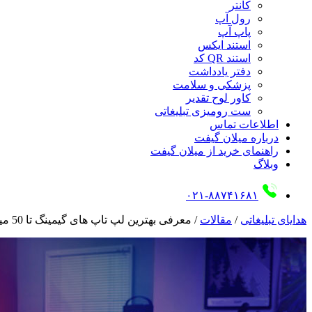
کانتر
رول آپ
پاپ آپ
استند ایکس
استند QR کد
دفتر یادداشت
پزشکی و سلامت
کاور لوح تقدیر
ست رومیزی تبلیغاتی
اطلاعات تماس
درباره میلان گیفت
راهنمای خرید از میلان گیفت
وبلاگ
۰۲۱-۸۸۷۴۱۶۸۱
هدایای تبلیغاتی
/
مقالات
/
معرفی بهترین لپ تاپ های گیمینگ تا 50 میلیون