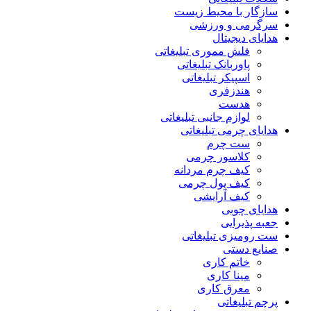
سازگار با محیط زیست
سرگرمی و ورزشی
هدایای دیجیتال
فلش مموری تبلیغاتی
پاوربانک تبلیغاتی
اسپیکر تبلیغاتی
هندزفری
هدست
لوازم جانبی تبلیغاتی
هدایای چرمی تبلیغاتی
ست چرم
کلاسور چرمی
کیف چرم مردانه
کیف پول چرمی
کیف آرایشی
هدایای چوبی
جعبه پذیرایی
ست رومیزی تبلیغاتی
صنایع دستی
خاتم کاری
مینا کاری
معرق کاری
پرچم تبلیغاتی