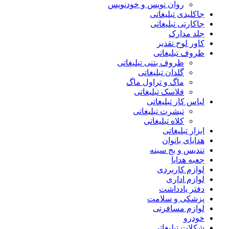
روان نویس و خودنویس
جاکلیدی تبلیغاتی
جاکارتی تبلیغاتی
جلد مدارک
کاور لوح تقدیر
ظروف تبلیغاتی
ظروف بتنی تبلیغاتی
گلدان تبلیغاتی
ماگ و تراول ماگ
فلاسک تبلیغاتی
لباس کار تبلیغاتی
تیشرت تبلیغاتی
کلاه تبلیغاتی
ابزار تبلیغاتی
هدایای بانوان
تندیس و بج سینه
جعبه هدایا
لوازم کاربردی
لوازم اداری
دفتر یادداشت
پزشکی و سلامت
لوازم مسافرتی
خودرو
شکلات تبلیغاتی