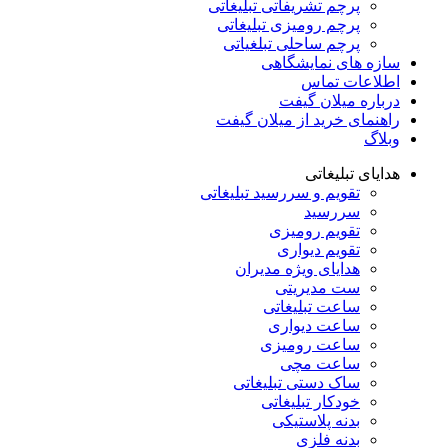
پرچم تشریفاتی تبلیغاتی
پرچم رومیزی تبلیغاتی
پرچم ساحلی تبلغیاتی
سازه های نمایشگاهی
اطلاعات تماس
درباره میلان گیفت
راهنمای خرید از میلان گیفت
وبلاگ
هدایای تبلیغاتی
تقویم و سررسید تبلیغاتی
سررسید
تقویم رومیزی
تقویم دیواری
هدایای ویژه مدیران
ست مدیریتی
ساعت تبلیغاتی
ساعت دیواری
ساعت رومیزی
ساعت مچی
ساک دستی تبلیغاتی
خودکار تبلیغاتی
بدنه پلاستیکی
بدنه فلزی