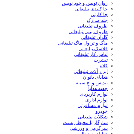
روان نویس و خود نویس
جا کلیدی تبلیغاتی
جا کارتی
جلد مدارک
ظروف تبلیغاتی
ظروف بتنی تبلیغاتی
گلدان تبلیغاتی
ماگ و تراول ماگ تبلیغاتی
فلاسک تبلیغاتی
لباس کار تبلیغاتی
تیشرت
کلاه
ابزار آلات تبلیغاتی
هدایای بانوان
تندیس و بج سینه
جعبه هدایا
لوازم کاربردی
لوازم اداری
لوازم مسافرتی
خودرو
شکلات تبلیغاتی
سازگار با محیط زیست
سرگرمی و ورزشی
هدایای دیجیتال