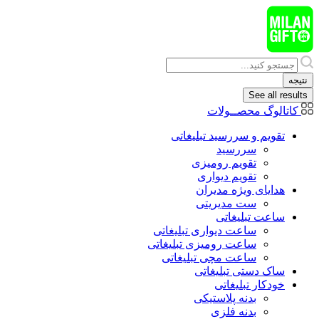
پرش
به
محتوا
Search
...
نتیجه
See all results
کاتالوگ محصــولات
تقویم و سررسید تبلیغاتی
سررسید
تقویم رومیزی
تقویم دیواری
هدایای ويژه مدیران
ست مدیریتی
ساعت تبلیغاتی
ساعت دیواری تبلیغاتی
ساعت رومیزی تبلیغاتی
ساعت مچی تبلیغاتی
ساک دستی تبلیغاتی
خودکار تبلیغاتی
بدنه پلاستیکی
بدنه فلزی