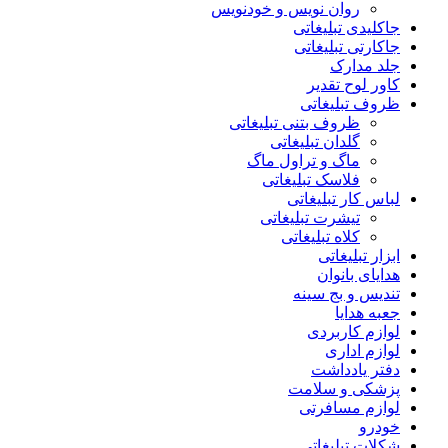
روان نویس و خودنویس
جاکلیدی تبلیغاتی
جاکارتی تبلیغاتی
جلد مدارک
کاور لوح تقدیر
ظروف تبلیغاتی
ظروف بتنی تبلیغاتی
گلدان تبلیغاتی
ماگ و تراول ماگ
فلاسک تبلیغاتی
لباس کار تبلیغاتی
تیشرت تبلیغاتی
کلاه تبلیغاتی
ابزار تبلیغاتی
هدایای بانوان
تندیس و بج سینه
جعبه هدایا
لوازم کاربردی
لوازم اداری
دفتر یادداشت
پزشکی و سلامت
لوازم مسافرتی
خودرو
شکلات تبلیغاتی