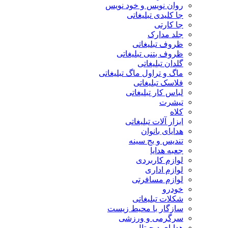
روان نویس و خود نویس
جا کلیدی تبلیغاتی
جا کارتی
جلد مدارک
ظروف تبلیغاتی
ظروف بتنی تبلیغاتی
گلدان تبلیغاتی
ماگ و تراول ماگ تبلیغاتی
فلاسک تبلیغاتی
لباس کار تبلیغاتی
تیشرت
کلاه
ابزار آلات تبلیغاتی
هدایای بانوان
تندیس و بج سینه
جعبه هدایا
لوازم کاربردی
لوازم اداری
لوازم مسافرتی
خودرو
شکلات تبلیغاتی
سازگار با محیط زیست
سرگرمی و ورزشی
هدایای دیجیتال