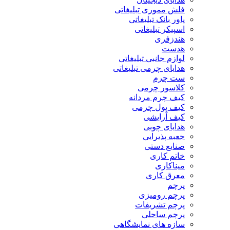
فلش مموری تبلیغاتی
پاور بانک تبلیغاتی
اسپیکر تبلیغاتی
هندزفری
هدست
لوازم جانبی تبلیغاتی
هدایای چرمی تبلیغاتی
ست چرم
کلاسور چرمی
کیف چرم مردانه
کیف پول چرمی
کیف آرایشی
هدایای چوبی
جعبه پذیرایی
صنایع دستی
خاتم کاری
میناکاری
معرق کاری
پرچم
پرچم رومیزی
پرچم تشریفات
پرچم ساحلی
سازه های نمایشگاهی