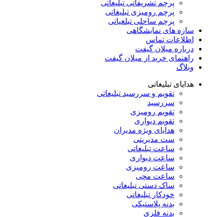
پرچم تشریفاتی تبلیغاتی
پرچم رومیزی تبلیغاتی
پرچم ساحلی تبلغیاتی
سازه های نمایشگاهی
اطلاعات تماس
درباره میلان گیفت
راهنمای خرید از میلان گیفت
وبلاگ
هدایای تبلیغاتی
تقویم و سررسید تبلیغاتی
سررسید
تقویم رومیزی
تقویم دیواری
هدایای ویژه مدیران
ست مدیریتی
ساعت تبلیغاتی
ساعت دیواری
ساعت رومیزی
ساعت مچی
ساک دستی تبلیغاتی
خودکار تبلیغاتی
بدنه پلاستیکی
بدنه فلزی