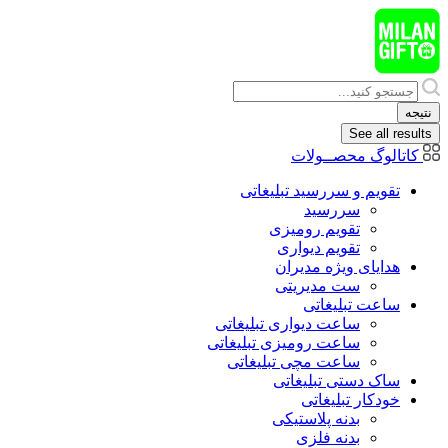
پرش
به
محتوا
Search
...
نتیجه
See all results
کاتالوگ محصــولات
تقویم و سررسید تبلیغاتی
سررسید
تقویم رومیزی
تقویم دیواری
هدایای ويژه مدیران
ست مدیریتی
ساعت تبلیغاتی
ساعت دیواری تبلیغاتی
ساعت رومیزی تبلیغاتی
ساعت مچی تبلیغاتی
ساک دستی تبلیغاتی
خودکار تبلیغاتی
بدنه پلاستیکی
بدنه فلزی