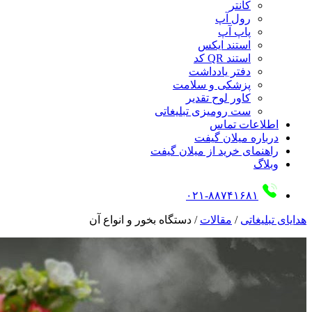
کانتر
رول آپ
پاپ آپ
استند ایکس
استند QR کد
دفتر یادداشت
پزشکی و سلامت
کاور لوح تقدیر
ست رومیزی تبلیغاتی
اطلاعات تماس
درباره میلان گیفت
راهنمای خرید از میلان گیفت
وبلاگ
۰۲۱-۸۸۷۴۱۶۸۱
هدایای تبلیغاتی
/
مقالات
/
دستگاه بخور و انواع آن