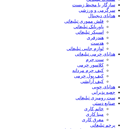
سازگار با محیط زیست
سرگرمی و ورزشی
هدایای دیجیتال
فلش مموری تبلیغاتی
پاوربانک تبلیغاتی
اسپیکر تبلیغاتی
هندزفری
هدست
لوازم جانبی تبلیغاتی
هدایای چرمی تبلیغاتی
ست چرم
کلاسور چرمی
کیف چرم مردانه
کیف پول چرمی
کیف آرایشی
هدایای چوبی
جعبه پذیرایی
ست رومیزی تبلیغاتی
صنایع دستی
خاتم کاری
مینا کاری
معرق کاری
پرچم تبلیغاتی