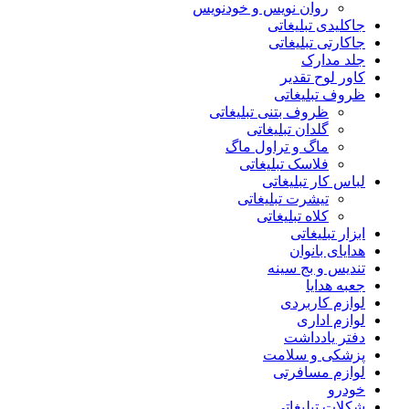
روان نویس و خودنویس
جاکلیدی تبلیغاتی
جاکارتی تبلیغاتی
جلد مدارک
کاور لوح تقدیر
ظروف تبلیغاتی
ظروف بتنی تبلیغاتی
گلدان تبلیغاتی
ماگ و تراول ماگ
فلاسک تبلیغاتی
لباس کار تبلیغاتی
تیشرت تبلیغاتی
کلاه تبلیغاتی
ابزار تبلیغاتی
هدایای بانوان
تندیس و بج سینه
جعبه هدایا
لوازم کاربردی
لوازم اداری
دفتر یادداشت
پزشکی و سلامت
لوازم مسافرتی
خودرو
شکلات تبلیغاتی