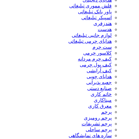
فلش مموری تبلیغاتی
پاور بانک تبلیغاتی
اسپیکر تبلیغاتی
هندزفری
هدست
لوازم جانبی تبلیغاتی
هدایای چرمی تبلیغاتی
ست چرم
کلاسور چرمی
کیف چرم مردانه
کیف پول چرمی
کیف آرایشی
هدایای چوبی
جعبه پذیرایی
صنایع دستی
خاتم کاری
میناکاری
معرق کاری
پرچم
پرچم رومیزی
پرچم تشریفات
پرچم ساحلی
سازه های نمایشگاهی