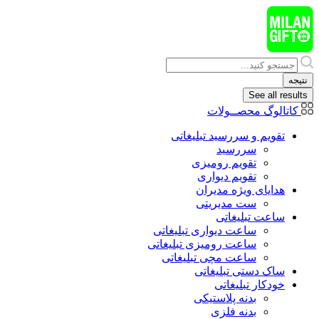
پرش
به
محتوا
Search
...
نتیجه
See all results
کاتالوگ محصــولات
تقویم و سررسید تبلیغاتی
سررسید
تقویم رومیزی
تقویم دیواری
هدایای ويژه مدیران
ست مدیریتی
ساعت تبلیغاتی
ساعت دیواری تبلیغاتی
ساعت رومیزی تبلیغاتی
ساعت مچی تبلیغاتی
ساک دستی تبلیغاتی
خودکار تبلیغاتی
بدنه پلاستیکی
بدنه فلزی