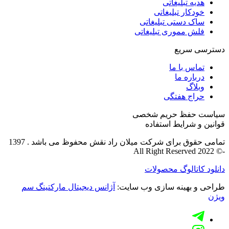
هدیه تبلیغاتی
خودکار تبلیغاتی
ساک دستی تبلیغاتی
فلش مموری تبلیغاتی
دسترسی سریع
تماس با ما
درباره ما
وبلاگ
حراج هفتگی
سیاست حفظ حریم شخصی
قوانین و شرایط استفاده
تمامی حقوق برای شرکت میلان راد نقش محفوظ می باشد . 1397
-© All Right Reserved 2022
دانلود کاتالوگ محصولات
طراحی و بهینه سازی وب سایت:
آژانس دیجیتال مارکتینگ سم
ویژن