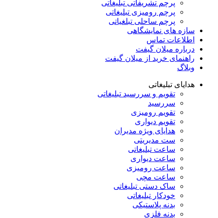
پرچم تشریفاتی تبلیغاتی
پرچم رومیزی تبلیغاتی
پرچم ساحلی تبلغیاتی
سازه های نمایشگاهی
اطلاعات تماس
درباره میلان گیفت
راهنمای خرید از میلان گیفت
وبلاگ
هدایای تبلیغاتی
تقویم و سررسید تبلیغاتی
سررسید
تقویم رومیزی
تقویم دیواری
هدایای ویژه مدیران
ست مدیریتی
ساعت تبلیغاتی
ساعت دیواری
ساعت رومیزی
ساعت مچی
ساک دستی تبلیغاتی
خودکار تبلیغاتی
بدنه پلاستیکی
بدنه فلزی