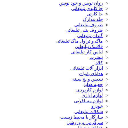
روان نویس و خود نویس
جا کلیدی تبلیغاتی
جا کارتی
جلد مدارک
ظروف تبلیغاتی
ظروف بتنی تبلیغاتی
گلدان تبلیغاتی
ماگ و تراول ماگ تبلیغاتی
فلاسک تبلیغاتی
لباس کار تبلیغاتی
تیشرت
کلاه
ابزار آلات تبلیغاتی
هدایای بانوان
تندیس و بج سینه
جعبه هدایا
لوازم کاربردی
لوازم اداری
لوازم مسافرتی
خودرو
شکلات تبلیغاتی
سازگار با محیط زیست
سرگرمی و ورزشی
هدایای دیجیتال