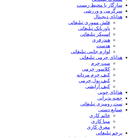
سازگار با محیط زیست
سرگرمی و ورزشی
هدایای دیجیتال
فلش مموری تبلیغاتی
پاوربانک تبلیغاتی
اسپیکر تبلیغاتی
هندزفری
هدست
لوازم جانبی تبلیغاتی
هدایای چرمی تبلیغاتی
ست چرم
کلاسور چرمی
کیف چرم مردانه
کیف پول چرمی
کیف آرایشی
هدایای چوبی
جعبه پذیرایی
ست رومیزی تبلیغاتی
صنایع دستی
خاتم کاری
مینا کاری
معرق کاری
پرچم تبلیغاتی