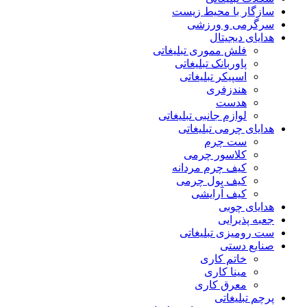
سازگار با محیط زیست
سرگرمی و ورزشی
هدایای دیجیتال
فلش مموری تبلیغاتی
پاوربانک تبلیغاتی
اسپیکر تبلیغاتی
هندزفری
هدست
لوازم جانبی تبلیغاتی
هدایای چرمی تبلیغاتی
ست چرم
کلاسور چرمی
کیف چرم مردانه
کیف پول چرمی
کیف آرایشی
هدایای چوبی
جعبه پذیرایی
ست رومیزی تبلیغاتی
صنایع دستی
خاتم کاری
مینا کاری
معرق کاری
پرچم تبلیغاتی