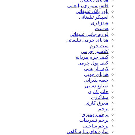
فلش مموری تبلیغاتی
پاور بانک تبلیغاتی
اسپیکر تبلیغاتی
هندزفری
هدست
لوازم جانبی تبلیغاتی
هدایای چرمی تبلیغاتی
ست چرم
کلاسور چرمی
کیف چرم مردانه
کیف پول چرمی
کیف آرایشی
هدایای چوبی
جعبه پذیرایی
صنایع دستی
خاتم کاری
میناکاری
معرق کاری
پرچم
پرچم رومیزی
پرچم تشریفات
پرچم ساحلی
سازه های نمایشگاهی