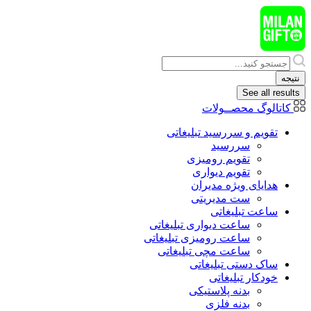
پرش
به
محتوا
Search
...
نتیجه
See all results
کاتالوگ محصــولات
تقویم و سررسید تبلیغاتی
سررسید
تقویم رومیزی
تقویم دیواری
هدایای ويژه مدیران
ست مدیریتی
ساعت تبلیغاتی
ساعت دیواری تبلیغاتی
ساعت رومیزی تبلیغاتی
ساعت مچی تبلیغاتی
ساک دستی تبلیغاتی
خودکار تبلیغاتی
بدنه پلاستیکی
بدنه فلزی