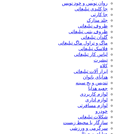
روان نویس و خود نویس
جا کلیدی تبلیغاتی
جا کارتی
جلد مدارک
ظروف تبلیغاتی
ظروف بتنی تبلیغاتی
گلدان تبلیغاتی
ماگ و تراول ماگ تبلیغاتی
فلاسک تبلیغاتی
لباس کار تبلیغاتی
تیشرت
کلاه
ابزار آلات تبلیغاتی
هدایای بانوان
تندیس و بج سینه
جعبه هدایا
لوازم کاربردی
لوازم اداری
لوازم مسافرتی
خودرو
شکلات تبلیغاتی
سازگار با محیط زیست
سرگرمی و ورزشی
هدایای دیجیتال