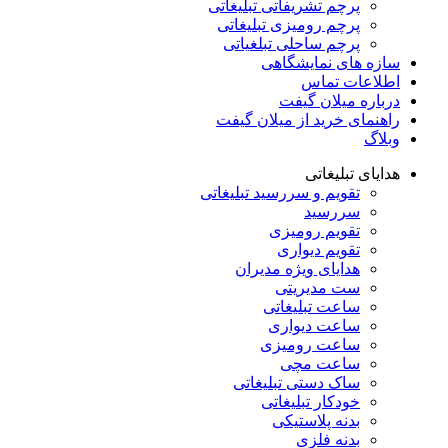
پرچم تشریفاتی تبلیغاتی
پرچم رومیزی تبلیغاتی
پرچم ساحلی تبلغیاتی
سازه های نمایشگاهی
اطلاعات تماس
درباره میلان گیفت
راهنمای خرید از میلان گیفت
وبلاگ
هدایای تبلیغاتی
تقویم و سررسید تبلیغاتی
سررسید
تقویم رومیزی
تقویم دیواری
هدایای ویژه مدیران
ست مدیریتی
ساعت تبلیغاتی
ساعت دیواری
ساعت رومیزی
ساعت مچی
ساک دستی تبلیغاتی
خودکار تبلیغاتی
بدنه پلاستیکی
بدنه فلزی