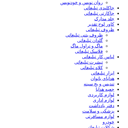
روان نویس و خودنویس
جاکلیدی تبلیغاتی
جاکارتی تبلیغاتی
جلد مدارک
کاور لوح تقدیر
ظروف تبلیغاتی
ظروف بتنی تبلیغاتی
گلدان تبلیغاتی
ماگ و تراول ماگ
فلاسک تبلیغاتی
لباس کار تبلیغاتی
تیشرت تبلیغاتی
کلاه تبلیغاتی
ابزار تبلیغاتی
هدایای بانوان
تندیس و بج سینه
جعبه هدایا
لوازم کاربردی
لوازم اداری
دفتر یادداشت
پزشکی و سلامت
لوازم مسافرتی
خودرو
شکلات تبلیغاتی