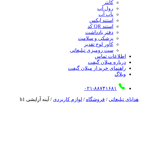
کانتر
رول آپ
پاپ آپ
استند ایکس
استند QR کد
دفتر یادداشت
پزشکی و سلامت
کاور لوح تقدیر
ست رومیزی تبلیغاتی
اطلاعات تماس
درباره میلان گیفت
راهنمای خرید از میلان گیفت
وبلاگ
۰۲۱-۸۸۷۴۱۶۸۱
هدایای تبلیغاتی
/
فروشگاه
/
لوازم کاربردی
/
آینه آرایشی h1