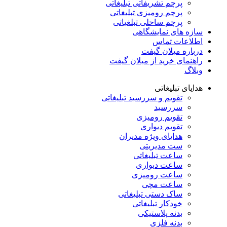
پرچم تشریفاتی تبلیغاتی
پرچم رومیزی تبلیغاتی
پرچم ساحلی تبلغیاتی
سازه های نمایشگاهی
اطلاعات تماس
درباره میلان گیفت
راهنمای خرید از میلان گیفت
وبلاگ
هدایای تبلیغاتی
تقویم و سررسید تبلیغاتی
سررسید
تقویم رومیزی
تقویم دیواری
هدایای ویژه مدیران
ست مدیریتی
ساعت تبلیغاتی
ساعت دیواری
ساعت رومیزی
ساعت مچی
ساک دستی تبلیغاتی
خودکار تبلیغاتی
بدنه پلاستیکی
بدنه فلزی