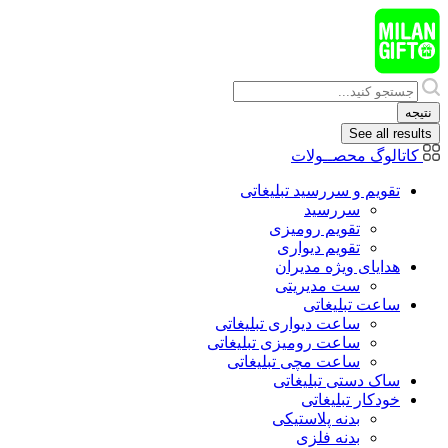
پرش
به
محتوا
Search
...
نتیجه
See all results
کاتالوگ محصــولات
تقویم و سررسید تبلیغاتی
سررسید
تقویم رومیزی
تقویم دیواری
هدایای ويژه مدیران
ست مدیریتی
ساعت تبلیغاتی
ساعت دیواری تبلیغاتی
ساعت رومیزی تبلیغاتی
ساعت مچی تبلیغاتی
ساک دستی تبلیغاتی
خودکار تبلیغاتی
بدنه پلاستیکی
بدنه فلزی