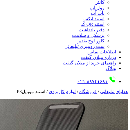
کانتر
رول آپ
پاپ آپ
استند ایکس
استند QR کد
دفتر یادداشت
پزشکی و سلامت
کاور لوح تقدیر
ست رومیزی تبلیغاتی
اطلاعات تماس
درباره میلان گیفت
راهنمای خرید از میلان گیفت
وبلاگ
۰۲۱-۸۸۷۴۱۶۸۱
هدایای تبلیغاتی
/
فروشگاه
/
لوازم کاربردی
/
استند موبایلP3