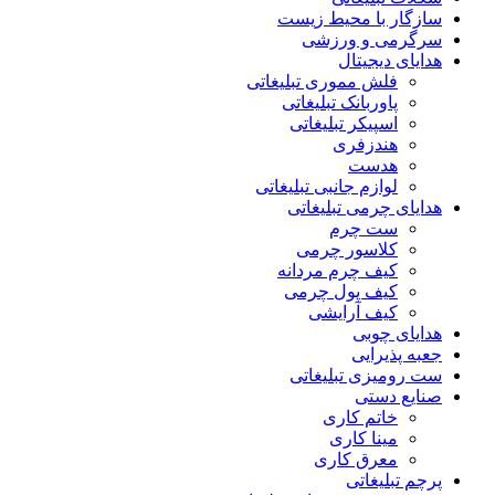
سازگار با محیط زیست
سرگرمی و ورزشی
هدایای دیجیتال
فلش مموری تبلیغاتی
پاوربانک تبلیغاتی
اسپیکر تبلیغاتی
هندزفری
هدست
لوازم جانبی تبلیغاتی
هدایای چرمی تبلیغاتی
ست چرم
کلاسور چرمی
کیف چرم مردانه
کیف پول چرمی
کیف آرایشی
هدایای چوبی
جعبه پذیرایی
ست رومیزی تبلیغاتی
صنایع دستی
خاتم کاری
مینا کاری
معرق کاری
پرچم تبلیغاتی