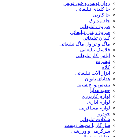
روان نویس و خود نویس
جا کلیدی تبلیغاتی
جا کارتی
جلد مدارک
ظروف تبلیغاتی
ظروف بتنی تبلیغاتی
گلدان تبلیغاتی
ماگ و تراول ماگ تبلیغاتی
فلاسک تبلیغاتی
لباس کار تبلیغاتی
تیشرت
کلاه
ابزار آلات تبلیغاتی
هدایای بانوان
تندیس و بج سینه
جعبه هدایا
لوازم کاربردی
لوازم اداری
لوازم مسافرتی
خودرو
شکلات تبلیغاتی
سازگار با محیط زیست
سرگرمی و ورزشی
هدایای دیجیتال