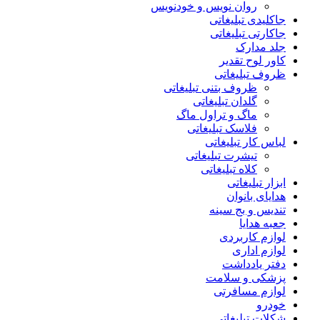
روان نویس و خودنویس
جاکلیدی تبلیغاتی
جاکارتی تبلیغاتی
جلد مدارک
کاور لوح تقدیر
ظروف تبلیغاتی
ظروف بتنی تبلیغاتی
گلدان تبلیغاتی
ماگ و تراول ماگ
فلاسک تبلیغاتی
لباس کار تبلیغاتی
تیشرت تبلیغاتی
کلاه تبلیغاتی
ابزار تبلیغاتی
هدایای بانوان
تندیس و بج سینه
جعبه هدایا
لوازم کاربردی
لوازم اداری
دفتر یادداشت
پزشکی و سلامت
لوازم مسافرتی
خودرو
شکلات تبلیغاتی