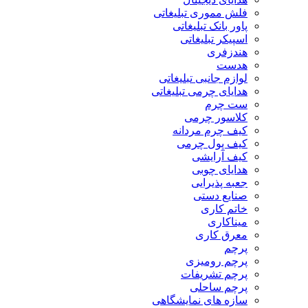
فلش مموری تبلیغاتی
پاور بانک تبلیغاتی
اسپیکر تبلیغاتی
هندزفری
هدست
لوازم جانبی تبلیغاتی
هدایای چرمی تبلیغاتی
ست چرم
کلاسور چرمی
کیف چرم مردانه
کیف پول چرمی
کیف آرایشی
هدایای چوبی
جعبه پذیرایی
صنایع دستی
خاتم کاری
میناکاری
معرق کاری
پرچم
پرچم رومیزی
پرچم تشریفات
پرچم ساحلی
سازه های نمایشگاهی