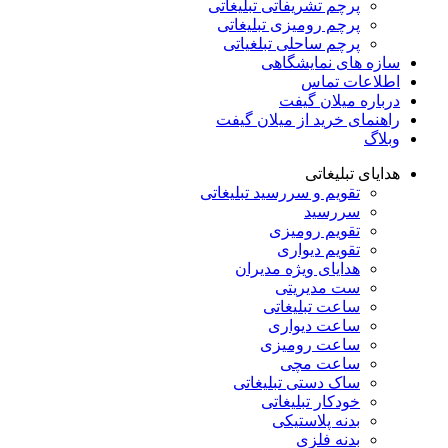
پرچم تشریفاتی تبلیغاتی
پرچم رومیزی تبلیغاتی
پرچم ساحلی تبلغیاتی
سازه های نمایشگاهی
اطلاعات تماس
درباره میلان گیفت
راهنمای خرید از میلان گیفت
وبلاگ
هدایای تبلیغاتی
تقویم و سررسید تبلیغاتی
سررسید
تقویم رومیزی
تقویم دیواری
هدایای ویژه مدیران
ست مدیریتی
ساعت تبلیغاتی
ساعت دیواری
ساعت رومیزی
ساعت مچی
ساک دستی تبلیغاتی
خودکار تبلیغاتی
بدنه پلاستیکی
بدنه فلزی