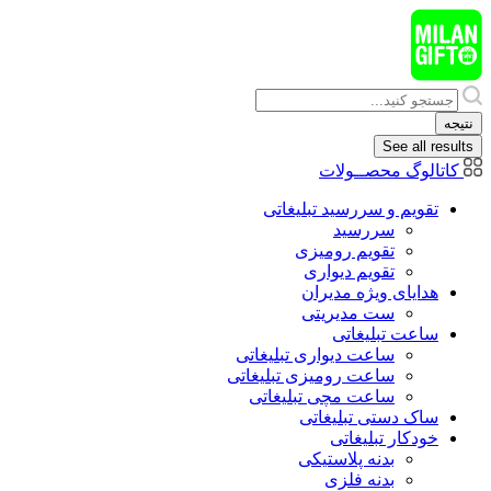
پرش
به
محتوا
Search
...
نتیجه
See all results
کاتالوگ محصــولات
تقویم و سررسید تبلیغاتی
سررسید
تقویم رومیزی
تقویم دیواری
هدایای ويژه مدیران
ست مدیریتی
ساعت تبلیغاتی
ساعت دیواری تبلیغاتی
ساعت رومیزی تبلیغاتی
ساعت مچی تبلیغاتی
ساک دستی تبلیغاتی
خودکار تبلیغاتی
بدنه پلاستیکی
بدنه فلزی