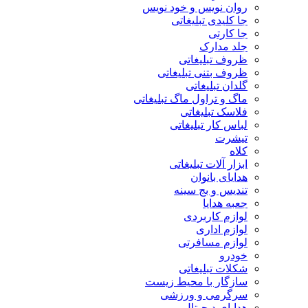
روان نویس و خود نویس
جا کلیدی تبلیغاتی
جا کارتی
جلد مدارک
ظروف تبلیغاتی
ظروف بتنی تبلیغاتی
گلدان تبلیغاتی
ماگ و تراول ماگ تبلیغاتی
فلاسک تبلیغاتی
لباس کار تبلیغاتی
تیشرت
کلاه
ابزار آلات تبلیغاتی
هدایای بانوان
تندیس و بج سینه
جعبه هدایا
لوازم کاربردی
لوازم اداری
لوازم مسافرتی
خودرو
شکلات تبلیغاتی
سازگار با محیط زیست
سرگرمی و ورزشی
هدایای دیجیتال