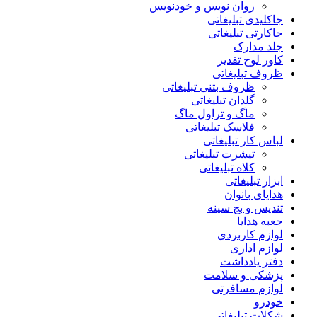
روان نویس و خودنویس
جاکلیدی تبلیغاتی
جاکارتی تبلیغاتی
جلد مدارک
کاور لوح تقدیر
ظروف تبلیغاتی
ظروف بتنی تبلیغاتی
گلدان تبلیغاتی
ماگ و تراول ماگ
فلاسک تبلیغاتی
لباس کار تبلیغاتی
تیشرت تبلیغاتی
کلاه تبلیغاتی
ابزار تبلیغاتی
هدایای بانوان
تندیس و بج سینه
جعبه هدایا
لوازم کاربردی
لوازم اداری
دفتر یادداشت
پزشکی و سلامت
لوازم مسافرتی
خودرو
شکلات تبلیغاتی