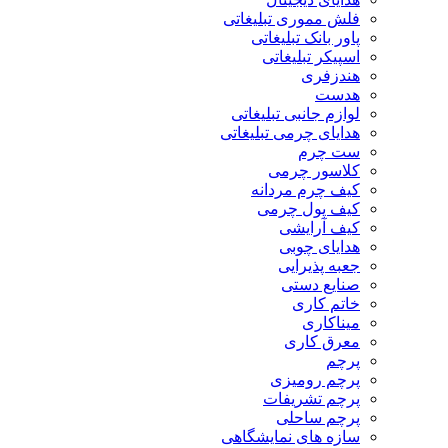
فلش مموری تبلیغاتی
پاور بانک تبلیغاتی
اسپیکر تبلیغاتی
هندزفری
هدست
لوازم جانبی تبلیغاتی
هدایای چرمی تبلیغاتی
ست چرم
کلاسور چرمی
کیف چرم مردانه
کیف پول چرمی
کیف آرایشی
هدایای چوبی
جعبه پذیرایی
صنایع دستی
خاتم کاری
میناکاری
معرق کاری
پرچم
پرچم رومیزی
پرچم تشریفات
پرچم ساحلی
سازه های نمایشگاهی