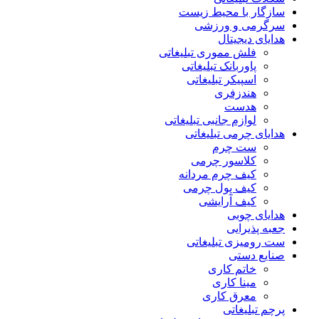
سازگار با محیط زیست
سرگرمی و ورزشی
هدایای دیجیتال
فلش مموری تبلیغاتی
پاوربانک تبلیغاتی
اسپیکر تبلیغاتی
هندزفری
هدست
لوازم جانبی تبلیغاتی
هدایای چرمی تبلیغاتی
ست چرم
کلاسور چرمی
کیف چرم مردانه
کیف پول چرمی
کیف آرایشی
هدایای چوبی
جعبه پذیرایی
ست رومیزی تبلیغاتی
صنایع دستی
خاتم کاری
مینا کاری
معرق کاری
پرچم تبلیغاتی