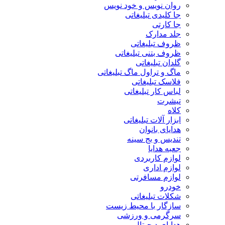
روان نویس و خود نویس
جا کلیدی تبلیغاتی
جا کارتی
جلد مدارک
ظروف تبلیغاتی
ظروف بتنی تبلیغاتی
گلدان تبلیغاتی
ماگ و تراول ماگ تبلیغاتی
فلاسک تبلیغاتی
لباس کار تبلیغاتی
تیشرت
کلاه
ابزار آلات تبلیغاتی
هدایای بانوان
تندیس و بج سینه
جعبه هدایا
لوازم کاربردی
لوازم اداری
لوازم مسافرتی
خودرو
شکلات تبلیغاتی
سازگار با محیط زیست
سرگرمی و ورزشی
هدایای دیجیتال