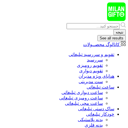
پرش
به
محتوا
Search
...
نتیجه
See all results
کاتالوگ محصــولات
تقویم و سررسید تبلیغاتی
سررسید
تقویم رومیزی
تقویم دیواری
هدایای ويژه مدیران
ست مدیریتی
ساعت تبلیغاتی
ساعت دیواری تبلیغاتی
ساعت رومیزی تبلیغاتی
ساعت مچی تبلیغاتی
ساک دستی تبلیغاتی
خودکار تبلیغاتی
بدنه پلاستیکی
بدنه فلزی