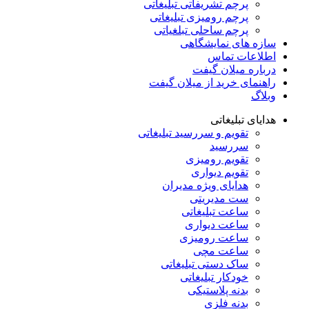
پرچم تشریفاتی تبلیغاتی
پرچم رومیزی تبلیغاتی
پرچم ساحلی تبلغیاتی
سازه های نمایشگاهی
اطلاعات تماس
درباره میلان گیفت
راهنمای خرید از میلان گیفت
وبلاگ
هدایای تبلیغاتی
تقویم و سررسید تبلیغاتی
سررسید
تقویم رومیزی
تقویم دیواری
هدایای ویژه مدیران
ست مدیریتی
ساعت تبلیغاتی
ساعت دیواری
ساعت رومیزی
ساعت مچی
ساک دستی تبلیغاتی
خودکار تبلیغاتی
بدنه پلاستیکی
بدنه فلزی