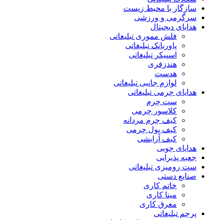
سازگار با محیط زیست
سرگرمی و ورزشی
هدایای دیجیتال
فلش مموری تبلیغاتی
پاوربانک تبلیغاتی
اسپیکر تبلیغاتی
هندزفری
هدست
لوازم جانبی تبلیغاتی
هدایای چرمی تبلیغاتی
ست چرم
کلاسور چرمی
کیف چرم مردانه
کیف پول چرمی
کیف آرایشی
هدایای چوبی
جعبه پذیرایی
ست رومیزی تبلیغاتی
صنایع دستی
خاتم کاری
مینا کاری
معرق کاری
پرچم تبلیغاتی