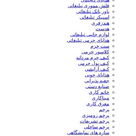
فلش مموری تبلیغاتی
پاور بانک تبلیغاتی
اسپیکر تبلیغاتی
هندزفری
هدست
لوازم جانبی تبلیغاتی
هدایای چرمی تبلیغاتی
ست چرم
کلاسور چرمی
کیف چرم مردانه
کیف پول چرمی
کیف آرایشی
هدایای چوبی
جعبه پذیرایی
صنایع دستی
خاتم کاری
میناکاری
معرق کاری
پرچم
پرچم رومیزی
پرچم تشریفات
پرچم ساحلی
سازه های نمایشگاهی