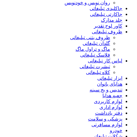
روان نویس و خودنویس
جاکلیدی تبلیغاتی
جاکارتی تبلیغاتی
جلد مدارک
کاور لوح تقدیر
ظروف تبلیغاتی
ظروف بتنی تبلیغاتی
گلدان تبلیغاتی
ماگ و تراول ماگ
فلاسک تبلیغاتی
لباس کار تبلیغاتی
تیشرت تبلیغاتی
کلاه تبلیغاتی
ابزار تبلیغاتی
هدایای بانوان
تندیس و بج سینه
جعبه هدایا
لوازم کاربردی
لوازم اداری
دفتر یادداشت
پزشکی و سلامت
لوازم مسافرتی
خودرو
شکلات تبلیغاتی