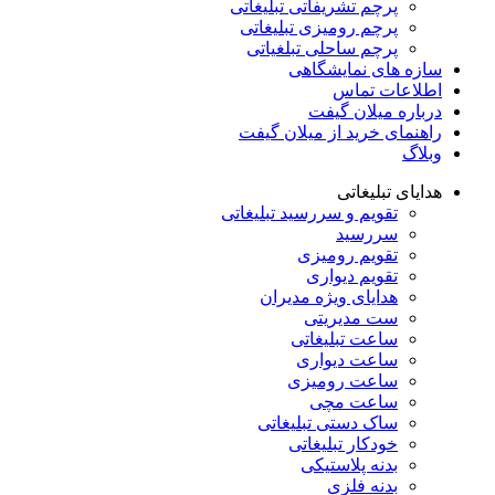
پرچم تشریفاتی تبلیغاتی
پرچم رومیزی تبلیغاتی
پرچم ساحلی تبلغیاتی
سازه های نمایشگاهی
اطلاعات تماس
درباره میلان گیفت
راهنمای خرید از میلان گیفت
وبلاگ
هدایای تبلیغاتی
تقویم و سررسید تبلیغاتی
سررسید
تقویم رومیزی
تقویم دیواری
هدایای ویژه مدیران
ست مدیریتی
ساعت تبلیغاتی
ساعت دیواری
ساعت رومیزی
ساعت مچی
ساک دستی تبلیغاتی
خودکار تبلیغاتی
بدنه پلاستیکی
بدنه فلزی