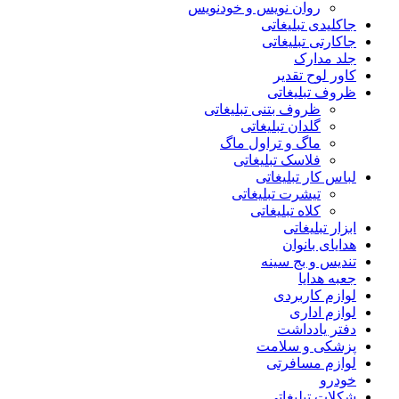
روان نویس و خودنویس
جاکلیدی تبلیغاتی
جاکارتی تبلیغاتی
جلد مدارک
کاور لوح تقدیر
ظروف تبلیغاتی
ظروف بتنی تبلیغاتی
گلدان تبلیغاتی
ماگ و تراول ماگ
فلاسک تبلیغاتی
لباس کار تبلیغاتی
تیشرت تبلیغاتی
کلاه تبلیغاتی
ابزار تبلیغاتی
هدایای بانوان
تندیس و بج سینه
جعبه هدایا
لوازم کاربردی
لوازم اداری
دفتر یادداشت
پزشکی و سلامت
لوازم مسافرتی
خودرو
شکلات تبلیغاتی