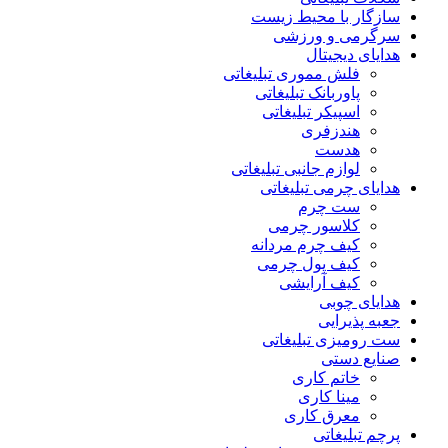
سازگار با محیط زیست
سرگرمی و ورزشی
هدایای دیجیتال
فلش مموری تبلیغاتی
پاوربانک تبلیغاتی
اسپیکر تبلیغاتی
هندزفری
هدست
لوازم جانبی تبلیغاتی
هدایای چرمی تبلیغاتی
ست چرم
کلاسور چرمی
کیف چرم مردانه
کیف پول چرمی
کیف آرایشی
هدایای چوبی
جعبه پذیرایی
ست رومیزی تبلیغاتی
صنایع دستی
خاتم کاری
مینا کاری
معرق کاری
پرچم تبلیغاتی