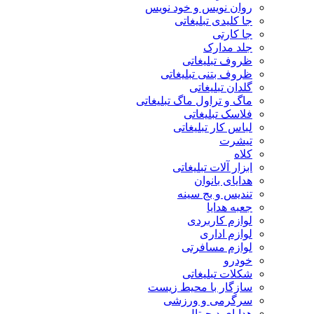
روان نویس و خود نویس
جا کلیدی تبلیغاتی
جا کارتی
جلد مدارک
ظروف تبلیغاتی
ظروف بتنی تبلیغاتی
گلدان تبلیغاتی
ماگ و تراول ماگ تبلیغاتی
فلاسک تبلیغاتی
لباس کار تبلیغاتی
تیشرت
کلاه
ابزار آلات تبلیغاتی
هدایای بانوان
تندیس و بج سینه
جعبه هدایا
لوازم کاربردی
لوازم اداری
لوازم مسافرتی
خودرو
شکلات تبلیغاتی
سازگار با محیط زیست
سرگرمی و ورزشی
هدایای دیجیتال