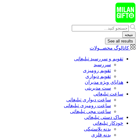
پرش
به
محتوا
Search
...
نتیجه
See all results
کاتالوگ محصــولات
تقویم و سررسید تبلیغاتی
سررسید
تقویم رومیزی
تقویم دیواری
هدایای ويژه مدیران
ست مدیریتی
ساعت تبلیغاتی
ساعت دیواری تبلیغاتی
ساعت رومیزی تبلیغاتی
ساعت مچی تبلیغاتی
ساک دستی تبلیغاتی
خودکار تبلیغاتی
بدنه پلاستیکی
بدنه فلزی