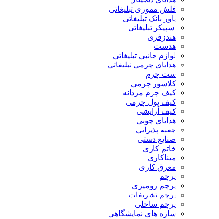
فلش مموری تبلیغاتی
پاور بانک تبلیغاتی
اسپیکر تبلیغاتی
هندزفری
هدست
لوازم جانبی تبلیغاتی
هدایای چرمی تبلیغاتی
ست چرم
کلاسور چرمی
کیف چرم مردانه
کیف پول چرمی
کیف آرایشی
هدایای چوبی
جعبه پذیرایی
صنایع دستی
خاتم کاری
میناکاری
معرق کاری
پرچم
پرچم رومیزی
پرچم تشریفات
پرچم ساحلی
سازه های نمایشگاهی