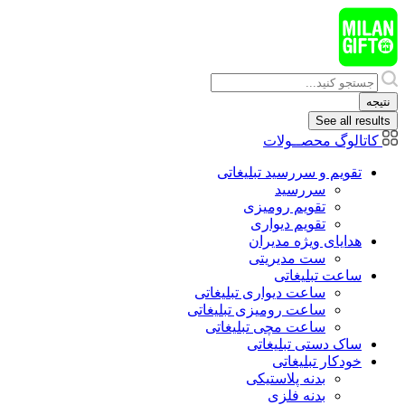
پرش
به
محتوا
Search
...
نتیجه
See all results
کاتالوگ محصــولات
تقویم و سررسید تبلیغاتی
سررسید
تقویم رومیزی
تقویم دیواری
هدایای ويژه مدیران
ست مدیریتی
ساعت تبلیغاتی
ساعت دیواری تبلیغاتی
ساعت رومیزی تبلیغاتی
ساعت مچی تبلیغاتی
ساک دستی تبلیغاتی
خودکار تبلیغاتی
بدنه پلاستیکی
بدنه فلزی