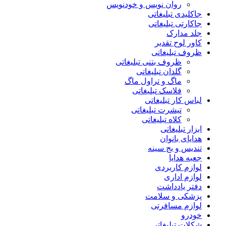
روان نویس و خودنویس
جاکلیدی تبلیغاتی
جاکارتی تبلیغاتی
جلد مدارک
کاور لوح تقدیر
ظروف تبلیغاتی
ظروف بتنی تبلیغاتی
گلدان تبلیغاتی
ماگ و تراول ماگ
فلاسک تبلیغاتی
لباس کار تبلیغاتی
تیشرت تبلیغاتی
کلاه تبلیغاتی
ابزار تبلیغاتی
هدایای بانوان
تندیس و بج سینه
جعبه هدایا
لوازم کاربردی
لوازم اداری
دفتر یادداشت
پزشکی و سلامت
لوازم مسافرتی
خودرو
شکلات تبلیغاتی