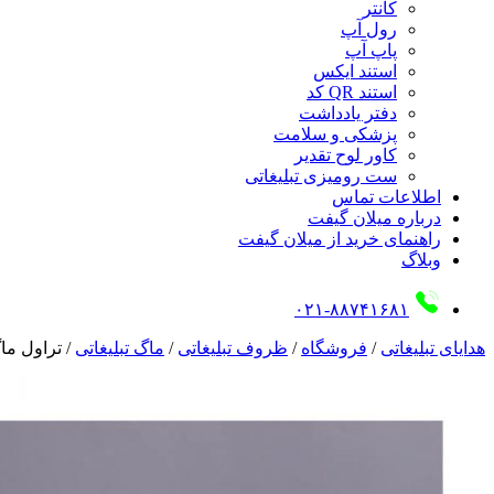
کانتر
رول آپ
پاپ آپ
استند ایکس
استند QR کد
دفتر یادداشت
پزشکی و سلامت
کاور لوح تقدیر
ست رومیزی تبلیغاتی
اطلاعات تماس
درباره میلان گیفت
راهنمای خرید از میلان گیفت
وبلاگ
۰۲۱-۸۸۷۴۱۶۸۱
هدایای تبلیغاتی
/
فروشگاه
/
ظروف تبلیغاتی
/
ماگ تبلیغاتی
/
تراول ماگ