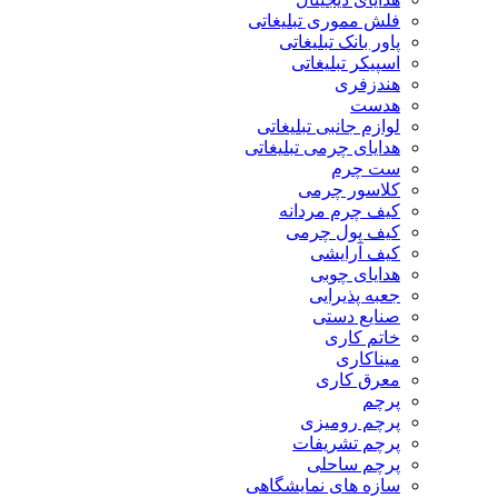
فلش مموری تبلیغاتی
پاور بانک تبلیغاتی
اسپیکر تبلیغاتی
هندزفری
هدست
لوازم جانبی تبلیغاتی
هدایای چرمی تبلیغاتی
ست چرم
کلاسور چرمی
کیف چرم مردانه
کیف پول چرمی
کیف آرایشی
هدایای چوبی
جعبه پذیرایی
صنایع دستی
خاتم کاری
میناکاری
معرق کاری
پرچم
پرچم رومیزی
پرچم تشریفات
پرچم ساحلی
سازه های نمایشگاهی