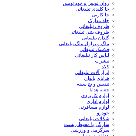
روان نویس و خود نویس
جا کلیدی تبلیغاتی
جا کارتی
جلد مدارک
ظروف تبلیغاتی
ظروف بتنی تبلیغاتی
گلدان تبلیغاتی
ماگ و تراول ماگ تبلیغاتی
فلاسک تبلیغاتی
لباس کار تبلیغاتی
تیشرت
کلاه
ابزار آلات تبلیغاتی
هدایای بانوان
تندیس و بج سینه
جعبه هدایا
لوازم کاربردی
لوازم اداری
لوازم مسافرتی
خودرو
شکلات تبلیغاتی
سازگار با محیط زیست
سرگرمی و ورزشی
هدایای دیجیتال