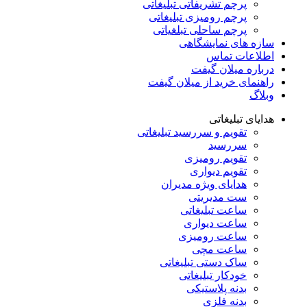
پرچم تشریفاتی تبلیغاتی
پرچم رومیزی تبلیغاتی
پرچم ساحلی تبلغیاتی
سازه های نمایشگاهی
اطلاعات تماس
درباره میلان گیفت
راهنمای خرید از میلان گیفت
وبلاگ
هدایای تبلیغاتی
تقویم و سررسید تبلیغاتی
سررسید
تقویم رومیزی
تقویم دیواری
هدایای ویژه مدیران
ست مدیریتی
ساعت تبلیغاتی
ساعت دیواری
ساعت رومیزی
ساعت مچی
ساک دستی تبلیغاتی
خودکار تبلیغاتی
بدنه پلاستیکی
بدنه فلزی