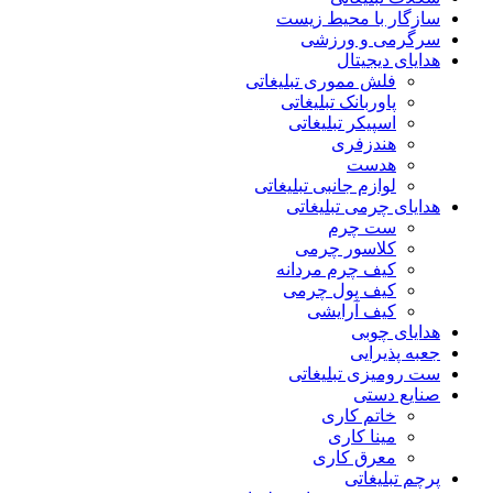
سازگار با محیط زیست
سرگرمی و ورزشی
هدایای دیجیتال
فلش مموری تبلیغاتی
پاوربانک تبلیغاتی
اسپیکر تبلیغاتی
هندزفری
هدست
لوازم جانبی تبلیغاتی
هدایای چرمی تبلیغاتی
ست چرم
کلاسور چرمی
کیف چرم مردانه
کیف پول چرمی
کیف آرایشی
هدایای چوبی
جعبه پذیرایی
ست رومیزی تبلیغاتی
صنایع دستی
خاتم کاری
مینا کاری
معرق کاری
پرچم تبلیغاتی