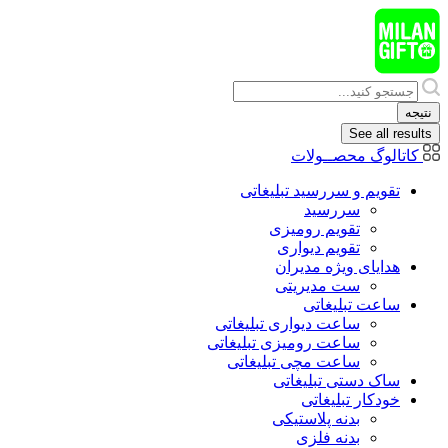
پرش
به
محتوا
Search
...
نتیجه
See all results
کاتالوگ محصــولات
تقویم و سررسید تبلیغاتی
سررسید
تقویم رومیزی
تقویم دیواری
هدایای ويژه مدیران
ست مدیریتی
ساعت تبلیغاتی
ساعت دیواری تبلیغاتی
ساعت رومیزی تبلیغاتی
ساعت مچی تبلیغاتی
ساک دستی تبلیغاتی
خودکار تبلیغاتی
بدنه پلاستیکی
بدنه فلزی