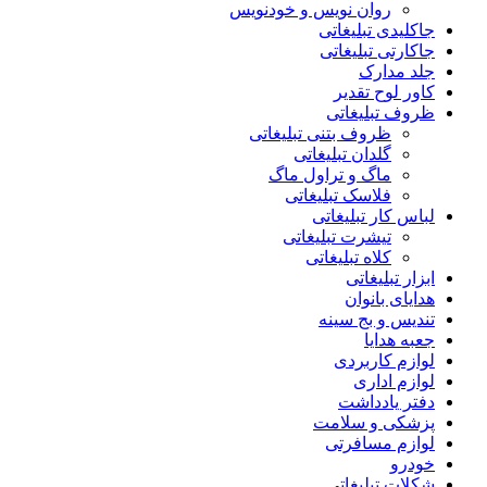
روان نویس و خودنویس
جاکلیدی تبلیغاتی
جاکارتی تبلیغاتی
جلد مدارک
کاور لوح تقدیر
ظروف تبلیغاتی
ظروف بتنی تبلیغاتی
گلدان تبلیغاتی
ماگ و تراول ماگ
فلاسک تبلیغاتی
لباس کار تبلیغاتی
تیشرت تبلیغاتی
کلاه تبلیغاتی
ابزار تبلیغاتی
هدایای بانوان
تندیس و بج سینه
جعبه هدایا
لوازم کاربردی
لوازم اداری
دفتر یادداشت
پزشکی و سلامت
لوازم مسافرتی
خودرو
شکلات تبلیغاتی