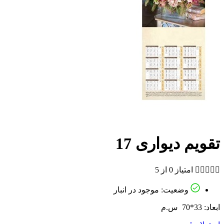
تقویم دیواری 17





امتیاز 0 از 5
وضعیت: موجود در انبار
ابعاد: 33*70 س.م