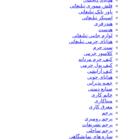
فلش مموری تبلیغاتی
پاور بانک تبلیغاتی
اسپیکر تبلیغاتی
هندزفری
هدست
لوازم جانبی تبلیغاتی
هدایای چرمی تبلیغاتی
ست چرم
کلاسور چرمی
کیف چرم مردانه
کیف پول چرمی
کیف آرایشی
هدایای چوبی
جعبه پذیرایی
صنایع دستی
خاتم کاری
میناکاری
معرق کاری
پرچم
پرچم رومیزی
پرچم تشریفات
پرچم ساحلی
سازه های نمایشگاهی