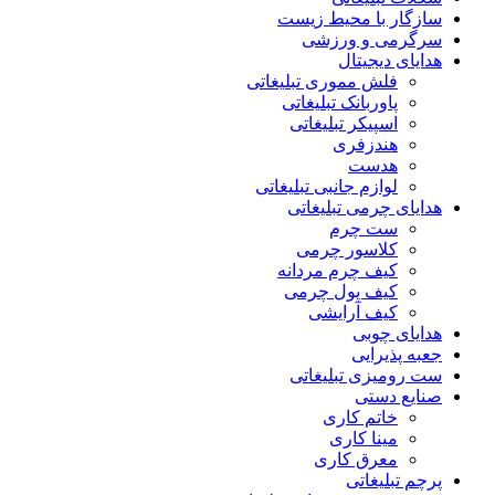
سازگار با محیط زیست
سرگرمی و ورزشی
هدایای دیجیتال
فلش مموری تبلیغاتی
پاوربانک تبلیغاتی
اسپیکر تبلیغاتی
هندزفری
هدست
لوازم جانبی تبلیغاتی
هدایای چرمی تبلیغاتی
ست چرم
کلاسور چرمی
کیف چرم مردانه
کیف پول چرمی
کیف آرایشی
هدایای چوبی
جعبه پذیرایی
ست رومیزی تبلیغاتی
صنایع دستی
خاتم کاری
مینا کاری
معرق کاری
پرچم تبلیغاتی