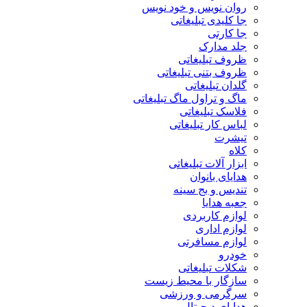
روان نویس و خود نویس
جا کلیدی تبلیغاتی
جا کارتی
جلد مدارک
ظروف تبلیغاتی
ظروف بتنی تبلیغاتی
گلدان تبلیغاتی
ماگ و تراول ماگ تبلیغاتی
فلاسک تبلیغاتی
لباس کار تبلیغاتی
تیشرت
کلاه
ابزار آلات تبلیغاتی
هدایای بانوان
تندیس و بج سینه
جعبه هدایا
لوازم کاربردی
لوازم اداری
لوازم مسافرتی
خودرو
شکلات تبلیغاتی
سازگار با محیط زیست
سرگرمی و ورزشی
هدایای دیجیتال