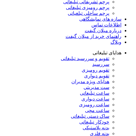
پرچم تشریفاتی تبلیغاتی
پرچم رومیزی تبلیغاتی
پرچم ساحلی تبلغیاتی
سازه های نمایشگاهی
اطلاعات تماس
درباره میلان گیفت
راهنمای خرید از میلان گیفت
وبلاگ
هدایای تبلیغاتی
تقویم و سررسید تبلیغاتی
سررسید
تقویم رومیزی
تقویم دیواری
هدایای ویژه مدیران
ست مدیریتی
ساعت تبلیغاتی
ساعت دیواری
ساعت رومیزی
ساعت مچی
ساک دستی تبلیغاتی
خودکار تبلیغاتی
بدنه پلاستیکی
بدنه فلزی