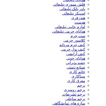
فلش مموری تبلیغاتی
پاور بانک تبلیغاتی
اسپیکر تبلیغاتی
هندزفری
هدست
لوازم جانبی تبلیغاتی
هدایای چرمی تبلیغاتی
ست چرم
کلاسور چرمی
کیف چرم مردانه
کیف پول چرمی
کیف آرایشی
هدایای چوبی
جعبه پذیرایی
صنایع دستی
خاتم کاری
میناکاری
معرق کاری
پرچم
پرچم رومیزی
پرچم تشریفات
پرچم ساحلی
سازه های نمایشگاهی