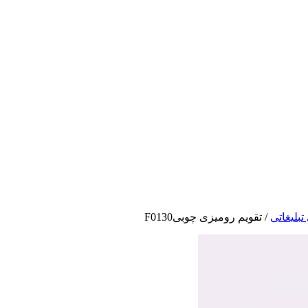
تبلیغاتی
/
تقویم رومیزی چوبیF0130