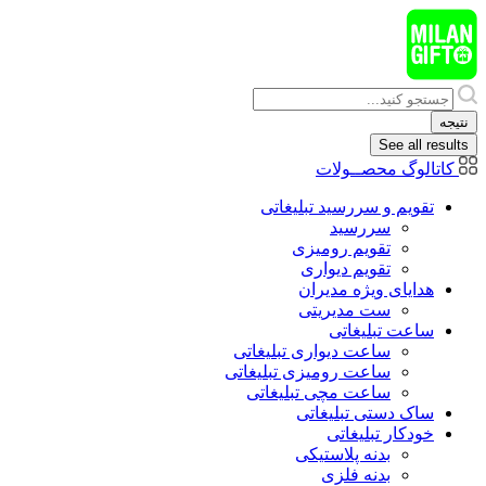
پرش
به
محتوا
Search
...
نتیجه
See all results
کاتالوگ محصــولات
تقویم و سررسید تبلیغاتی
سررسید
تقویم رومیزی
تقویم دیواری
هدایای ويژه مدیران
ست مدیریتی
ساعت تبلیغاتی
ساعت دیواری تبلیغاتی
ساعت رومیزی تبلیغاتی
ساعت مچی تبلیغاتی
ساک دستی تبلیغاتی
خودکار تبلیغاتی
بدنه پلاستیکی
بدنه فلزی