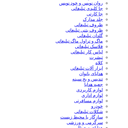
روان نویس و خود نویس
جا کلیدی تبلیغاتی
جا کارتی
جلد مدارک
ظروف تبلیغاتی
ظروف بتنی تبلیغاتی
گلدان تبلیغاتی
ماگ و تراول ماگ تبلیغاتی
فلاسک تبلیغاتی
لباس کار تبلیغاتی
تیشرت
کلاه
ابزار آلات تبلیغاتی
هدایای بانوان
تندیس و بج سینه
جعبه هدایا
لوازم کاربردی
لوازم اداری
لوازم مسافرتی
خودرو
شکلات تبلیغاتی
سازگار با محیط زیست
سرگرمی و ورزشی
هدایای دیجیتال