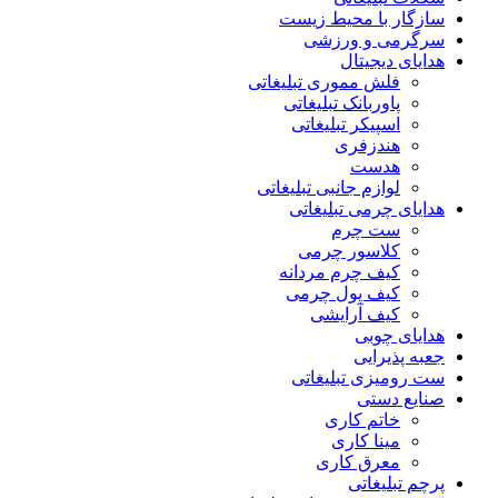
سازگار با محیط زیست
سرگرمی و ورزشی
هدایای دیجیتال
فلش مموری تبلیغاتی
پاوربانک تبلیغاتی
اسپیکر تبلیغاتی
هندزفری
هدست
لوازم جانبی تبلیغاتی
هدایای چرمی تبلیغاتی
ست چرم
کلاسور چرمی
کیف چرم مردانه
کیف پول چرمی
کیف آرایشی
هدایای چوبی
جعبه پذیرایی
ست رومیزی تبلیغاتی
صنایع دستی
خاتم کاری
مینا کاری
معرق کاری
پرچم تبلیغاتی