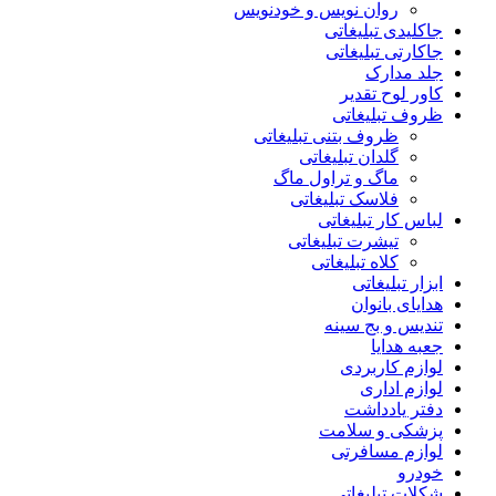
روان نویس و خودنویس
جاکلیدی تبلیغاتی
جاکارتی تبلیغاتی
جلد مدارک
کاور لوح تقدیر
ظروف تبلیغاتی
ظروف بتنی تبلیغاتی
گلدان تبلیغاتی
ماگ و تراول ماگ
فلاسک تبلیغاتی
لباس کار تبلیغاتی
تیشرت تبلیغاتی
کلاه تبلیغاتی
ابزار تبلیغاتی
هدایای بانوان
تندیس و بج سینه
جعبه هدایا
لوازم کاربردی
لوازم اداری
دفتر یادداشت
پزشکی و سلامت
لوازم مسافرتی
خودرو
شکلات تبلیغاتی