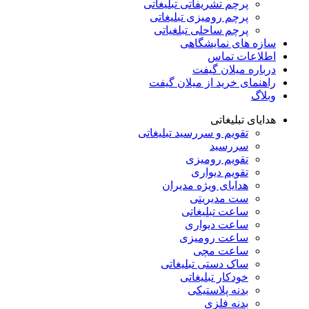
پرچم تشریفاتی تبلیغاتی
پرچم رومیزی تبلیغاتی
پرچم ساحلی تبلغیاتی
سازه های نمایشگاهی
اطلاعات تماس
درباره میلان گیفت
راهنمای خرید از میلان گیفت
وبلاگ
هدایای تبلیغاتی
تقویم و سررسید تبلیغاتی
سررسید
تقویم رومیزی
تقویم دیواری
هدایای ویژه مدیران
ست مدیریتی
ساعت تبلیغاتی
ساعت دیواری
ساعت رومیزی
ساعت مچی
ساک دستی تبلیغاتی
خودکار تبلیغاتی
بدنه پلاستیکی
بدنه فلزی