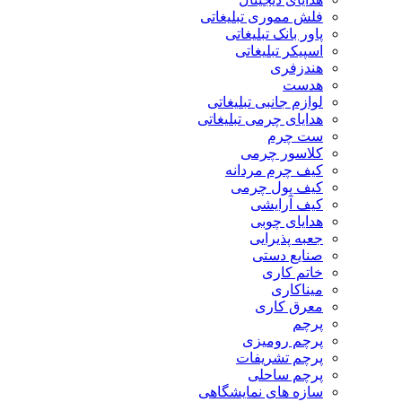
فلش مموری تبلیغاتی
پاور بانک تبلیغاتی
اسپیکر تبلیغاتی
هندزفری
هدست
لوازم جانبی تبلیغاتی
هدایای چرمی تبلیغاتی
ست چرم
کلاسور چرمی
کیف چرم مردانه
کیف پول چرمی
کیف آرایشی
هدایای چوبی
جعبه پذیرایی
صنایع دستی
خاتم کاری
میناکاری
معرق کاری
پرچم
پرچم رومیزی
پرچم تشریفات
پرچم ساحلی
سازه های نمایشگاهی