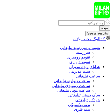
پرش
به
محتوا
Search
...
نتیجه
See all results
کاتالوگ محصــولات
تقویم و سررسید تبلیغاتی
سررسید
تقویم رومیزی
تقویم دیواری
هدایای ويژه مدیران
ست مدیریتی
ساعت تبلیغاتی
ساعت دیواری تبلیغاتی
ساعت رومیزی تبلیغاتی
ساعت مچی تبلیغاتی
ساک دستی تبلیغاتی
خودکار تبلیغاتی
بدنه پلاستیکی
بدنه فلزی