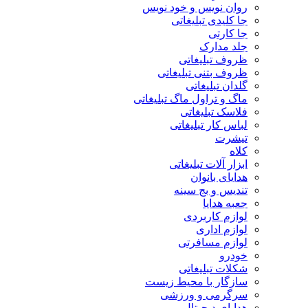
روان نویس و خود نویس
جا کلیدی تبلیغاتی
جا کارتی
جلد مدارک
ظروف تبلیغاتی
ظروف بتنی تبلیغاتی
گلدان تبلیغاتی
ماگ و تراول ماگ تبلیغاتی
فلاسک تبلیغاتی
لباس کار تبلیغاتی
تیشرت
کلاه
ابزار آلات تبلیغاتی
هدایای بانوان
تندیس و بج سینه
جعبه هدایا
لوازم کاربردی
لوازم اداری
لوازم مسافرتی
خودرو
شکلات تبلیغاتی
سازگار با محیط زیست
سرگرمی و ورزشی
هدایای دیجیتال