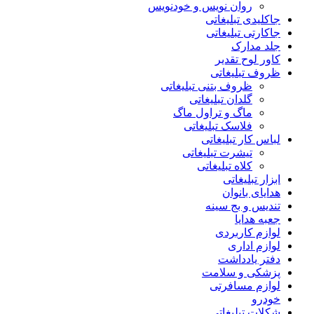
روان نویس و خودنویس
جاکلیدی تبلیغاتی
جاکارتی تبلیغاتی
جلد مدارک
کاور لوح تقدیر
ظروف تبلیغاتی
ظروف بتنی تبلیغاتی
گلدان تبلیغاتی
ماگ و تراول ماگ
فلاسک تبلیغاتی
لباس کار تبلیغاتی
تیشرت تبلیغاتی
کلاه تبلیغاتی
ابزار تبلیغاتی
هدایای بانوان
تندیس و بج سینه
جعبه هدایا
لوازم کاربردی
لوازم اداری
دفتر یادداشت
پزشکی و سلامت
لوازم مسافرتی
خودرو
شکلات تبلیغاتی