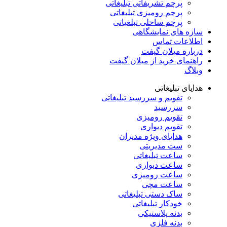
پرچم تشریفاتی تبلیغاتی
پرچم رومیزی تبلیغاتی
پرچم ساحلی تبلغیاتی
سازه های نمایشگاهی
اطلاعات تماس
درباره میلان گیفت
راهنمای خرید از میلان گیفت
وبلاگ
هدایای تبلیغاتی
تقویم و سررسید تبلیغاتی
سررسید
تقویم رومیزی
تقویم دیواری
هدایای ویژه مدیران
ست مدیریتی
ساعت تبلیغاتی
ساعت دیواری
ساعت رومیزی
ساعت مچی
ساک دستی تبلیغاتی
خودکار تبلیغاتی
بدنه پلاستیکی
بدنه فلزی