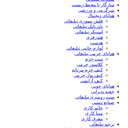
سازگار با محیط زیست
سرگرمی و ورزشی
هدایای دیجیتال
فلش مموری تبلیغاتی
پاوربانک تبلیغاتی
اسپیکر تبلیغاتی
هندزفری
هدست
لوازم جانبی تبلیغاتی
هدایای چرمی تبلیغاتی
ست چرم
کلاسور چرمی
کیف چرم مردانه
کیف پول چرمی
کیف آرایشی
هدایای چوبی
جعبه پذیرایی
ست رومیزی تبلیغاتی
صنایع دستی
خاتم کاری
مینا کاری
معرق کاری
پرچم تبلیغاتی