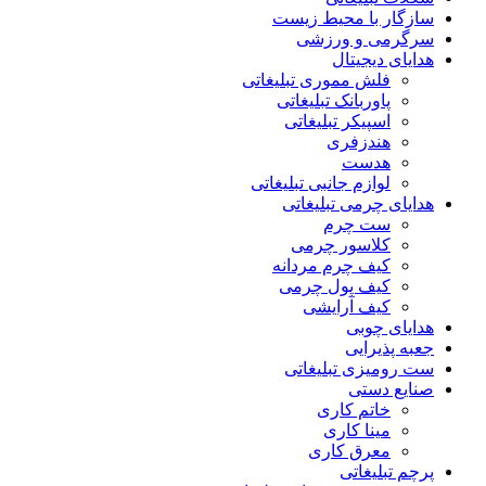
سازگار با محیط زیست
سرگرمی و ورزشی
هدایای دیجیتال
فلش مموری تبلیغاتی
پاوربانک تبلیغاتی
اسپیکر تبلیغاتی
هندزفری
هدست
لوازم جانبی تبلیغاتی
هدایای چرمی تبلیغاتی
ست چرم
کلاسور چرمی
کیف چرم مردانه
کیف پول چرمی
کیف آرایشی
هدایای چوبی
جعبه پذیرایی
ست رومیزی تبلیغاتی
صنایع دستی
خاتم کاری
مینا کاری
معرق کاری
پرچم تبلیغاتی