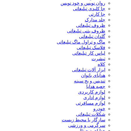
روان نویس و خود نویس
جا کلیدی تبلیغاتی
جا کارتی
جلد مدارک
ظروف تبلیغاتی
ظروف بتنی تبلیغاتی
گلدان تبلیغاتی
ماگ و تراول ماگ تبلیغاتی
فلاسک تبلیغاتی
لباس کار تبلیغاتی
تیشرت
کلاه
ابزار آلات تبلیغاتی
هدایای بانوان
تندیس و بج سینه
جعبه هدایا
لوازم کاربردی
لوازم اداری
لوازم مسافرتی
خودرو
شکلات تبلیغاتی
سازگار با محیط زیست
سرگرمی و ورزشی
هدایای دیجیتال