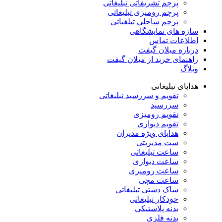
پرچم تشریفاتی تبلیغاتی
پرچم رومیزی تبلیغاتی
پرچم ساحلی تبلغیاتی
سازه های نمایشگاهی
اطلاعات تماس
درباره میلان گیفت
راهنمای خرید از میلان گیفت
وبلاگ
هدایای تبلیغاتی
تقویم و سررسید تبلیغاتی
سررسید
تقویم رومیزی
تقویم دیواری
هدایای ویژه مدیران
ست مدیریتی
ساعت تبلیغاتی
ساعت دیواری
ساعت رومیزی
ساعت مچی
ساک دستی تبلیغاتی
خودکار تبلیغاتی
بدنه پلاستیکی
بدنه فلزی