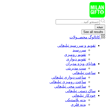
پرش
به
محتوا
Search
...
نتیجه
See all results
کاتالوگ محصــولات
تقویم و سررسید تبلیغاتی
سررسید
تقویم رومیزی
تقویم دیواری
هدایای ويژه مدیران
ست مدیریتی
ساعت تبلیغاتی
ساعت دیواری تبلیغاتی
ساعت رومیزی تبلیغاتی
ساعت مچی تبلیغاتی
ساک دستی تبلیغاتی
خودکار تبلیغاتی
بدنه پلاستیکی
بدنه فلزی