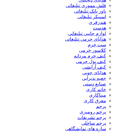
فلش مموری تبلیغاتی
پاور بانک تبلیغاتی
اسپیکر تبلیغاتی
هندزفری
هدست
لوازم جانبی تبلیغاتی
هدایای چرمی تبلیغاتی
ست چرم
کلاسور چرمی
کیف چرم مردانه
کیف پول چرمی
کیف آرایشی
هدایای چوبی
جعبه پذیرایی
صنایع دستی
خاتم کاری
میناکاری
معرق کاری
پرچم
پرچم رومیزی
پرچم تشریفات
پرچم ساحلی
سازه های نمایشگاهی