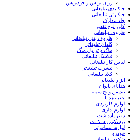
روان نویس و خودنویس
جاکلیدی تبلیغاتی
جاکارتی تبلیغاتی
جلد مدارک
کاور لوح تقدیر
ظروف تبلیغاتی
ظروف بتنی تبلیغاتی
گلدان تبلیغاتی
ماگ و تراول ماگ
فلاسک تبلیغاتی
لباس کار تبلیغاتی
تیشرت تبلیغاتی
کلاه تبلیغاتی
ابزار تبلیغاتی
هدایای بانوان
تندیس و بج سینه
جعبه هدایا
لوازم کاربردی
لوازم اداری
دفتر یادداشت
پزشکی و سلامت
لوازم مسافرتی
خودرو
شکلات تبلیغاتی