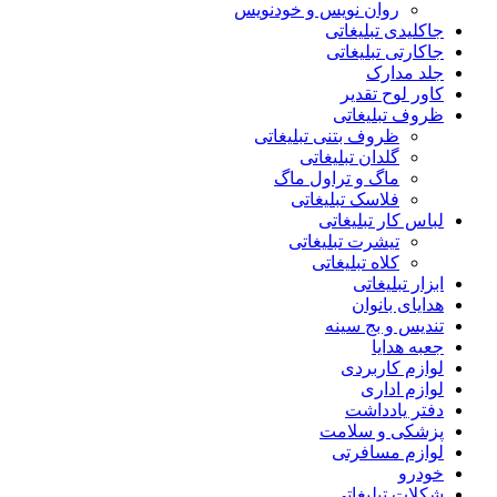
روان نویس و خودنویس
جاکلیدی تبلیغاتی
جاکارتی تبلیغاتی
جلد مدارک
کاور لوح تقدیر
ظروف تبلیغاتی
ظروف بتنی تبلیغاتی
گلدان تبلیغاتی
ماگ و تراول ماگ
فلاسک تبلیغاتی
لباس کار تبلیغاتی
تیشرت تبلیغاتی
کلاه تبلیغاتی
ابزار تبلیغاتی
هدایای بانوان
تندیس و بج سینه
جعبه هدایا
لوازم کاربردی
لوازم اداری
دفتر یادداشت
پزشکی و سلامت
لوازم مسافرتی
خودرو
شکلات تبلیغاتی