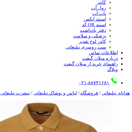
کانتر
رول آپ
پاپ آپ
استند ایکس
استند QR کد
دفتر یادداشت
پزشکی و سلامت
کاور لوح تقدیر
ست رومیزی تبلیغاتی
اطلاعات تماس
درباره میلان گیفت
راهنمای خرید از میلان گیفت
وبلاگ
۰۲۱-۸۸۷۴۱۶۸۱
هدایای تبلیغاتی
/
فروشگاه
/
لباس و پوشاک تبلیغاتی
/
تیشرت تبلیغاتی
/