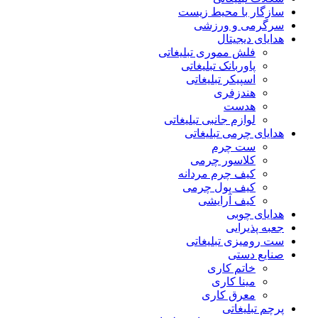
سازگار با محیط زیست
سرگرمی و ورزشی
هدایای دیجیتال
فلش مموری تبلیغاتی
پاوربانک تبلیغاتی
اسپیکر تبلیغاتی
هندزفری
هدست
لوازم جانبی تبلیغاتی
هدایای چرمی تبلیغاتی
ست چرم
کلاسور چرمی
کیف چرم مردانه
کیف پول چرمی
کیف آرایشی
هدایای چوبی
جعبه پذیرایی
ست رومیزی تبلیغاتی
صنایع دستی
خاتم کاری
مینا کاری
معرق کاری
پرچم تبلیغاتی