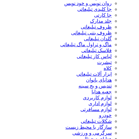
روان نویس و خود نویس
جا کلیدی تبلیغاتی
جا کارتی
جلد مدارک
ظروف تبلیغاتی
ظروف بتنی تبلیغاتی
گلدان تبلیغاتی
ماگ و تراول ماگ تبلیغاتی
فلاسک تبلیغاتی
لباس کار تبلیغاتی
تیشرت
کلاه
ابزار آلات تبلیغاتی
هدایای بانوان
تندیس و بج سینه
جعبه هدایا
لوازم کاربردی
لوازم اداری
لوازم مسافرتی
خودرو
شکلات تبلیغاتی
سازگار با محیط زیست
سرگرمی و ورزشی
هدایای دیجیتال