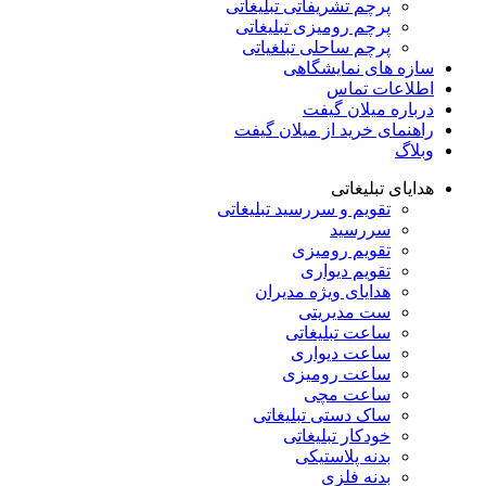
پرچم تشریفاتی تبلیغاتی
پرچم رومیزی تبلیغاتی
پرچم ساحلی تبلغیاتی
سازه های نمایشگاهی
اطلاعات تماس
درباره میلان گیفت
راهنمای خرید از میلان گیفت
وبلاگ
هدایای تبلیغاتی
تقویم و سررسید تبلیغاتی
سررسید
تقویم رومیزی
تقویم دیواری
هدایای ویژه مدیران
ست مدیریتی
ساعت تبلیغاتی
ساعت دیواری
ساعت رومیزی
ساعت مچی
ساک دستی تبلیغاتی
خودکار تبلیغاتی
بدنه پلاستیکی
بدنه فلزی