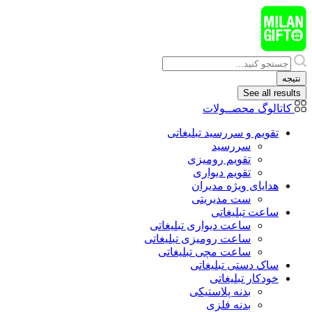
پرش
به
محتوا
Search
...
نتیجه
See all results
کاتالوگ محصــولات
تقویم و سررسید تبلیغاتی
سررسید
تقویم رومیزی
تقویم دیواری
هدایای ويژه مدیران
ست مدیریتی
ساعت تبلیغاتی
ساعت دیواری تبلیغاتی
ساعت رومیزی تبلیغاتی
ساعت مچی تبلیغاتی
ساک دستی تبلیغاتی
خودکار تبلیغاتی
بدنه پلاستیکی
بدنه فلزی