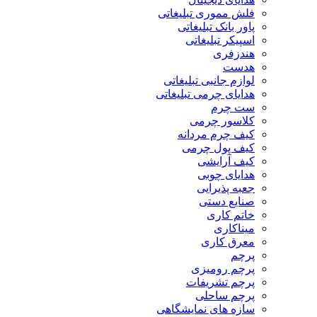
فلش مموری تبلیغاتی
پاور بانک تبلیغاتی
اسپیکر تبلیغاتی
هندزفری
هدست
لوازم جانبی تبلیغاتی
هدایای چرمی تبلیغاتی
ست چرم
کلاسور چرمی
کیف چرم مردانه
کیف پول چرمی
کیف آرایشی
هدایای چوبی
جعبه پذیرایی
صنایع دستی
خاتم کاری
میناکاری
معرق کاری
پرچم
پرچم رومیزی
پرچم تشریفات
پرچم ساحلی
سازه های نمایشگاهی