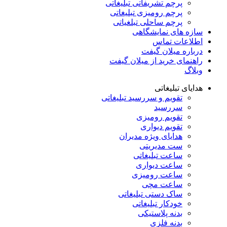
پرچم تشریفاتی تبلیغاتی
پرچم رومیزی تبلیغاتی
پرچم ساحلی تبلغیاتی
سازه های نمایشگاهی
اطلاعات تماس
درباره میلان گیفت
راهنمای خرید از میلان گیفت
وبلاگ
هدایای تبلیغاتی
تقویم و سررسید تبلیغاتی
سررسید
تقویم رومیزی
تقویم دیواری
هدایای ویژه مدیران
ست مدیریتی
ساعت تبلیغاتی
ساعت دیواری
ساعت رومیزی
ساعت مچی
ساک دستی تبلیغاتی
خودکار تبلیغاتی
بدنه پلاستیکی
بدنه فلزی