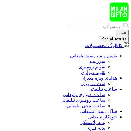
پرش
به
محتوا
Search
...
نتیجه
See all results
کاتالوگ محصــولات
تقویم و سررسید تبلیغاتی
سررسید
تقویم رومیزی
تقویم دیواری
هدایای ويژه مدیران
ست مدیریتی
ساعت تبلیغاتی
ساعت دیواری تبلیغاتی
ساعت رومیزی تبلیغاتی
ساعت مچی تبلیغاتی
ساک دستی تبلیغاتی
خودکار تبلیغاتی
بدنه پلاستیکی
بدنه فلزی