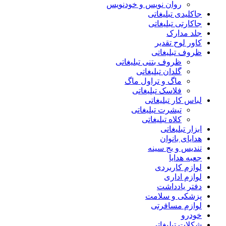
روان نویس و خودنویس
جاکلیدی تبلیغاتی
جاکارتی تبلیغاتی
جلد مدارک
کاور لوح تقدیر
ظروف تبلیغاتی
ظروف بتنی تبلیغاتی
گلدان تبلیغاتی
ماگ و تراول ماگ
فلاسک تبلیغاتی
لباس کار تبلیغاتی
تیشرت تبلیغاتی
کلاه تبلیغاتی
ابزار تبلیغاتی
هدایای بانوان
تندیس و بج سینه
جعبه هدایا
لوازم کاربردی
لوازم اداری
دفتر یادداشت
پزشکی و سلامت
لوازم مسافرتی
خودرو
شکلات تبلیغاتی