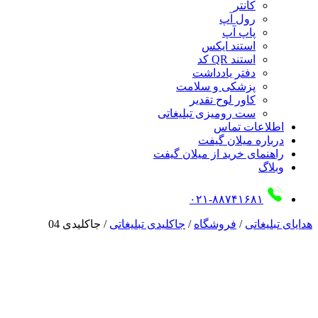
کانتر
رول آپ
پاپ آپ
استند ایکس
استند QR کد
دفتر یادداشت
پزشکی و سلامت
کاور لوح تقدیر
ست رومیزی تبلیغاتی
اطلاعات تماس
درباره میلان گیفت
راهنمای خرید از میلان گیفت
وبلاگ
۰۲۱-۸۸۷۴۱۶۸۱
هدایای تبلیغاتی
/
فروشگاه
/
جاکلیدی تبلیغاتی
/
جاکلیدی 04