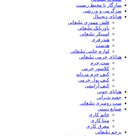
سازگار با محیط زیست
سرگرمی و ورزشی
هدایای دیجیتال
فلش مموری تبلیغاتی
پاوربانک تبلیغاتی
اسپیکر تبلیغاتی
هندزفری
هدست
لوازم جانبی تبلیغاتی
هدایای چرمی تبلیغاتی
ست چرم
کلاسور چرمی
کیف چرم مردانه
کیف پول چرمی
کیف آرایشی
هدایای چوبی
جعبه پذیرایی
ست رومیزی تبلیغاتی
صنایع دستی
خاتم کاری
مینا کاری
معرق کاری
پرچم تبلیغاتی