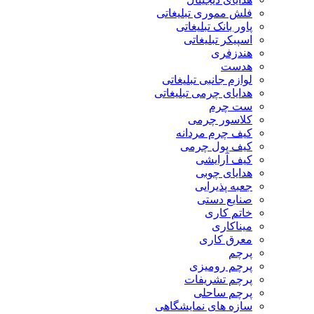
فلش مموری تبلیغاتی
پاور بانک تبلیغاتی
اسپیکر تبلیغاتی
هندزفری
هدست
لوازم جانبی تبلیغاتی
هدایای چرمی تبلیغاتی
ست چرم
کلاسور چرمی
کیف چرم مردانه
کیف پول چرمی
کیف آرایشی
هدایای چوبی
جعبه پذیرایی
صنایع دستی
خاتم کاری
میناکاری
معرق کاری
پرچم
پرچم رومیزی
پرچم تشریفات
پرچم ساحلی
سازه های نمایشگاهی