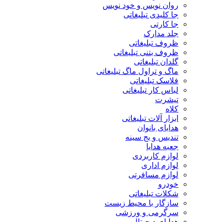
روان نویس و خود نویس
جا کلیدی تبلیغاتی
جا کارتی
جلد مدارک
ظروف تبلیغاتی
ظروف بتنی تبلیغاتی
گلدان تبلیغاتی
ماگ و تراول ماگ تبلیغاتی
فلاسک تبلیغاتی
لباس کار تبلیغاتی
تیشرت
کلاه
ابزار آلات تبلیغاتی
هدایای بانوان
تندیس و بج سینه
جعبه هدایا
لوازم کاربردی
لوازم اداری
لوازم مسافرتی
خودرو
شکلات تبلیغاتی
سازگار با محیط زیست
سرگرمی و ورزشی
هدایای دیجیتال