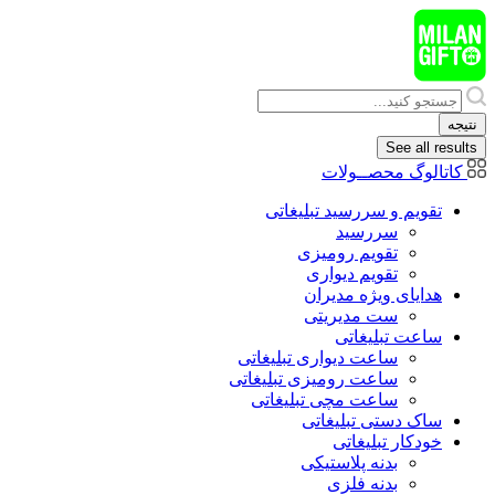
پرش
به
محتوا
Search
...
نتیجه
See all results
کاتالوگ محصــولات
تقویم و سررسید تبلیغاتی
سررسید
تقویم رومیزی
تقویم دیواری
هدایای ويژه مدیران
ست مدیریتی
ساعت تبلیغاتی
ساعت دیواری تبلیغاتی
ساعت رومیزی تبلیغاتی
ساعت مچی تبلیغاتی
ساک دستی تبلیغاتی
خودکار تبلیغاتی
بدنه پلاستیکی
بدنه فلزی