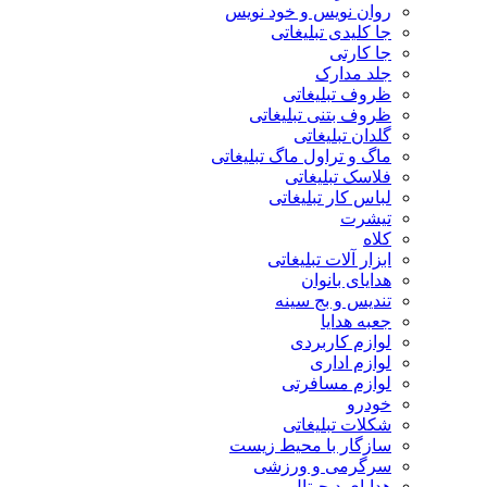
روان نویس و خود نویس
جا کلیدی تبلیغاتی
جا کارتی
جلد مدارک
ظروف تبلیغاتی
ظروف بتنی تبلیغاتی
گلدان تبلیغاتی
ماگ و تراول ماگ تبلیغاتی
فلاسک تبلیغاتی
لباس کار تبلیغاتی
تیشرت
کلاه
ابزار آلات تبلیغاتی
هدایای بانوان
تندیس و بج سینه
جعبه هدایا
لوازم کاربردی
لوازم اداری
لوازم مسافرتی
خودرو
شکلات تبلیغاتی
سازگار با محیط زیست
سرگرمی و ورزشی
هدایای دیجیتال