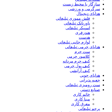
سازگار با محیط زیست
سرگرمی و ورزشی
هدایای دیجیتال
فلش مموری تبلیغاتی
پاوربانک تبلیغاتی
اسپیکر تبلیغاتی
هندزفری
هدست
لوازم جانبی تبلیغاتی
هدایای چرمی تبلیغاتی
ست چرم
کلاسور چرمی
کیف چرم مردانه
کیف پول چرمی
کیف آرایشی
هدایای چوبی
جعبه پذیرایی
ست رومیزی تبلیغاتی
صنایع دستی
خاتم کاری
مینا کاری
معرق کاری
پرچم تبلیغاتی