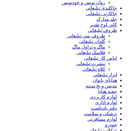
روان نویس و خودنویس
جاکلیدی تبلیغاتی
جاکارتی تبلیغاتی
جلد مدارک
کاور لوح تقدیر
ظروف تبلیغاتی
ظروف بتنی تبلیغاتی
گلدان تبلیغاتی
ماگ و تراول ماگ
فلاسک تبلیغاتی
لباس کار تبلیغاتی
تیشرت تبلیغاتی
کلاه تبلیغاتی
ابزار تبلیغاتی
هدایای بانوان
تندیس و بج سینه
جعبه هدایا
لوازم کاربردی
لوازم اداری
دفتر یادداشت
پزشکی و سلامت
لوازم مسافرتی
خودرو
شکلات تبلیغاتی