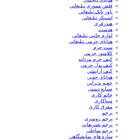
فلش مموری تبلیغاتی
پاور بانک تبلیغاتی
اسپیکر تبلیغاتی
هندزفری
هدست
لوازم جانبی تبلیغاتی
هدایای چرمی تبلیغاتی
ست چرم
کلاسور چرمی
کیف چرم مردانه
کیف پول چرمی
کیف آرایشی
هدایای چوبی
جعبه پذیرایی
صنایع دستی
خاتم کاری
میناکاری
معرق کاری
پرچم
پرچم رومیزی
پرچم تشریفات
پرچم ساحلی
سازه های نمایشگاهی