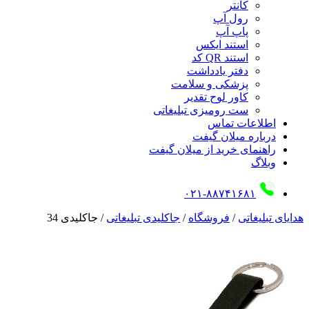
کانتر
رول آپ
پاپ آپ
استند ایکس
استند QR کد
دفتر یادداشت
پزشکی و سلامت
کاور لوح تقدیر
ست رومیزی تبلیغاتی
اطلاعات تماس
درباره میلان گیفت
راهنمای خرید از میلان گیفت
وبلاگ
۰۲۱-۸۸۷۴۱۶۸۱
هدایای تبلیغاتی
/
فروشگاه
/
جاکلیدی تبلیغاتی
/
جاکلیدی 34