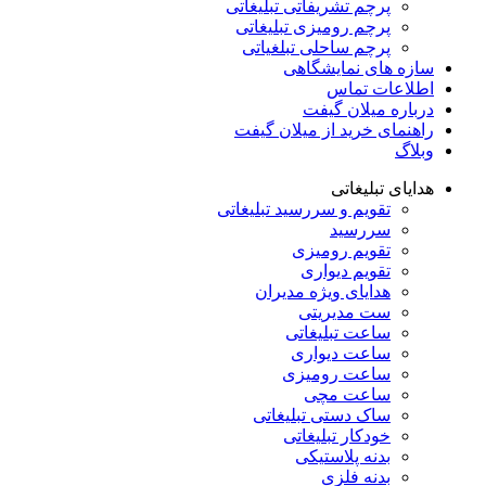
پرچم تشریفاتی تبلیغاتی
پرچم رومیزی تبلیغاتی
پرچم ساحلی تبلغیاتی
سازه های نمایشگاهی
اطلاعات تماس
درباره میلان گیفت
راهنمای خرید از میلان گیفت
وبلاگ
هدایای تبلیغاتی
تقویم و سررسید تبلیغاتی
سررسید
تقویم رومیزی
تقویم دیواری
هدایای ویژه مدیران
ست مدیریتی
ساعت تبلیغاتی
ساعت دیواری
ساعت رومیزی
ساعت مچی
ساک دستی تبلیغاتی
خودکار تبلیغاتی
بدنه پلاستیکی
بدنه فلزی