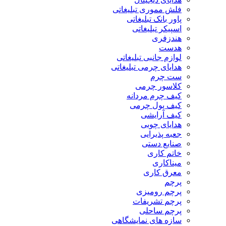
فلش مموری تبلیغاتی
پاور بانک تبلیغاتی
اسپیکر تبلیغاتی
هندزفری
هدست
لوازم جانبی تبلیغاتی
هدایای چرمی تبلیغاتی
ست چرم
کلاسور چرمی
کیف چرم مردانه
کیف پول چرمی
کیف آرایشی
هدایای چوبی
جعبه پذیرایی
صنایع دستی
خاتم کاری
میناکاری
معرق کاری
پرچم
پرچم رومیزی
پرچم تشریفات
پرچم ساحلی
سازه های نمایشگاهی