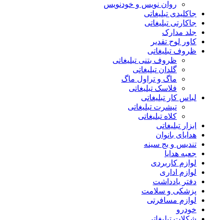
روان نویس و خودنویس
جاکلیدی تبلیغاتی
جاکارتی تبلیغاتی
جلد مدارک
کاور لوح تقدیر
ظروف تبلیغاتی
ظروف بتنی تبلیغاتی
گلدان تبلیغاتی
ماگ و تراول ماگ
فلاسک تبلیغاتی
لباس کار تبلیغاتی
تیشرت تبلیغاتی
کلاه تبلیغاتی
ابزار تبلیغاتی
هدایای بانوان
تندیس و بج سینه
جعبه هدایا
لوازم کاربردی
لوازم اداری
دفتر یادداشت
پزشکی و سلامت
لوازم مسافرتی
خودرو
شکلات تبلیغاتی