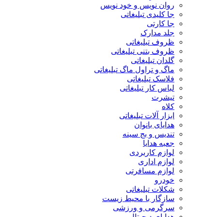
روان نویس و خود نویس
جا کلیدی تبلیغاتی
جا کارتی
جلد مدارک
ظروف تبلیغاتی
ظروف بتنی تبلیغاتی
گلدان تبلیغاتی
ماگ و تراول ماگ تبلیغاتی
فلاسک تبلیغاتی
لباس کار تبلیغاتی
تیشرت
کلاه
ابزار آلات تبلیغاتی
هدایای بانوان
تندیس و بج سینه
جعبه هدایا
لوازم کاربردی
لوازم اداری
لوازم مسافرتی
خودرو
شکلات تبلیغاتی
سازگار با محیط زیست
سرگرمی و ورزشی
هدایای دیجیتال