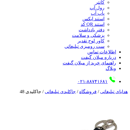
کانتر
رول آپ
پاپ آپ
استند ایکس
استند QR کد
دفتر یادداشت
پزشکی و سلامت
کاور لوح تقدیر
ست رومیزی تبلیغاتی
اطلاعات تماس
درباره میلان گیفت
راهنمای خرید از میلان گیفت
وبلاگ
۰۲۱-۸۸۷۴۱۶۸۱
هدایای تبلیغاتی
/
فروشگاه
/
جاکلیدی تبلیغاتی
/
جاکلیدی 48