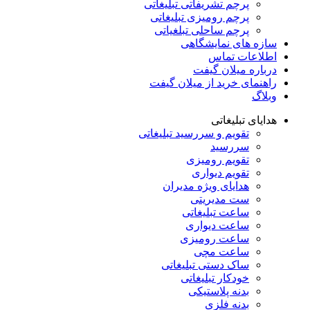
پرچم تشریفاتی تبلیغاتی
پرچم رومیزی تبلیغاتی
پرچم ساحلی تبلغیاتی
سازه های نمایشگاهی
اطلاعات تماس
درباره میلان گیفت
راهنمای خرید از میلان گیفت
وبلاگ
هدایای تبلیغاتی
تقویم و سررسید تبلیغاتی
سررسید
تقویم رومیزی
تقویم دیواری
هدایای ویژه مدیران
ست مدیریتی
ساعت تبلیغاتی
ساعت دیواری
ساعت رومیزی
ساعت مچی
ساک دستی تبلیغاتی
خودکار تبلیغاتی
بدنه پلاستیکی
بدنه فلزی