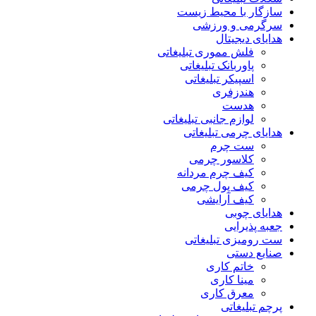
سازگار با محیط زیست
سرگرمی و ورزشی
هدایای دیجیتال
فلش مموری تبلیغاتی
پاوربانک تبلیغاتی
اسپیکر تبلیغاتی
هندزفری
هدست
لوازم جانبی تبلیغاتی
هدایای چرمی تبلیغاتی
ست چرم
کلاسور چرمی
کیف چرم مردانه
کیف پول چرمی
کیف آرایشی
هدایای چوبی
جعبه پذیرایی
ست رومیزی تبلیغاتی
صنایع دستی
خاتم کاری
مینا کاری
معرق کاری
پرچم تبلیغاتی