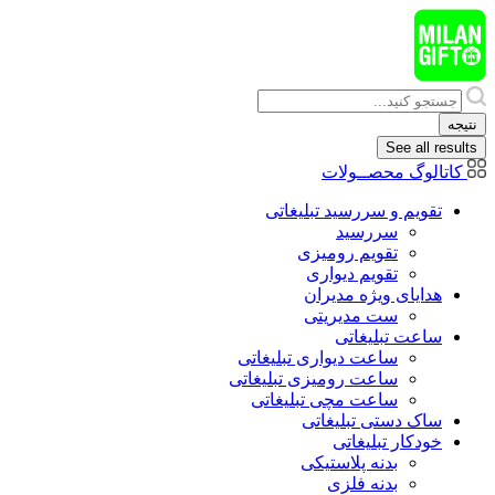
پرش
به
محتوا
Search
...
نتیجه
See all results
کاتالوگ محصــولات
تقویم و سررسید تبلیغاتی
سررسید
تقویم رومیزی
تقویم دیواری
هدایای ويژه مدیران
ست مدیریتی
ساعت تبلیغاتی
ساعت دیواری تبلیغاتی
ساعت رومیزی تبلیغاتی
ساعت مچی تبلیغاتی
ساک دستی تبلیغاتی
خودکار تبلیغاتی
بدنه پلاستیکی
بدنه فلزی