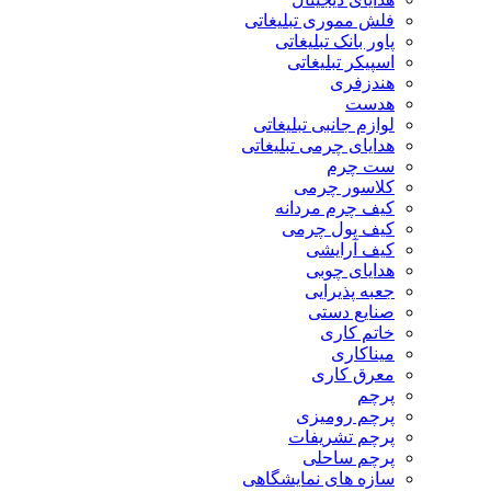
فلش مموری تبلیغاتی
پاور بانک تبلیغاتی
اسپیکر تبلیغاتی
هندزفری
هدست
لوازم جانبی تبلیغاتی
هدایای چرمی تبلیغاتی
ست چرم
کلاسور چرمی
کیف چرم مردانه
کیف پول چرمی
کیف آرایشی
هدایای چوبی
جعبه پذیرایی
صنایع دستی
خاتم کاری
میناکاری
معرق کاری
پرچم
پرچم رومیزی
پرچم تشریفات
پرچم ساحلی
سازه های نمایشگاهی