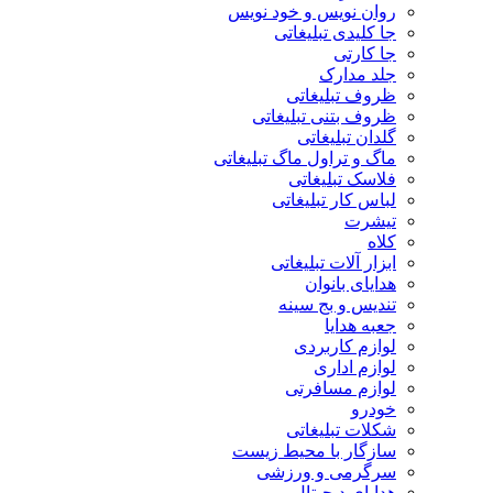
روان نویس و خود نویس
جا کلیدی تبلیغاتی
جا کارتی
جلد مدارک
ظروف تبلیغاتی
ظروف بتنی تبلیغاتی
گلدان تبلیغاتی
ماگ و تراول ماگ تبلیغاتی
فلاسک تبلیغاتی
لباس کار تبلیغاتی
تیشرت
کلاه
ابزار آلات تبلیغاتی
هدایای بانوان
تندیس و بج سینه
جعبه هدایا
لوازم کاربردی
لوازم اداری
لوازم مسافرتی
خودرو
شکلات تبلیغاتی
سازگار با محیط زیست
سرگرمی و ورزشی
هدایای دیجیتال