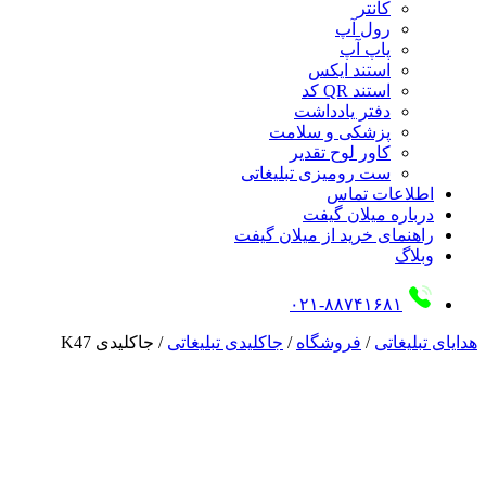
کانتر
رول آپ
پاپ آپ
استند ایکس
استند QR کد
دفتر یادداشت
پزشکی و سلامت
کاور لوح تقدیر
ست رومیزی تبلیغاتی
اطلاعات تماس
درباره میلان گیفت
راهنمای خرید از میلان گیفت
وبلاگ
۰۲۱-۸۸۷۴۱۶۸۱
هدایای تبلیغاتی
/
فروشگاه
/
جاکلیدی تبلیغاتی
/
جاکلیدی K47