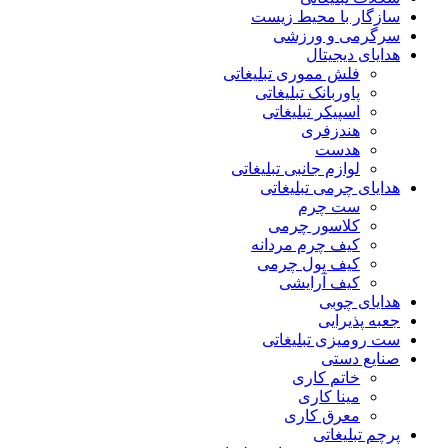
سازگار با محیط زیست
سرگرمی و ورزشی
هدایای دیجیتال
فلش مموری تبلیغاتی
پاوربانک تبلیغاتی
اسپیکر تبلیغاتی
هندزفری
هدست
لوازم جانبی تبلیغاتی
هدایای چرمی تبلیغاتی
ست چرم
کلاسور چرمی
کیف چرم مردانه
کیف پول چرمی
کیف آرایشی
هدایای چوبی
جعبه پذیرایی
ست رومیزی تبلیغاتی
صنایع دستی
خاتم کاری
مینا کاری
معرق کاری
پرچم تبلیغاتی