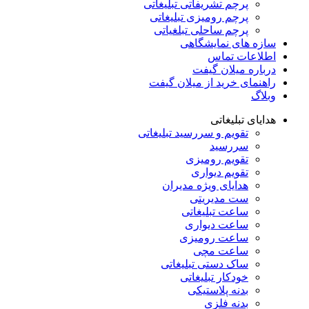
پرچم تشریفاتی تبلیغاتی
پرچم رومیزی تبلیغاتی
پرچم ساحلی تبلغیاتی
سازه های نمایشگاهی
اطلاعات تماس
درباره میلان گیفت
راهنمای خرید از میلان گیفت
وبلاگ
هدایای تبلیغاتی
تقویم و سررسید تبلیغاتی
سررسید
تقویم رومیزی
تقویم دیواری
هدایای ویژه مدیران
ست مدیریتی
ساعت تبلیغاتی
ساعت دیواری
ساعت رومیزی
ساعت مچی
ساک دستی تبلیغاتی
خودکار تبلیغاتی
بدنه پلاستیکی
بدنه فلزی