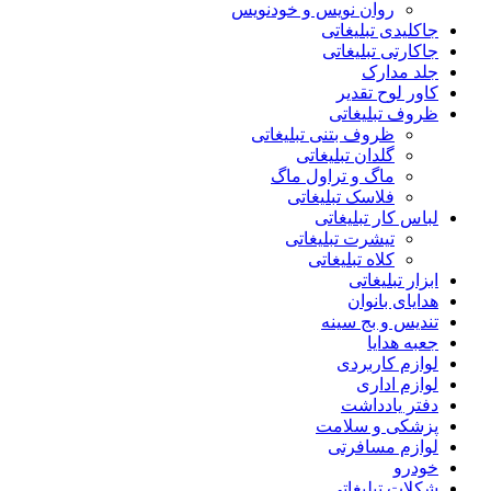
روان نویس و خودنویس
جاکلیدی تبلیغاتی
جاکارتی تبلیغاتی
جلد مدارک
کاور لوح تقدیر
ظروف تبلیغاتی
ظروف بتنی تبلیغاتی
گلدان تبلیغاتی
ماگ و تراول ماگ
فلاسک تبلیغاتی
لباس کار تبلیغاتی
تیشرت تبلیغاتی
کلاه تبلیغاتی
ابزار تبلیغاتی
هدایای بانوان
تندیس و بج سینه
جعبه هدایا
لوازم کاربردی
لوازم اداری
دفتر یادداشت
پزشکی و سلامت
لوازم مسافرتی
خودرو
شکلات تبلیغاتی