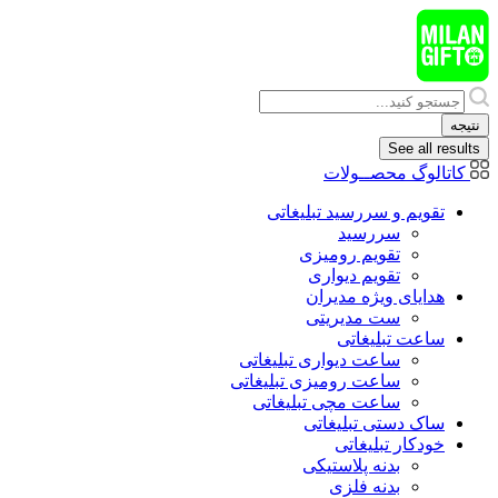
پرش
به
محتوا
Search
...
نتیجه
See all results
کاتالوگ محصــولات
تقویم و سررسید تبلیغاتی
سررسید
تقویم رومیزی
تقویم دیواری
هدایای ويژه مدیران
ست مدیریتی
ساعت تبلیغاتی
ساعت دیواری تبلیغاتی
ساعت رومیزی تبلیغاتی
ساعت مچی تبلیغاتی
ساک دستی تبلیغاتی
خودکار تبلیغاتی
بدنه پلاستیکی
بدنه فلزی