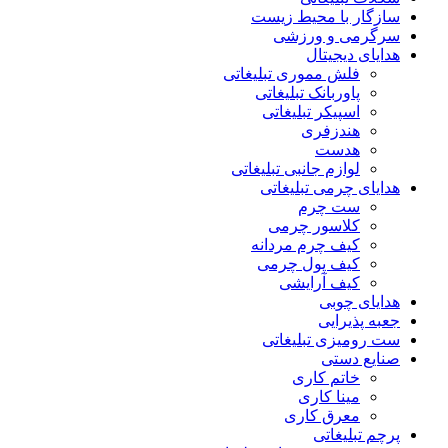
سازگار با محیط زیست
سرگرمی و ورزشی
هدایای دیجیتال
فلش مموری تبلیغاتی
پاوربانک تبلیغاتی
اسپیکر تبلیغاتی
هندزفری
هدست
لوازم جانبی تبلیغاتی
هدایای چرمی تبلیغاتی
ست چرم
کلاسور چرمی
کیف چرم مردانه
کیف پول چرمی
کیف آرایشی
هدایای چوبی
جعبه پذیرایی
ست رومیزی تبلیغاتی
صنایع دستی
خاتم کاری
مینا کاری
معرق کاری
پرچم تبلیغاتی