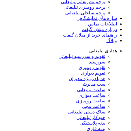
پرچم تشریفاتی تبلیغاتی
پرچم رومیزی تبلیغاتی
پرچم ساحلی تبلغیاتی
سازه های نمایشگاهی
اطلاعات تماس
درباره میلان گیفت
راهنمای خرید از میلان گیفت
وبلاگ
هدایای تبلیغاتی
تقویم و سررسید تبلیغاتی
سررسید
تقویم رومیزی
تقویم دیواری
هدایای ویژه مدیران
ست مدیریتی
ساعت تبلیغاتی
ساعت دیواری
ساعت رومیزی
ساعت مچی
ساک دستی تبلیغاتی
خودکار تبلیغاتی
بدنه پلاستیکی
بدنه فلزی