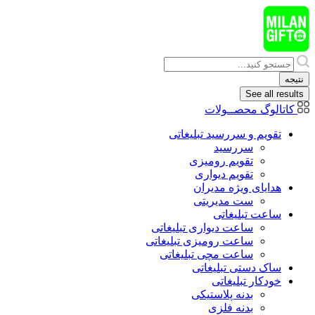
پرش
به
محتوا
Search
...
نتیجه
See all results
کاتالوگ محصــولات
تقویم و سررسید تبلیغاتی
سررسید
تقویم رومیزی
تقویم دیواری
هدایای ويژه مدیران
ست مدیریتی
ساعت تبلیغاتی
ساعت دیواری تبلیغاتی
ساعت رومیزی تبلیغاتی
ساعت مچی تبلیغاتی
ساک دستی تبلیغاتی
خودکار تبلیغاتی
بدنه پلاستیکی
بدنه فلزی