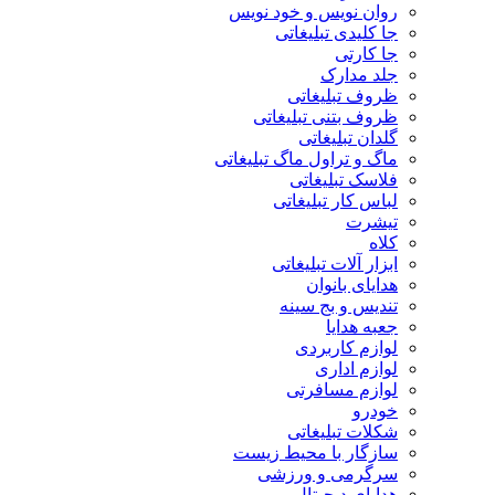
روان نویس و خود نویس
جا کلیدی تبلیغاتی
جا کارتی
جلد مدارک
ظروف تبلیغاتی
ظروف بتنی تبلیغاتی
گلدان تبلیغاتی
ماگ و تراول ماگ تبلیغاتی
فلاسک تبلیغاتی
لباس کار تبلیغاتی
تیشرت
کلاه
ابزار آلات تبلیغاتی
هدایای بانوان
تندیس و بج سینه
جعبه هدایا
لوازم کاربردی
لوازم اداری
لوازم مسافرتی
خودرو
شکلات تبلیغاتی
سازگار با محیط زیست
سرگرمی و ورزشی
هدایای دیجیتال