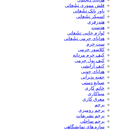
فلش مموری تبلیغاتی
پاور بانک تبلیغاتی
اسپیکر تبلیغاتی
هندزفری
هدست
لوازم جانبی تبلیغاتی
هدایای چرمی تبلیغاتی
ست چرم
کلاسور چرمی
کیف چرم مردانه
کیف پول چرمی
کیف آرایشی
هدایای چوبی
جعبه پذیرایی
صنایع دستی
خاتم کاری
میناکاری
معرق کاری
پرچم
پرچم رومیزی
پرچم تشریفات
پرچم ساحلی
سازه های نمایشگاهی