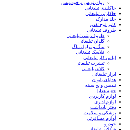
روان نویس و خودنویس
جاکلیدی تبلیغاتی
جاکارتی تبلیغاتی
جلد مدارک
کاور لوح تقدیر
ظروف تبلیغاتی
ظروف بتنی تبلیغاتی
گلدان تبلیغاتی
ماگ و تراول ماگ
فلاسک تبلیغاتی
لباس کار تبلیغاتی
تیشرت تبلیغاتی
کلاه تبلیغاتی
ابزار تبلیغاتی
هدایای بانوان
تندیس و بج سینه
جعبه هدایا
لوازم کاربردی
لوازم اداری
دفتر یادداشت
پزشکی و سلامت
لوازم مسافرتی
خودرو
شکلات تبلیغاتی