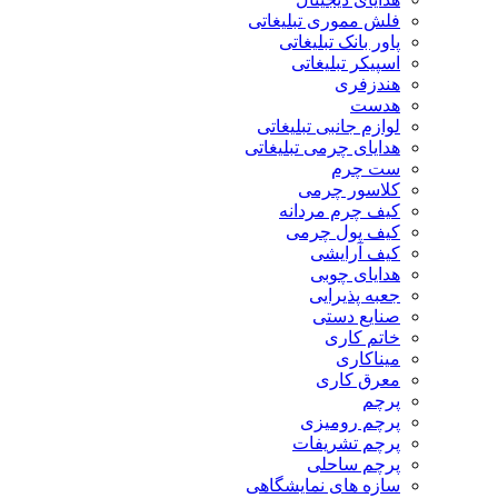
فلش مموری تبلیغاتی
پاور بانک تبلیغاتی
اسپیکر تبلیغاتی
هندزفری
هدست
لوازم جانبی تبلیغاتی
هدایای چرمی تبلیغاتی
ست چرم
کلاسور چرمی
کیف چرم مردانه
کیف پول چرمی
کیف آرایشی
هدایای چوبی
جعبه پذیرایی
صنایع دستی
خاتم کاری
میناکاری
معرق کاری
پرچم
پرچم رومیزی
پرچم تشریفات
پرچم ساحلی
سازه های نمایشگاهی