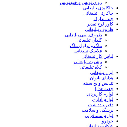
روان نویس و خودنویس
جاکلیدی تبلیغاتی
جاکارتی تبلیغاتی
جلد مدارک
کاور لوح تقدیر
ظروف تبلیغاتی
ظروف بتنی تبلیغاتی
گلدان تبلیغاتی
ماگ و تراول ماگ
فلاسک تبلیغاتی
لباس کار تبلیغاتی
تیشرت تبلیغاتی
کلاه تبلیغاتی
ابزار تبلیغاتی
هدایای بانوان
تندیس و بج سینه
جعبه هدایا
لوازم کاربردی
لوازم اداری
دفتر یادداشت
پزشکی و سلامت
لوازم مسافرتی
خودرو
شکلات تبلیغاتی