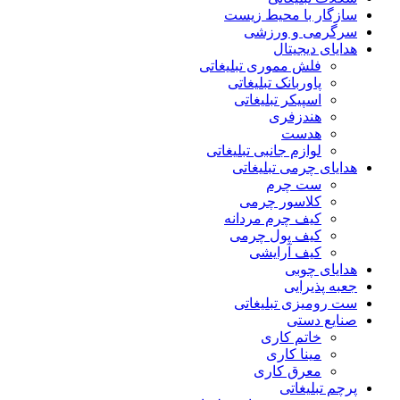
سازگار با محیط زیست
سرگرمی و ورزشی
هدایای دیجیتال
فلش مموری تبلیغاتی
پاوربانک تبلیغاتی
اسپیکر تبلیغاتی
هندزفری
هدست
لوازم جانبی تبلیغاتی
هدایای چرمی تبلیغاتی
ست چرم
کلاسور چرمی
کیف چرم مردانه
کیف پول چرمی
کیف آرایشی
هدایای چوبی
جعبه پذیرایی
ست رومیزی تبلیغاتی
صنایع دستی
خاتم کاری
مینا کاری
معرق کاری
پرچم تبلیغاتی