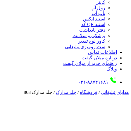
کانتر
رول آپ
پاپ آپ
استند ایکس
استند QR کد
دفتر یادداشت
پزشکی و سلامت
کاور لوح تقدیر
ست رومیزی تبلیغاتی
اطلاعات تماس
درباره میلان گیفت
راهنمای خرید از میلان گیفت
وبلاگ
۰۲۱-۸۸۷۴۱۶۸۱
هدایای تبلیغاتی
/
فروشگاه
/
جلد مدارک
/
جلد مدارک 868