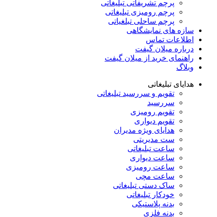
پرچم تشریفاتی تبلیغاتی
پرچم رومیزی تبلیغاتی
پرچم ساحلی تبلغیاتی
سازه های نمایشگاهی
اطلاعات تماس
درباره میلان گیفت
راهنمای خرید از میلان گیفت
وبلاگ
هدایای تبلیغاتی
تقویم و سررسید تبلیغاتی
سررسید
تقویم رومیزی
تقویم دیواری
هدایای ویژه مدیران
ست مدیریتی
ساعت تبلیغاتی
ساعت دیواری
ساعت رومیزی
ساعت مچی
ساک دستی تبلیغاتی
خودکار تبلیغاتی
بدنه پلاستیکی
بدنه فلزی