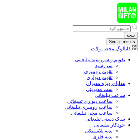
پرش
به
محتوا
Search
...
نتیجه
See all results
کاتالوگ محصــولات
تقویم و سررسید تبلیغاتی
سررسید
تقویم رومیزی
تقویم دیواری
هدایای ويژه مدیران
ست مدیریتی
ساعت تبلیغاتی
ساعت دیواری تبلیغاتی
ساعت رومیزی تبلیغاتی
ساعت مچی تبلیغاتی
ساک دستی تبلیغاتی
خودکار تبلیغاتی
بدنه پلاستیکی
بدنه فلزی