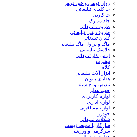
روان نویس و خود نویس
جا کلیدی تبلیغاتی
جا کارتی
جلد مدارک
ظروف تبلیغاتی
ظروف بتنی تبلیغاتی
گلدان تبلیغاتی
ماگ و تراول ماگ تبلیغاتی
فلاسک تبلیغاتی
لباس کار تبلیغاتی
تیشرت
کلاه
ابزار آلات تبلیغاتی
هدایای بانوان
تندیس و بج سینه
جعبه هدایا
لوازم کاربردی
لوازم اداری
لوازم مسافرتی
خودرو
شکلات تبلیغاتی
سازگار با محیط زیست
سرگرمی و ورزشی
هدایای دیجیتال