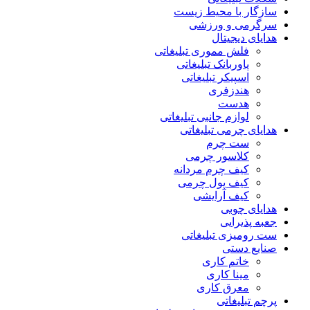
سازگار با محیط زیست
سرگرمی و ورزشی
هدایای دیجیتال
فلش مموری تبلیغاتی
پاوربانک تبلیغاتی
اسپیکر تبلیغاتی
هندزفری
هدست
لوازم جانبی تبلیغاتی
هدایای چرمی تبلیغاتی
ست چرم
کلاسور چرمی
کیف چرم مردانه
کیف پول چرمی
کیف آرایشی
هدایای چوبی
جعبه پذیرایی
ست رومیزی تبلیغاتی
صنایع دستی
خاتم کاری
مینا کاری
معرق کاری
پرچم تبلیغاتی