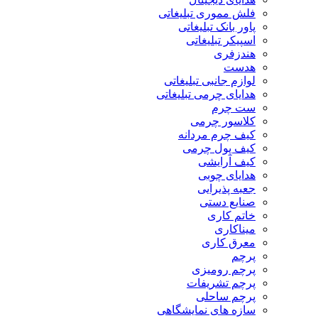
فلش مموری تبلیغاتی
پاور بانک تبلیغاتی
اسپیکر تبلیغاتی
هندزفری
هدست
لوازم جانبی تبلیغاتی
هدایای چرمی تبلیغاتی
ست چرم
کلاسور چرمی
کیف چرم مردانه
کیف پول چرمی
کیف آرایشی
هدایای چوبی
جعبه پذیرایی
صنایع دستی
خاتم کاری
میناکاری
معرق کاری
پرچم
پرچم رومیزی
پرچم تشریفات
پرچم ساحلی
سازه های نمایشگاهی