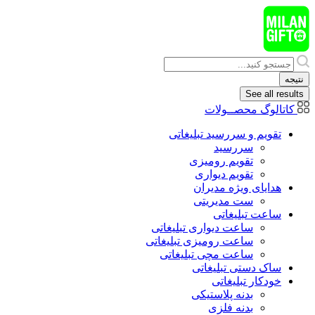
پرش
به
محتوا
Search
...
نتیجه
See all results
کاتالوگ محصــولات
تقویم و سررسید تبلیغاتی
سررسید
تقویم رومیزی
تقویم دیواری
هدایای ويژه مدیران
ست مدیریتی
ساعت تبلیغاتی
ساعت دیواری تبلیغاتی
ساعت رومیزی تبلیغاتی
ساعت مچی تبلیغاتی
ساک دستی تبلیغاتی
خودکار تبلیغاتی
بدنه پلاستیکی
بدنه فلزی