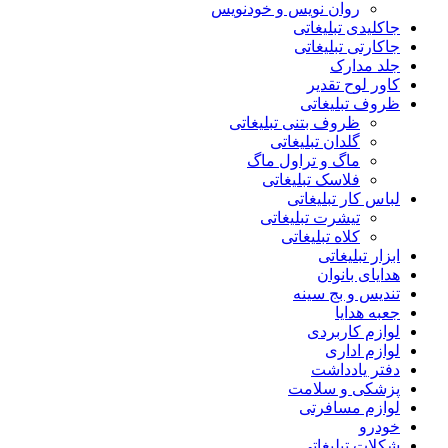
روان نویس و خودنویس
جاکلیدی تبلیغاتی
جاکارتی تبلیغاتی
جلد مدارک
کاور لوح تقدیر
ظروف تبلیغاتی
ظروف بتنی تبلیغاتی
گلدان تبلیغاتی
ماگ و تراول ماگ
فلاسک تبلیغاتی
لباس کار تبلیغاتی
تیشرت تبلیغاتی
کلاه تبلیغاتی
ابزار تبلیغاتی
هدایای بانوان
تندیس و بج سینه
جعبه هدایا
لوازم کاربردی
لوازم اداری
دفتر یادداشت
پزشکی و سلامت
لوازم مسافرتی
خودرو
شکلات تبلیغاتی