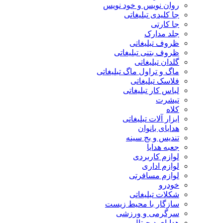
روان نویس و خود نویس
جا کلیدی تبلیغاتی
جا کارتی
جلد مدارک
ظروف تبلیغاتی
ظروف بتنی تبلیغاتی
گلدان تبلیغاتی
ماگ و تراول ماگ تبلیغاتی
فلاسک تبلیغاتی
لباس کار تبلیغاتی
تیشرت
کلاه
ابزار آلات تبلیغاتی
هدایای بانوان
تندیس و بج سینه
جعبه هدایا
لوازم کاربردی
لوازم اداری
لوازم مسافرتی
خودرو
شکلات تبلیغاتی
سازگار با محیط زیست
سرگرمی و ورزشی
هدایای دیجیتال