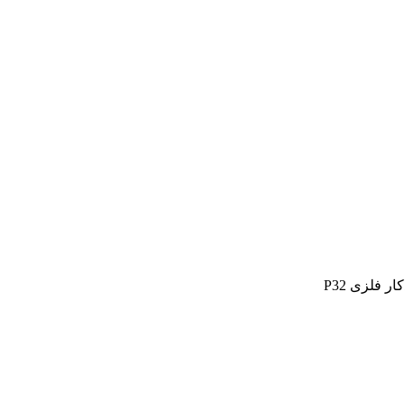
ر فلزی P32