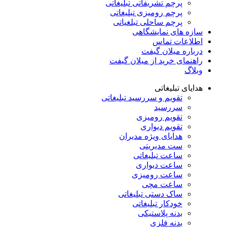
پرچم تشریفاتی تبلیغاتی
پرچم رومیزی تبلیغاتی
پرچم ساحلی تبلغیاتی
سازه های نمایشگاهی
اطلاعات تماس
درباره میلان گیفت
راهنمای خرید از میلان گیفت
وبلاگ
هدایای تبلیغاتی
تقویم و سررسید تبلیغاتی
سررسید
تقویم رومیزی
تقویم دیواری
هدایای ویژه مدیران
ست مدیریتی
ساعت تبلیغاتی
ساعت دیواری
ساعت رومیزی
ساعت مچی
ساک دستی تبلیغاتی
خودکار تبلیغاتی
بدنه پلاستیکی
بدنه فلزی