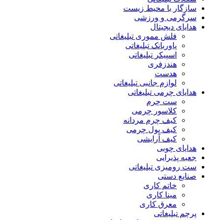
سازگار با محیط زیست
سرگرمی و ورزشی
هدایای دیجیتال
فلش مموری تبلیغاتی
پاوربانک تبلیغاتی
اسپیکر تبلیغاتی
هندزفری
هدست
لوازم جانبی تبلیغاتی
هدایای چرمی تبلیغاتی
ست چرم
کلاسور چرمی
کیف چرم مردانه
کیف پول چرمی
کیف آرایشی
هدایای چوبی
جعبه پذیرایی
ست رومیزی تبلیغاتی
صنایع دستی
خاتم کاری
مینا کاری
معرق کاری
پرچم تبلیغاتی