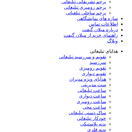
پرچم تشریفاتی تبلیغاتی
پرچم رومیزی تبلیغاتی
پرچم ساحلی تبلغیاتی
سازه های نمایشگاهی
اطلاعات تماس
درباره میلان گیفت
راهنمای خرید از میلان گیفت
وبلاگ
هدایای تبلیغاتی
تقویم و سررسید تبلیغاتی
سررسید
تقویم رومیزی
تقویم دیواری
هدایای ویژه مدیران
ست مدیریتی
ساعت تبلیغاتی
ساعت دیواری
ساعت رومیزی
ساعت مچی
ساک دستی تبلیغاتی
خودکار تبلیغاتی
بدنه پلاستیکی
بدنه فلزی