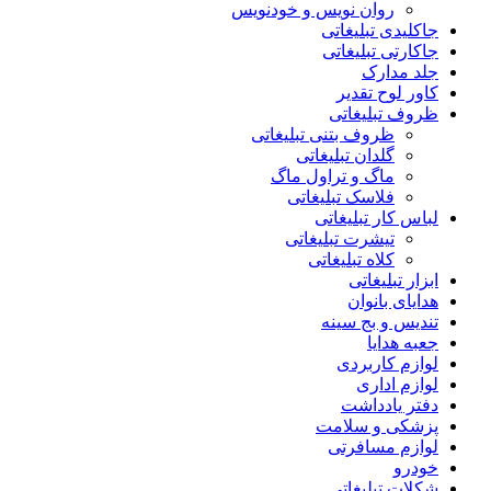
روان نویس و خودنویس
جاکلیدی تبلیغاتی
جاکارتی تبلیغاتی
جلد مدارک
کاور لوح تقدیر
ظروف تبلیغاتی
ظروف بتنی تبلیغاتی
گلدان تبلیغاتی
ماگ و تراول ماگ
فلاسک تبلیغاتی
لباس کار تبلیغاتی
تیشرت تبلیغاتی
کلاه تبلیغاتی
ابزار تبلیغاتی
هدایای بانوان
تندیس و بج سینه
جعبه هدایا
لوازم کاربردی
لوازم اداری
دفتر یادداشت
پزشکی و سلامت
لوازم مسافرتی
خودرو
شکلات تبلیغاتی