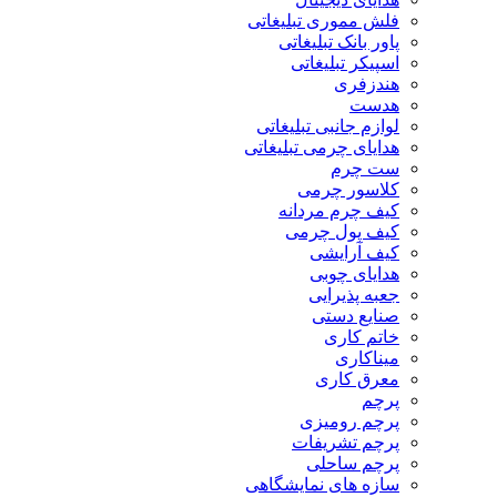
فلش مموری تبلیغاتی
پاور بانک تبلیغاتی
اسپیکر تبلیغاتی
هندزفری
هدست
لوازم جانبی تبلیغاتی
هدایای چرمی تبلیغاتی
ست چرم
کلاسور چرمی
کیف چرم مردانه
کیف پول چرمی
کیف آرایشی
هدایای چوبی
جعبه پذیرایی
صنایع دستی
خاتم کاری
میناکاری
معرق کاری
پرچم
پرچم رومیزی
پرچم تشریفات
پرچم ساحلی
سازه های نمایشگاهی