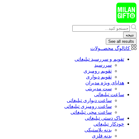
پرش
به
محتوا
Search
...
نتیجه
See all results
کاتالوگ محصــولات
تقویم و سررسید تبلیغاتی
سررسید
تقویم رومیزی
تقویم دیواری
هدایای ويژه مدیران
ست مدیریتی
ساعت تبلیغاتی
ساعت دیواری تبلیغاتی
ساعت رومیزی تبلیغاتی
ساعت مچی تبلیغاتی
ساک دستی تبلیغاتی
خودکار تبلیغاتی
بدنه پلاستیکی
بدنه فلزی