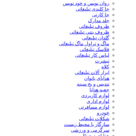
روان نویس و خود نویس
جا کلیدی تبلیغاتی
جا کارتی
جلد مدارک
ظروف تبلیغاتی
ظروف بتنی تبلیغاتی
گلدان تبلیغاتی
ماگ و تراول ماگ تبلیغاتی
فلاسک تبلیغاتی
لباس کار تبلیغاتی
تیشرت
کلاه
ابزار آلات تبلیغاتی
هدایای بانوان
تندیس و بج سینه
جعبه هدایا
لوازم کاربردی
لوازم اداری
لوازم مسافرتی
خودرو
شکلات تبلیغاتی
سازگار با محیط زیست
سرگرمی و ورزشی
هدایای دیجیتال