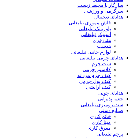
سازگار با محیط زیست
سرگرمی و ورزشی
هدایای دیجیتال
فلش مموری تبلیغاتی
پاوربانک تبلیغاتی
اسپیکر تبلیغاتی
هندزفری
هدست
لوازم جانبی تبلیغاتی
هدایای چرمی تبلیغاتی
ست چرم
کلاسور چرمی
کیف چرم مردانه
کیف پول چرمی
کیف آرایشی
هدایای چوبی
جعبه پذیرایی
ست رومیزی تبلیغاتی
صنایع دستی
خاتم کاری
مینا کاری
معرق کاری
پرچم تبلیغاتی