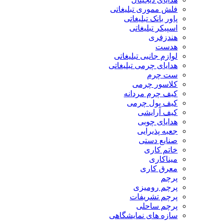
فلش مموری تبلیغاتی
پاور بانک تبلیغاتی
اسپیکر تبلیغاتی
هندزفری
هدست
لوازم جانبی تبلیغاتی
هدایای چرمی تبلیغاتی
ست چرم
کلاسور چرمی
کیف چرم مردانه
کیف پول چرمی
کیف آرایشی
هدایای چوبی
جعبه پذیرایی
صنایع دستی
خاتم کاری
میناکاری
معرق کاری
پرچم
پرچم رومیزی
پرچم تشریفات
پرچم ساحلی
سازه های نمایشگاهی