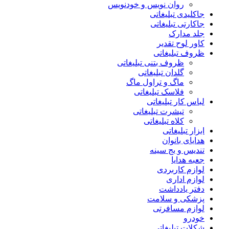
روان نویس و خودنویس
جاکلیدی تبلیغاتی
جاکارتی تبلیغاتی
جلد مدارک
کاور لوح تقدیر
ظروف تبلیغاتی
ظروف بتنی تبلیغاتی
گلدان تبلیغاتی
ماگ و تراول ماگ
فلاسک تبلیغاتی
لباس کار تبلیغاتی
تیشرت تبلیغاتی
کلاه تبلیغاتی
ابزار تبلیغاتی
هدایای بانوان
تندیس و بج سینه
جعبه هدایا
لوازم کاربردی
لوازم اداری
دفتر یادداشت
پزشکی و سلامت
لوازم مسافرتی
خودرو
شکلات تبلیغاتی