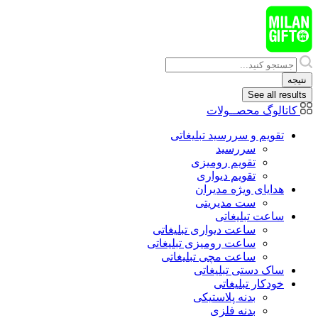
پرش
به
محتوا
Search
...
نتیجه
See all results
کاتالوگ محصــولات
تقویم و سررسید تبلیغاتی
سررسید
تقویم رومیزی
تقویم دیواری
هدایای ويژه مدیران
ست مدیریتی
ساعت تبلیغاتی
ساعت دیواری تبلیغاتی
ساعت رومیزی تبلیغاتی
ساعت مچی تبلیغاتی
ساک دستی تبلیغاتی
خودکار تبلیغاتی
بدنه پلاستیکی
بدنه فلزی