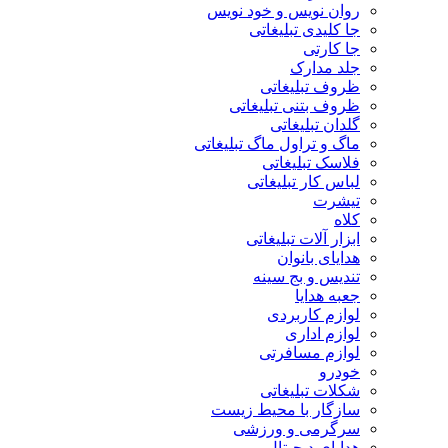
روان نویس و خود نویس
جا کلیدی تبلیغاتی
جا کارتی
جلد مدارک
ظروف تبلیغاتی
ظروف بتنی تبلیغاتی
گلدان تبلیغاتی
ماگ و تراول ماگ تبلیغاتی
فلاسک تبلیغاتی
لباس کار تبلیغاتی
تیشرت
کلاه
ابزار آلات تبلیغاتی
هدایای بانوان
تندیس و بج سینه
جعبه هدایا
لوازم کاربردی
لوازم اداری
لوازم مسافرتی
خودرو
شکلات تبلیغاتی
سازگار با محیط زیست
سرگرمی و ورزشی
هدایای دیجیتال