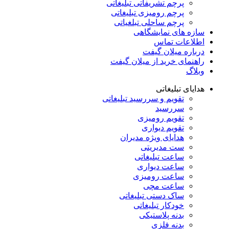
پرچم تشریفاتی تبلیغاتی
پرچم رومیزی تبلیغاتی
پرچم ساحلی تبلغیاتی
سازه های نمایشگاهی
اطلاعات تماس
درباره میلان گیفت
راهنمای خرید از میلان گیفت
وبلاگ
هدایای تبلیغاتی
تقویم و سررسید تبلیغاتی
سررسید
تقویم رومیزی
تقویم دیواری
هدایای ویژه مدیران
ست مدیریتی
ساعت تبلیغاتی
ساعت دیواری
ساعت رومیزی
ساعت مچی
ساک دستی تبلیغاتی
خودکار تبلیغاتی
بدنه پلاستیکی
بدنه فلزی