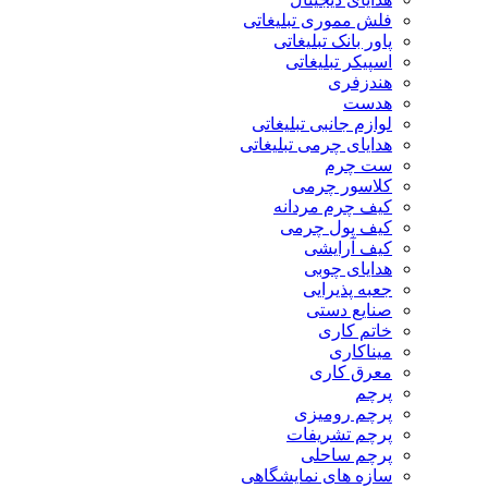
فلش مموری تبلیغاتی
پاور بانک تبلیغاتی
اسپیکر تبلیغاتی
هندزفری
هدست
لوازم جانبی تبلیغاتی
هدایای چرمی تبلیغاتی
ست چرم
کلاسور چرمی
کیف چرم مردانه
کیف پول چرمی
کیف آرایشی
هدایای چوبی
جعبه پذیرایی
صنایع دستی
خاتم کاری
میناکاری
معرق کاری
پرچم
پرچم رومیزی
پرچم تشریفات
پرچم ساحلی
سازه های نمایشگاهی