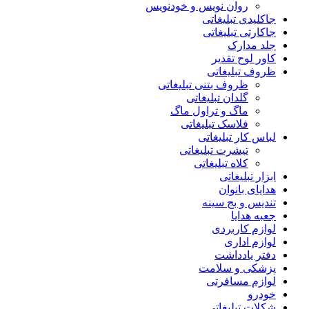
روان نویس و خودنویس
جاکلیدی تبلیغاتی
جاکارتی تبلیغاتی
جلد مدارک
کاور لوح تقدیر
ظروف تبلیغاتی
ظروف بتنی تبلیغاتی
گلدان تبلیغاتی
ماگ و تراول ماگ
فلاسک تبلیغاتی
لباس کار تبلیغاتی
تیشرت تبلیغاتی
کلاه تبلیغاتی
ابزار تبلیغاتی
هدایای بانوان
تندیس و بج سینه
جعبه هدایا
لوازم کاربردی
لوازم اداری
دفتر یادداشت
پزشکی و سلامت
لوازم مسافرتی
خودرو
شکلات تبلیغاتی