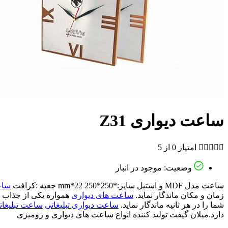
ساعت دیواری Z31





امتیاز 0 از 5
وضعیت: موجود در انبار
ساعت مدل MDF و استیل سایز:*250*mm*22 250 جعبه :کرافت
ساع
زمان و مکان ماندگار نماید.
ساعت های دیواری
همواره یکی از جذاب 
شما را در هر ثانیه ماندگار نماید.
ساعت دیواری تبلیغاتی
ساعت تبلیغات
دارد.میلان گیفت تولید کننده انواع ساعت های دیواری و رومیزی