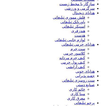
سازگار با محیط زیست
سرگرمی و ورزشی
هدایای دیجیتال
فلش مموری تبلیغاتی
پاوربانک تبلیغاتی
اسپیکر تبلیغاتی
هندزفری
هدست
لوازم جانبی تبلیغاتی
هدایای چرمی تبلیغاتی
ست چرم
کلاسور چرمی
کیف چرم مردانه
کیف پول چرمی
کیف آرایشی
هدایای چوبی
جعبه پذیرایی
ست رومیزی تبلیغاتی
صنایع دستی
خاتم کاری
مینا کاری
معرق کاری
پرچم تبلیغاتی