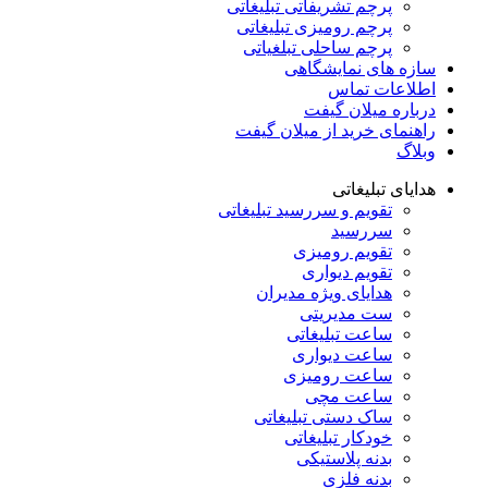
پرچم تشریفاتی تبلیغاتی
پرچم رومیزی تبلیغاتی
پرچم ساحلی تبلغیاتی
سازه های نمایشگاهی
اطلاعات تماس
درباره میلان گیفت
راهنمای خرید از میلان گیفت
وبلاگ
هدایای تبلیغاتی
تقویم و سررسید تبلیغاتی
سررسید
تقویم رومیزی
تقویم دیواری
هدایای ویژه مدیران
ست مدیریتی
ساعت تبلیغاتی
ساعت دیواری
ساعت رومیزی
ساعت مچی
ساک دستی تبلیغاتی
خودکار تبلیغاتی
بدنه پلاستیکی
بدنه فلزی