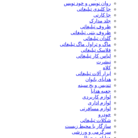
روان نویس و خود نویس
جا کلیدی تبلیغاتی
جا کارتی
جلد مدارک
ظروف تبلیغاتی
ظروف بتنی تبلیغاتی
گلدان تبلیغاتی
ماگ و تراول ماگ تبلیغاتی
فلاسک تبلیغاتی
لباس کار تبلیغاتی
تیشرت
کلاه
ابزار آلات تبلیغاتی
هدایای بانوان
تندیس و بج سینه
جعبه هدایا
لوازم کاربردی
لوازم اداری
لوازم مسافرتی
خودرو
شکلات تبلیغاتی
سازگار با محیط زیست
سرگرمی و ورزشی
هدایای دیجیتال