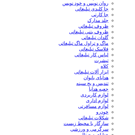
روان نویس و خود نویس
جا کلیدی تبلیغاتی
جا کارتی
جلد مدارک
ظروف تبلیغاتی
ظروف بتنی تبلیغاتی
گلدان تبلیغاتی
ماگ و تراول ماگ تبلیغاتی
فلاسک تبلیغاتی
لباس کار تبلیغاتی
تیشرت
کلاه
ابزار آلات تبلیغاتی
هدایای بانوان
تندیس و بج سینه
جعبه هدایا
لوازم کاربردی
لوازم اداری
لوازم مسافرتی
خودرو
شکلات تبلیغاتی
سازگار با محیط زیست
سرگرمی و ورزشی
هدایای دیجیتال