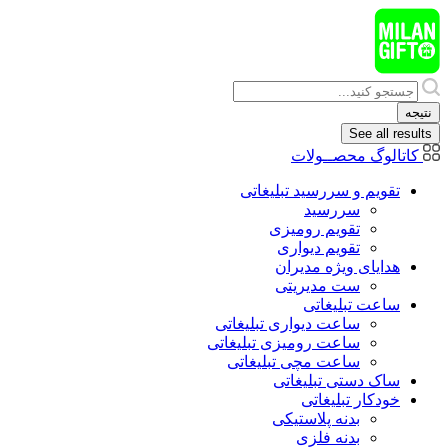
پرش
به
محتوا
Search
...
نتیجه
See all results
کاتالوگ محصــولات
تقویم و سررسید تبلیغاتی
سررسید
تقویم رومیزی
تقویم دیواری
هدایای ويژه مدیران
ست مدیریتی
ساعت تبلیغاتی
ساعت دیواری تبلیغاتی
ساعت رومیزی تبلیغاتی
ساعت مچی تبلیغاتی
ساک دستی تبلیغاتی
خودکار تبلیغاتی
بدنه پلاستیکی
بدنه فلزی