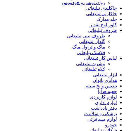
روان نویس و خودنویس
جاکلیدی تبلیغاتی
جاکارتی تبلیغاتی
جلد مدارک
کاور لوح تقدیر
ظروف تبلیغاتی
ظروف بتنی تبلیغاتی
گلدان تبلیغاتی
ماگ و تراول ماگ
فلاسک تبلیغاتی
لباس کار تبلیغاتی
تیشرت تبلیغاتی
کلاه تبلیغاتی
ابزار تبلیغاتی
هدایای بانوان
تندیس و بج سینه
جعبه هدایا
لوازم کاربردی
لوازم اداری
دفتر یادداشت
پزشکی و سلامت
لوازم مسافرتی
خودرو
شکلات تبلیغاتی