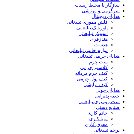
سازگار با محیط زیست
سرگرمی و ورزشی
هدایای دیجیتال
فلش مموری تبلیغاتی
پاوربانک تبلیغاتی
اسپیکر تبلیغاتی
هندزفری
هدست
لوازم جانبی تبلیغاتی
هدایای چرمی تبلیغاتی
ست چرم
کلاسور چرمی
کیف چرم مردانه
کیف پول چرمی
کیف آرایشی
هدایای چوبی
جعبه پذیرایی
ست رومیزی تبلیغاتی
صنایع دستی
خاتم کاری
مینا کاری
معرق کاری
پرچم تبلیغاتی