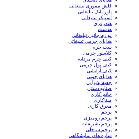
فلش مموری تبلیغاتی
پاور بانک تبلیغاتی
اسپیکر تبلیغاتی
هندزفری
هدست
لوازم جانبی تبلیغاتی
هدایای چرمی تبلیغاتی
ست چرم
کلاسور چرمی
کیف چرم مردانه
کیف پول چرمی
کیف آرایشی
هدایای چوبی
جعبه پذیرایی
صنایع دستی
خاتم کاری
میناکاری
معرق کاری
پرچم
پرچم رومیزی
پرچم تشریفات
پرچم ساحلی
سازه های نمایشگاهی