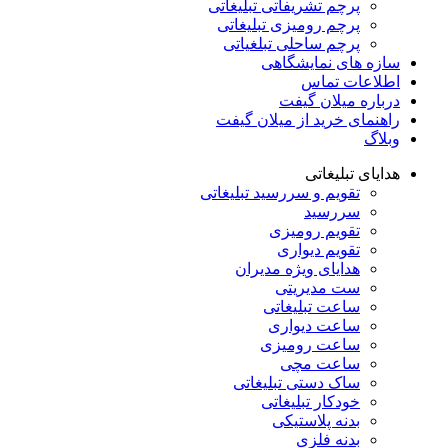
پرچم تشریفاتی تبلیغاتی
پرچم رومیزی تبلیغاتی
پرچم ساحلی تبلغیاتی
سازه های نمایشگاهی
اطلاعات تماس
درباره میلان گیفت
راهنمای خرید از میلان گیفت
وبلاگ
هدایای تبلیغاتی
تقویم و سررسید تبلیغاتی
سررسید
تقویم رومیزی
تقویم دیواری
هدایای ویژه مدیران
ست مدیریتی
ساعت تبلیغاتی
ساعت دیواری
ساعت رومیزی
ساعت مچی
ساک دستی تبلیغاتی
خودکار تبلیغاتی
بدنه پلاستیکی
بدنه فلزی