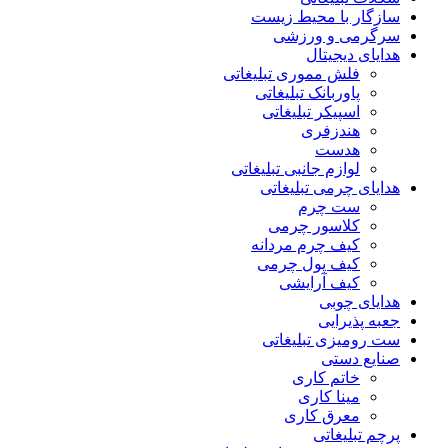
سازگار با محیط زیست
سرگرمی و ورزشی
هدایای دیجیتال
فلش مموری تبلیغاتی
پاوربانک تبلیغاتی
اسپیکر تبلیغاتی
هندزفری
هدست
لوازم جانبی تبلیغاتی
هدایای چرمی تبلیغاتی
ست چرم
کلاسور چرمی
کیف چرم مردانه
کیف پول چرمی
کیف آرایشی
هدایای چوبی
جعبه پذیرایی
ست رومیزی تبلیغاتی
صنایع دستی
خاتم کاری
مینا کاری
معرق کاری
پرچم تبلیغاتی