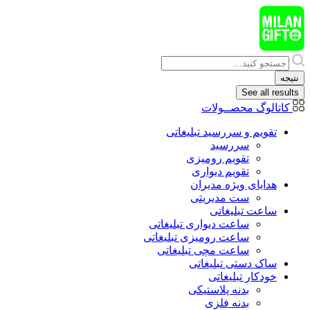
پرش
به
محتوا
Search
...
نتیجه
See all results
کاتالوگ محصــولات
تقویم و سررسید تبلیغاتی
سررسید
تقویم رومیزی
تقویم دیواری
هدایای ويژه مدیران
ست مدیریتی
ساعت تبلیغاتی
ساعت دیواری تبلیغاتی
ساعت رومیزی تبلیغاتی
ساعت مچی تبلیغاتی
ساک دستی تبلیغاتی
خودکار تبلیغاتی
بدنه پلاستیکی
بدنه فلزی