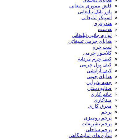
فلش مموری تبلیغاتی
پاور بانک تبلیغاتی
اسپیکر تبلیغاتی
هندزفری
هدست
لوازم جانبی تبلیغاتی
هدایای چرمی تبلیغاتی
ست چرم
کلاسور چرمی
کیف چرم مردانه
کیف پول چرمی
کیف آرایشی
هدایای چوبی
جعبه پذیرایی
صنایع دستی
خاتم کاری
میناکاری
معرق کاری
پرچم
پرچم رومیزی
پرچم تشریفات
پرچم ساحلی
سازه های نمایشگاهی