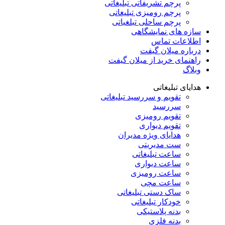
پرچم تشریفاتی تبلیغاتی
پرچم رومیزی تبلیغاتی
پرچم ساحلی تبلغیاتی
سازه های نمایشگاهی
اطلاعات تماس
درباره میلان گیفت
راهنمای خرید از میلان گیفت
وبلاگ
هدایای تبلیغاتی
تقویم و سررسید تبلیغاتی
سررسید
تقویم رومیزی
تقویم دیواری
هدایای ویژه مدیران
ست مدیریتی
ساعت تبلیغاتی
ساعت دیواری
ساعت رومیزی
ساعت مچی
ساک دستی تبلیغاتی
خودکار تبلیغاتی
بدنه پلاستیکی
بدنه فلزی