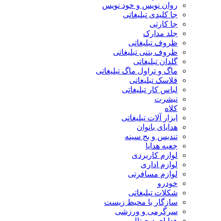
روان نویس و خود نویس
جا کلیدی تبلیغاتی
جا کارتی
جلد مدارک
ظروف تبلیغاتی
ظروف بتنی تبلیغاتی
گلدان تبلیغاتی
ماگ و تراول ماگ تبلیغاتی
فلاسک تبلیغاتی
لباس کار تبلیغاتی
تیشرت
کلاه
ابزار آلات تبلیغاتی
هدایای بانوان
تندیس و بج سینه
جعبه هدایا
لوازم کاربردی
لوازم اداری
لوازم مسافرتی
خودرو
شکلات تبلیغاتی
سازگار با محیط زیست
سرگرمی و ورزشی
هدایای دیجیتال