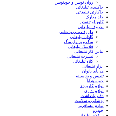
روان نویس و خودنویس
جاکلیدی تبلیغاتی
جاکارتی تبلیغاتی
جلد مدارک
کاور لوح تقدیر
ظروف تبلیغاتی
ظروف بتنی تبلیغاتی
گلدان تبلیغاتی
ماگ و تراول ماگ
فلاسک تبلیغاتی
لباس کار تبلیغاتی
تیشرت تبلیغاتی
کلاه تبلیغاتی
ابزار تبلیغاتی
هدایای بانوان
تندیس و بج سینه
جعبه هدایا
لوازم کاربردی
لوازم اداری
دفتر یادداشت
پزشکی و سلامت
لوازم مسافرتی
خودرو
شکلات تبلیغاتی