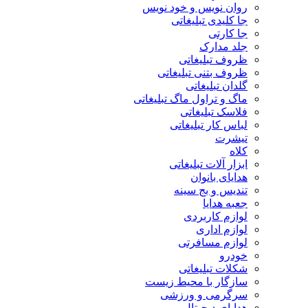
روان نویس و خود نویس
جا کلیدی تبلیغاتی
جا کارتی
جلد مدارک
ظروف تبلیغاتی
ظروف بتنی تبلیغاتی
گلدان تبلیغاتی
ماگ و تراول ماگ تبلیغاتی
فلاسک تبلیغاتی
لباس کار تبلیغاتی
تیشرت
کلاه
ابزار آلات تبلیغاتی
هدایای بانوان
تندیس و بج سینه
جعبه هدایا
لوازم کاربردی
لوازم اداری
لوازم مسافرتی
خودرو
شکلات تبلیغاتی
سازگار با محیط زیست
سرگرمی و ورزشی
هدایای دیجیتال