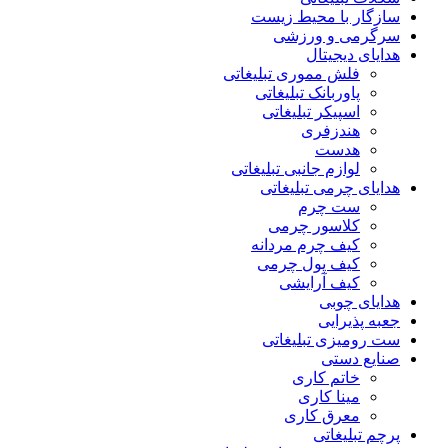
سازگار با محیط زیست
سرگرمی و ورزشی
هدایای دیجیتال
فلش مموری تبلیغاتی
پاوربانک تبلیغاتی
اسپیکر تبلیغاتی
هندزفری
هدست
لوازم جانبی تبلیغاتی
هدایای چرمی تبلیغاتی
ست چرم
کلاسور چرمی
کیف چرم مردانه
کیف پول چرمی
کیف آرایشی
هدایای چوبی
جعبه پذیرایی
ست رومیزی تبلیغاتی
صنایع دستی
خاتم کاری
مینا کاری
معرق کاری
پرچم تبلیغاتی