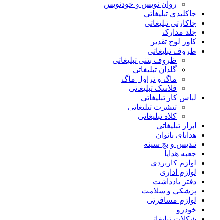
روان نویس و خودنویس
جاکلیدی تبلیغاتی
جاکارتی تبلیغاتی
جلد مدارک
کاور لوح تقدیر
ظروف تبلیغاتی
ظروف بتنی تبلیغاتی
گلدان تبلیغاتی
ماگ و تراول ماگ
فلاسک تبلیغاتی
لباس کار تبلیغاتی
تیشرت تبلیغاتی
کلاه تبلیغاتی
ابزار تبلیغاتی
هدایای بانوان
تندیس و بج سینه
جعبه هدایا
لوازم کاربردی
لوازم اداری
دفتر یادداشت
پزشکی و سلامت
لوازم مسافرتی
خودرو
شکلات تبلیغاتی