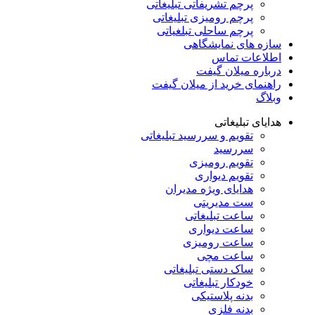
پرچم تشریفاتی تبلیغاتی
پرچم رومیزی تبلیغاتی
پرچم ساحلی تبلغیاتی
سازه های نمایشگاهی
اطلاعات تماس
درباره میلان گیفت
راهنمای خرید از میلان گیفت
وبلاگ
هدایای تبلیغاتی
تقویم و سررسید تبلیغاتی
سررسید
تقویم رومیزی
تقویم دیواری
هدایای ویژه مدیران
ست مدیریتی
ساعت تبلیغاتی
ساعت دیواری
ساعت رومیزی
ساعت مچی
ساک دستی تبلیغاتی
خودکار تبلیغاتی
بدنه پلاستیکی
بدنه فلزی