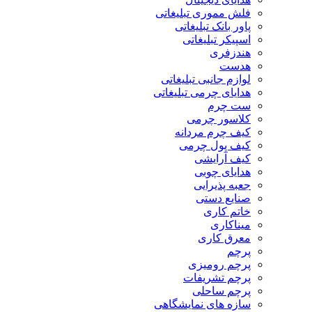
فلش مموری تبلیغاتی
پاور بانک تبلیغاتی
اسپیکر تبلیغاتی
هندزفری
هدست
لوازم جانبی تبلیغاتی
هدایای چرمی تبلیغاتی
ست چرم
کلاسور چرمی
کیف چرم مردانه
کیف پول چرمی
کیف آرایشی
هدایای چوبی
جعبه پذیرایی
صنایع دستی
خاتم کاری
میناکاری
معرق کاری
پرچم
پرچم رومیزی
پرچم تشریفات
پرچم ساحلی
سازه های نمایشگاهی