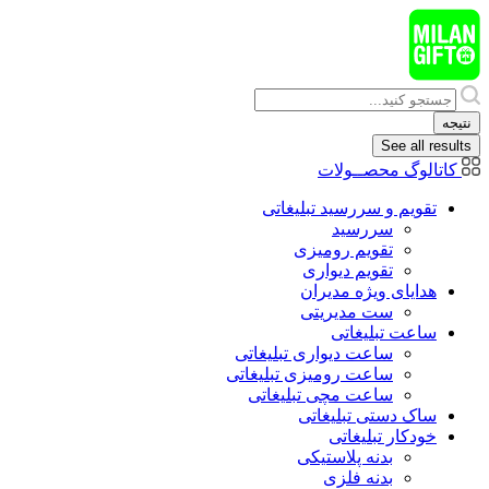
پرش
به
محتوا
Search
...
نتیجه
See all results
کاتالوگ محصــولات
تقویم و سررسید تبلیغاتی
سررسید
تقویم رومیزی
تقویم دیواری
هدایای ويژه مدیران
ست مدیریتی
ساعت تبلیغاتی
ساعت دیواری تبلیغاتی
ساعت رومیزی تبلیغاتی
ساعت مچی تبلیغاتی
ساک دستی تبلیغاتی
خودکار تبلیغاتی
بدنه پلاستیکی
بدنه فلزی