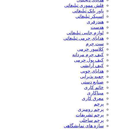
فلش مموری تبلیغاتی
پاور بانک تبلیغاتی
اسپیکر تبلیغاتی
هندزفری
هدست
لوازم جانبی تبلیغاتی
هدایای چرمی تبلیغاتی
ست چرم
کلاسور چرمی
کیف چرم مردانه
کیف پول چرمی
کیف آرایشی
هدایای چوبی
جعبه پذیرایی
صنایع دستی
خاتم کاری
میناکاری
معرق کاری
پرچم
پرچم رومیزی
پرچم تشریفات
پرچم ساحلی
سازه های نمایشگاهی