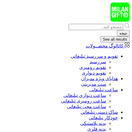
پرش
به
محتوا
Search
...
نتیجه
See all results
کاتالوگ محصــولات
تقویم و سررسید تبلیغاتی
سررسید
تقویم رومیزی
تقویم دیواری
هدایای ويژه مدیران
ست مدیریتی
ساعت تبلیغاتی
ساعت دیواری تبلیغاتی
ساعت رومیزی تبلیغاتی
ساعت مچی تبلیغاتی
ساک دستی تبلیغاتی
خودکار تبلیغاتی
بدنه پلاستیکی
بدنه فلزی