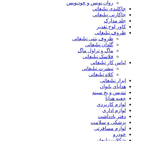
روان نویس و خودنویس
جاکلیدی تبلیغاتی
جاکارتی تبلیغاتی
جلد مدارک
کاور لوح تقدیر
ظروف تبلیغاتی
ظروف بتنی تبلیغاتی
گلدان تبلیغاتی
ماگ و تراول ماگ
فلاسک تبلیغاتی
لباس کار تبلیغاتی
تیشرت تبلیغاتی
کلاه تبلیغاتی
ابزار تبلیغاتی
هدایای بانوان
تندیس و بج سینه
جعبه هدایا
لوازم کاربردی
لوازم اداری
دفتر یادداشت
پزشکی و سلامت
لوازم مسافرتی
خودرو
شکلات تبلیغاتی