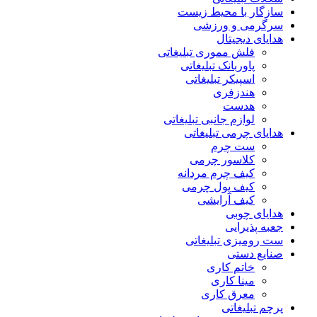
سازگار با محیط زیست
سرگرمی و ورزشی
هدایای دیجیتال
فلش مموری تبلیغاتی
پاوربانک تبلیغاتی
اسپیکر تبلیغاتی
هندزفری
هدست
لوازم جانبی تبلیغاتی
هدایای چرمی تبلیغاتی
ست چرم
کلاسور چرمی
کیف چرم مردانه
کیف پول چرمی
کیف آرایشی
هدایای چوبی
جعبه پذیرایی
ست رومیزی تبلیغاتی
صنایع دستی
خاتم کاری
مینا کاری
معرق کاری
پرچم تبلیغاتی