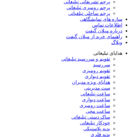
پرچم تشریفاتی تبلیغاتی
پرچم رومیزی تبلیغاتی
پرچم ساحلی تبلغیاتی
سازه های نمایشگاهی
اطلاعات تماس
درباره میلان گیفت
راهنمای خرید از میلان گیفت
وبلاگ
هدایای تبلیغاتی
تقویم و سررسید تبلیغاتی
سررسید
تقویم رومیزی
تقویم دیواری
هدایای ویژه مدیران
ست مدیریتی
ساعت تبلیغاتی
ساعت دیواری
ساعت رومیزی
ساعت مچی
ساک دستی تبلیغاتی
خودکار تبلیغاتی
بدنه پلاستیکی
بدنه فلزی