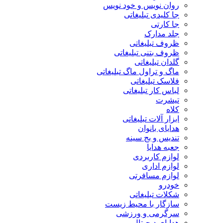
روان نویس و خود نویس
جا کلیدی تبلیغاتی
جا کارتی
جلد مدارک
ظروف تبلیغاتی
ظروف بتنی تبلیغاتی
گلدان تبلیغاتی
ماگ و تراول ماگ تبلیغاتی
فلاسک تبلیغاتی
لباس کار تبلیغاتی
تیشرت
کلاه
ابزار آلات تبلیغاتی
هدایای بانوان
تندیس و بج سینه
جعبه هدایا
لوازم کاربردی
لوازم اداری
لوازم مسافرتی
خودرو
شکلات تبلیغاتی
سازگار با محیط زیست
سرگرمی و ورزشی
هدایای دیجیتال