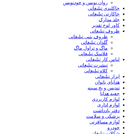
روان نویس و خودنویس
جاکلیدی تبلیغاتی
جاکارتی تبلیغاتی
جلد مدارک
کاور لوح تقدیر
ظروف تبلیغاتی
ظروف بتنی تبلیغاتی
گلدان تبلیغاتی
ماگ و تراول ماگ
فلاسک تبلیغاتی
لباس کار تبلیغاتی
تیشرت تبلیغاتی
کلاه تبلیغاتی
ابزار تبلیغاتی
هدایای بانوان
تندیس و بج سینه
جعبه هدایا
لوازم کاربردی
لوازم اداری
دفتر یادداشت
پزشکی و سلامت
لوازم مسافرتی
خودرو
شکلات تبلیغاتی