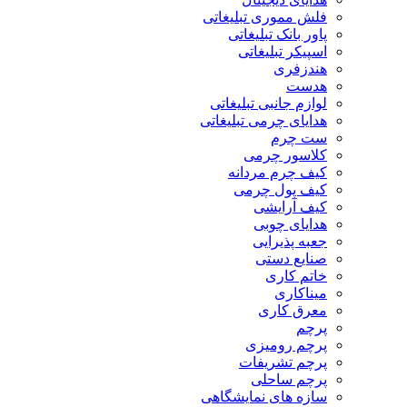
فلش مموری تبلیغاتی
پاور بانک تبلیغاتی
اسپیکر تبلیغاتی
هندزفری
هدست
لوازم جانبی تبلیغاتی
هدایای چرمی تبلیغاتی
ست چرم
کلاسور چرمی
کیف چرم مردانه
کیف پول چرمی
کیف آرایشی
هدایای چوبی
جعبه پذیرایی
صنایع دستی
خاتم کاری
میناکاری
معرق کاری
پرچم
پرچم رومیزی
پرچم تشریفات
پرچم ساحلی
سازه های نمایشگاهی