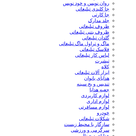
روان نویس و خود نویس
جا کلیدی تبلیغاتی
جا کارتی
جلد مدارک
ظروف تبلیغاتی
ظروف بتنی تبلیغاتی
گلدان تبلیغاتی
ماگ و تراول ماگ تبلیغاتی
فلاسک تبلیغاتی
لباس کار تبلیغاتی
تیشرت
کلاه
ابزار آلات تبلیغاتی
هدایای بانوان
تندیس و بج سینه
جعبه هدایا
لوازم کاربردی
لوازم اداری
لوازم مسافرتی
خودرو
شکلات تبلیغاتی
سازگار با محیط زیست
سرگرمی و ورزشی
هدایای دیجیتال