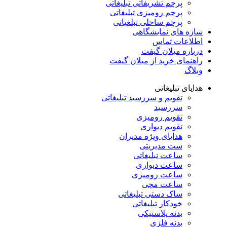
پرچم تشریفاتی تبلیغاتی
پرچم رومیزی تبلیغاتی
پرچم ساحلی تبلغیاتی
سازه های نمایشگاهی
اطلاعات تماس
درباره میلان گیفت
راهنمای خرید از میلان گیفت
وبلاگ
هدایای تبلیغاتی
تقویم و سررسید تبلیغاتی
سررسید
تقویم رومیزی
تقویم دیواری
هدایای ویژه مدیران
ست مدیریتی
ساعت تبلیغاتی
ساعت دیواری
ساعت رومیزی
ساعت مچی
ساک دستی تبلیغاتی
خودکار تبلیغاتی
بدنه پلاستیکی
بدنه فلزی