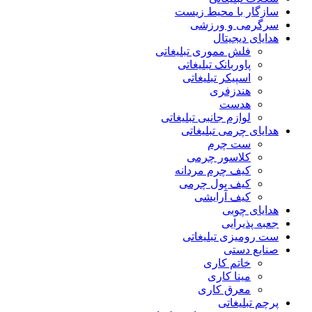
سازگار با محیط زیست
سرگرمی و ورزشی
هدایای دیجیتال
فلش مموری تبلیغاتی
پاوربانک تبلیغاتی
اسپیکر تبلیغاتی
هندزفری
هدست
لوازم جانبی تبلیغاتی
هدایای چرمی تبلیغاتی
ست چرم
کلاسور چرمی
کیف چرم مردانه
کیف پول چرمی
کیف آرایشی
هدایای چوبی
جعبه پذیرایی
ست رومیزی تبلیغاتی
صنایع دستی
خاتم کاری
مینا کاری
معرق کاری
پرچم تبلیغاتی