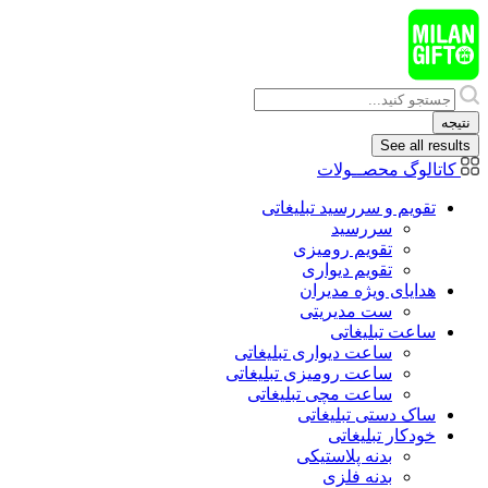
پرش
به
محتوا
Search
...
نتیجه
See all results
کاتالوگ محصــولات
تقویم و سررسید تبلیغاتی
سررسید
تقویم رومیزی
تقویم دیواری
هدایای ويژه مدیران
ست مدیریتی
ساعت تبلیغاتی
ساعت دیواری تبلیغاتی
ساعت رومیزی تبلیغاتی
ساعت مچی تبلیغاتی
ساک دستی تبلیغاتی
خودکار تبلیغاتی
بدنه پلاستیکی
بدنه فلزی