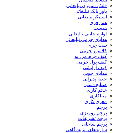
فلش مموری تبلیغاتی
پاور بانک تبلیغاتی
اسپیکر تبلیغاتی
هندزفری
هدست
لوازم جانبی تبلیغاتی
هدایای چرمی تبلیغاتی
ست چرم
کلاسور چرمی
کیف چرم مردانه
کیف پول چرمی
کیف آرایشی
هدایای چوبی
جعبه پذیرایی
صنایع دستی
خاتم کاری
میناکاری
معرق کاری
پرچم
پرچم رومیزی
پرچم تشریفات
پرچم ساحلی
سازه های نمایشگاهی