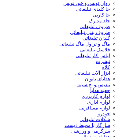
روان نویس و خود نویس
جا کلیدی تبلیغاتی
جا کارتی
جلد مدارک
ظروف تبلیغاتی
ظروف بتنی تبلیغاتی
گلدان تبلیغاتی
ماگ و تراول ماگ تبلیغاتی
فلاسک تبلیغاتی
لباس کار تبلیغاتی
تیشرت
کلاه
ابزار آلات تبلیغاتی
هدایای بانوان
تندیس و بج سینه
جعبه هدایا
لوازم کاربردی
لوازم اداری
لوازم مسافرتی
خودرو
شکلات تبلیغاتی
سازگار با محیط زیست
سرگرمی و ورزشی
هدایای دیجیتال