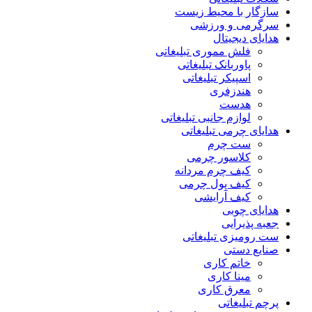
سازگار با محیط زیست
سرگرمی و ورزشی
هدایای دیجیتال
فلش مموری تبلیغاتی
پاوربانک تبلیغاتی
اسپیکر تبلیغاتی
هندزفری
هدست
لوازم جانبی تبلیغاتی
هدایای چرمی تبلیغاتی
ست چرم
کلاسور چرمی
کیف چرم مردانه
کیف پول چرمی
کیف آرایشی
هدایای چوبی
جعبه پذیرایی
ست رومیزی تبلیغاتی
صنایع دستی
خاتم کاری
مینا کاری
معرق کاری
پرچم تبلیغاتی