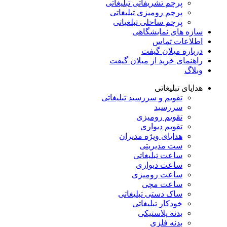
پرچم تشریفاتی تبلیغاتی
پرچم رومیزی تبلیغاتی
پرچم ساحلی تبلغیاتی
سازه های نمایشگاهی
اطلاعات تماس
درباره میلان گیفت
راهنمای خرید از میلان گیفت
وبلاگ
هدایای تبلیغاتی
تقویم و سررسید تبلیغاتی
سررسید
تقویم رومیزی
تقویم دیواری
هدایای ویژه مدیران
ست مدیریتی
ساعت تبلیغاتی
ساعت دیواری
ساعت رومیزی
ساعت مچی
ساک دستی تبلیغاتی
خودکار تبلیغاتی
بدنه پلاستیکی
بدنه فلزی