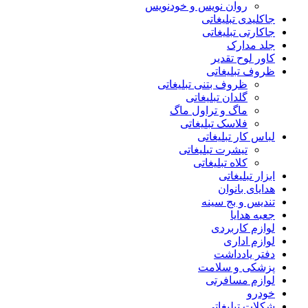
روان نویس و خودنویس
جاکلیدی تبلیغاتی
جاکارتی تبلیغاتی
جلد مدارک
کاور لوح تقدیر
ظروف تبلیغاتی
ظروف بتنی تبلیغاتی
گلدان تبلیغاتی
ماگ و تراول ماگ
فلاسک تبلیغاتی
لباس کار تبلیغاتی
تیشرت تبلیغاتی
کلاه تبلیغاتی
ابزار تبلیغاتی
هدایای بانوان
تندیس و بج سینه
جعبه هدایا
لوازم کاربردی
لوازم اداری
دفتر یادداشت
پزشکی و سلامت
لوازم مسافرتی
خودرو
شکلات تبلیغاتی