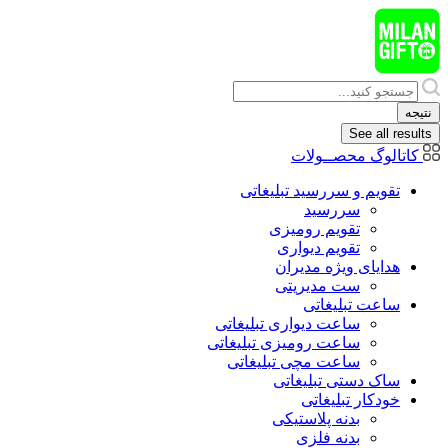
پرش
به
محتوا
Search
...
نتیجه
See all results
کاتالوگ محصــولات
تقویم و سررسید تبلیغاتی
سررسید
تقویم رومیزی
تقویم دیواری
هدایای ويژه مدیران
ست مدیریتی
ساعت تبلیغاتی
ساعت دیواری تبلیغاتی
ساعت رومیزی تبلیغاتی
ساعت مچی تبلیغاتی
ساک دستی تبلیغاتی
خودکار تبلیغاتی
بدنه پلاستیکی
بدنه فلزی