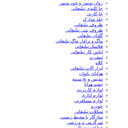
روان نویس و خود نویس
جا کلیدی تبلیغاتی
جا کارتی
جلد مدارک
ظروف تبلیغاتی
ظروف بتنی تبلیغاتی
گلدان تبلیغاتی
ماگ و تراول ماگ تبلیغاتی
فلاسک تبلیغاتی
لباس کار تبلیغاتی
تیشرت
کلاه
ابزار آلات تبلیغاتی
هدایای بانوان
تندیس و بج سینه
جعبه هدایا
لوازم کاربردی
لوازم اداری
لوازم مسافرتی
خودرو
شکلات تبلیغاتی
سازگار با محیط زیست
سرگرمی و ورزشی
هدایای دیجیتال