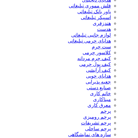
فلش مموری تبلیغاتی
پاور بانک تبلیغاتی
اسپیکر تبلیغاتی
هندزفری
هدست
لوازم جانبی تبلیغاتی
هدایای چرمی تبلیغاتی
ست چرم
کلاسور چرمی
کیف چرم مردانه
کیف پول چرمی
کیف آرایشی
هدایای چوبی
جعبه پذیرایی
صنایع دستی
خاتم کاری
میناکاری
معرق کاری
پرچم
پرچم رومیزی
پرچم تشریفات
پرچم ساحلی
سازه های نمایشگاهی