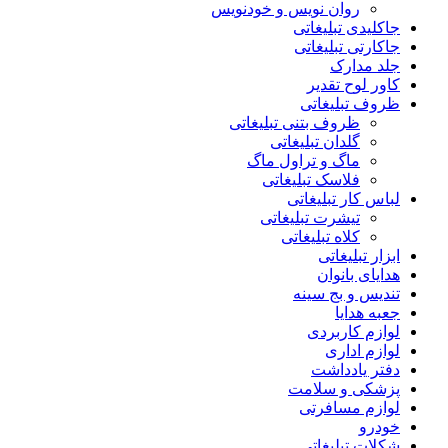
روان نویس و خودنویس
جاکلیدی تبلیغاتی
جاکارتی تبلیغاتی
جلد مدارک
کاور لوح تقدیر
ظروف تبلیغاتی
ظروف بتنی تبلیغاتی
گلدان تبلیغاتی
ماگ و تراول ماگ
فلاسک تبلیغاتی
لباس کار تبلیغاتی
تیشرت تبلیغاتی
کلاه تبلیغاتی
ابزار تبلیغاتی
هدایای بانوان
تندیس و بج سینه
جعبه هدایا
لوازم کاربردی
لوازم اداری
دفتر یادداشت
پزشکی و سلامت
لوازم مسافرتی
خودرو
شکلات تبلیغاتی