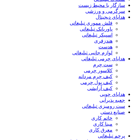
سازگار با محیط زیست
سرگرمی و ورزشی
هدایای دیجیتال
فلش مموری تبلیغاتی
پاوربانک تبلیغاتی
اسپیکر تبلیغاتی
هندزفری
هدست
لوازم جانبی تبلیغاتی
هدایای چرمی تبلیغاتی
ست چرم
کلاسور چرمی
کیف چرم مردانه
کیف پول چرمی
کیف آرایشی
هدایای چوبی
جعبه پذیرایی
ست رومیزی تبلیغاتی
صنایع دستی
خاتم کاری
مینا کاری
معرق کاری
پرچم تبلیغاتی