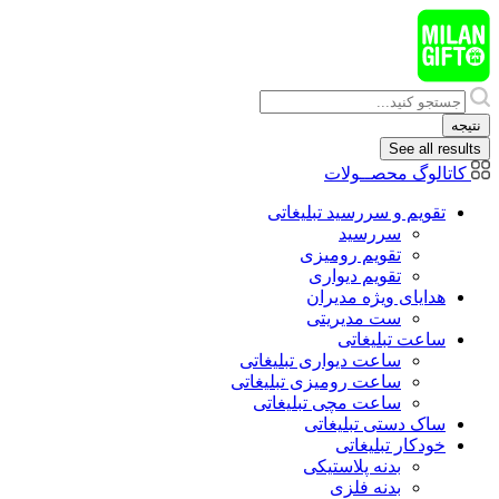
پرش
به
محتوا
Search
...
نتیجه
See all results
کاتالوگ محصــولات
تقویم و سررسید تبلیغاتی
سررسید
تقویم رومیزی
تقویم دیواری
هدایای ويژه مدیران
ست مدیریتی
ساعت تبلیغاتی
ساعت دیواری تبلیغاتی
ساعت رومیزی تبلیغاتی
ساعت مچی تبلیغاتی
ساک دستی تبلیغاتی
خودکار تبلیغاتی
بدنه پلاستیکی
بدنه فلزی