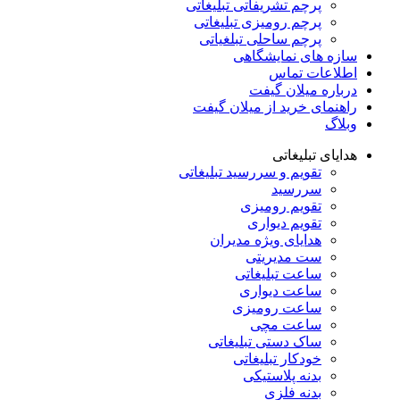
پرچم تشریفاتی تبلیغاتی
پرچم رومیزی تبلیغاتی
پرچم ساحلی تبلغیاتی
سازه های نمایشگاهی
اطلاعات تماس
درباره میلان گیفت
راهنمای خرید از میلان گیفت
وبلاگ
هدایای تبلیغاتی
تقویم و سررسید تبلیغاتی
سررسید
تقویم رومیزی
تقویم دیواری
هدایای ویژه مدیران
ست مدیریتی
ساعت تبلیغاتی
ساعت دیواری
ساعت رومیزی
ساعت مچی
ساک دستی تبلیغاتی
خودکار تبلیغاتی
بدنه پلاستیکی
بدنه فلزی