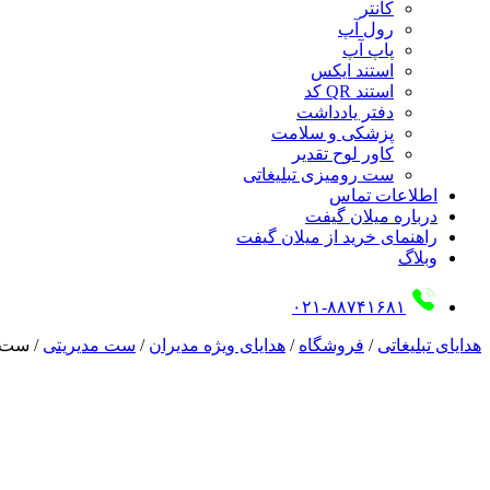
کانتر
رول آپ
پاپ آپ
استند ایکس
استند QR کد
دفتر یادداشت
پزشکی و سلامت
کاور لوح تقدیر
ست رومیزی تبلیغاتی
اطلاعات تماس
درباره میلان گیفت
راهنمای خرید از میلان گیفت
وبلاگ
۰۲۱-۸۸۷۴۱۶۸۱
هدایای تبلیغاتی
/
فروشگاه
/
هدایای ویژه مدیران
/
ست مدیریتی
/
ست مد