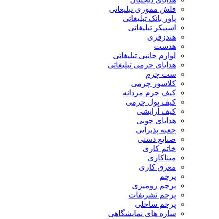
فلش مموری تبلیغاتی
پاور بانک تبلیغاتی
اسپیکر تبلیغاتی
هندزفری
هدست
لوازم جانبی تبلیغاتی
هدایای چرمی تبلیغاتی
ست چرم
کلاسور چرمی
کیف چرم مردانه
کیف پول چرمی
کیف آرایشی
هدایای چوبی
جعبه پذیرایی
صنایع دستی
خاتم کاری
میناکاری
معرق کاری
پرچم
پرچم رومیزی
پرچم تشریفات
پرچم ساحلی
سازه های نمایشگاهی