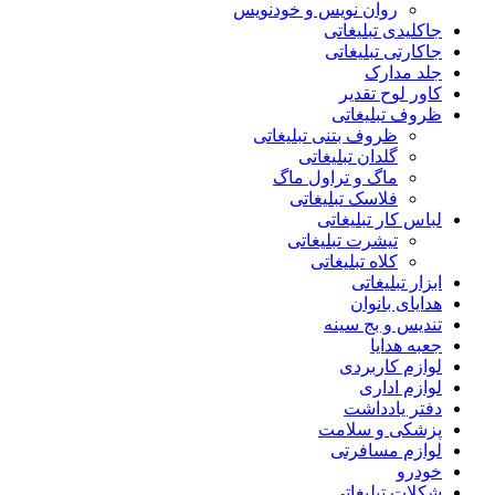
روان نویس و خودنویس
جاکلیدی تبلیغاتی
جاکارتی تبلیغاتی
جلد مدارک
کاور لوح تقدیر
ظروف تبلیغاتی
ظروف بتنی تبلیغاتی
گلدان تبلیغاتی
ماگ و تراول ماگ
فلاسک تبلیغاتی
لباس کار تبلیغاتی
تیشرت تبلیغاتی
کلاه تبلیغاتی
ابزار تبلیغاتی
هدایای بانوان
تندیس و بج سینه
جعبه هدایا
لوازم کاربردی
لوازم اداری
دفتر یادداشت
پزشکی و سلامت
لوازم مسافرتی
خودرو
شکلات تبلیغاتی