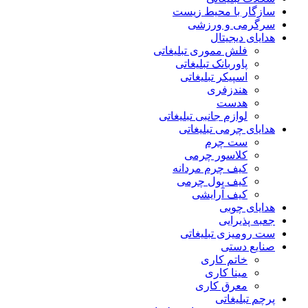
سازگار با محیط زیست
سرگرمی و ورزشی
هدایای دیجیتال
فلش مموری تبلیغاتی
پاوربانک تبلیغاتی
اسپیکر تبلیغاتی
هندزفری
هدست
لوازم جانبی تبلیغاتی
هدایای چرمی تبلیغاتی
ست چرم
کلاسور چرمی
کیف چرم مردانه
کیف پول چرمی
کیف آرایشی
هدایای چوبی
جعبه پذیرایی
ست رومیزی تبلیغاتی
صنایع دستی
خاتم کاری
مینا کاری
معرق کاری
پرچم تبلیغاتی