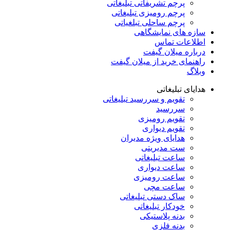
پرچم تشریفاتی تبلیغاتی
پرچم رومیزی تبلیغاتی
پرچم ساحلی تبلغیاتی
سازه های نمایشگاهی
اطلاعات تماس
درباره میلان گیفت
راهنمای خرید از میلان گیفت
وبلاگ
هدایای تبلیغاتی
تقویم و سررسید تبلیغاتی
سررسید
تقویم رومیزی
تقویم دیواری
هدایای ویژه مدیران
ست مدیریتی
ساعت تبلیغاتی
ساعت دیواری
ساعت رومیزی
ساعت مچی
ساک دستی تبلیغاتی
خودکار تبلیغاتی
بدنه پلاستیکی
بدنه فلزی