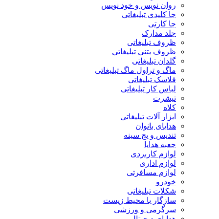
روان نویس و خود نویس
جا کلیدی تبلیغاتی
جا کارتی
جلد مدارک
ظروف تبلیغاتی
ظروف بتنی تبلیغاتی
گلدان تبلیغاتی
ماگ و تراول ماگ تبلیغاتی
فلاسک تبلیغاتی
لباس کار تبلیغاتی
تیشرت
کلاه
ابزار آلات تبلیغاتی
هدایای بانوان
تندیس و بج سینه
جعبه هدایا
لوازم کاربردی
لوازم اداری
لوازم مسافرتی
خودرو
شکلات تبلیغاتی
سازگار با محیط زیست
سرگرمی و ورزشی
هدایای دیجیتال