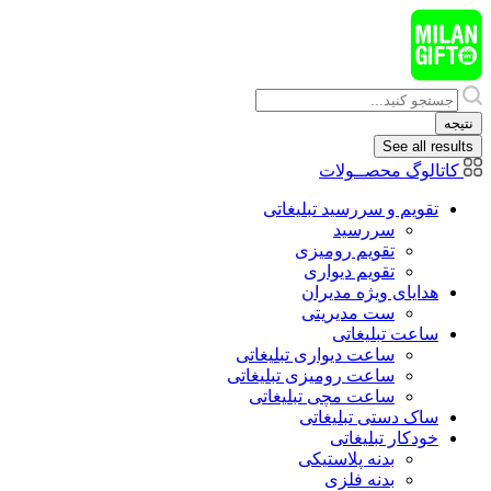
پرش
به
محتوا
Search
...
نتیجه
See all results
کاتالوگ محصــولات
تقویم و سررسید تبلیغاتی
سررسید
تقویم رومیزی
تقویم دیواری
هدایای ويژه مدیران
ست مدیریتی
ساعت تبلیغاتی
ساعت دیواری تبلیغاتی
ساعت رومیزی تبلیغاتی
ساعت مچی تبلیغاتی
ساک دستی تبلیغاتی
خودکار تبلیغاتی
بدنه پلاستیکی
بدنه فلزی