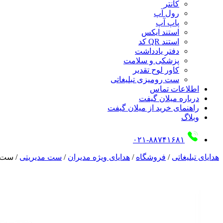
کانتر
رول آپ
پاپ آپ
استند ایکس
استند QR کد
دفتر یادداشت
پزشکی و سلامت
کاور لوح تقدیر
ست رومیزی تبلیغاتی
اطلاعات تماس
درباره میلان گیفت
راهنمای خرید از میلان گیفت
وبلاگ
۰۲۱-۸۸۷۴۱۶۸۱
هدایای تبلیغاتی
/
فروشگاه
/
هدایای ویژه مدیران
/
ست مدیریتی
/
ست مد