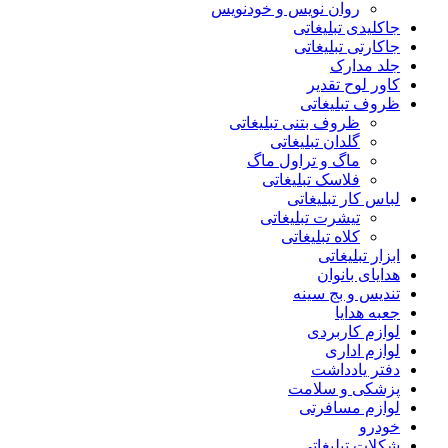
روان نویس و خودنویس
جاکلیدی تبلیغاتی
جاکارتی تبلیغاتی
جلد مدارک
کاور لوح تقدیر
ظروف تبلیغاتی
ظروف بتنی تبلیغاتی
گلدان تبلیغاتی
ماگ و تراول ماگ
فلاسک تبلیغاتی
لباس کار تبلیغاتی
تیشرت تبلیغاتی
کلاه تبلیغاتی
ابزار تبلیغاتی
هدایای بانوان
تندیس و بج سینه
جعبه هدایا
لوازم کاربردی
لوازم اداری
دفتر یادداشت
پزشکی و سلامت
لوازم مسافرتی
خودرو
شکلات تبلیغاتی