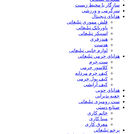
سازگار با محیط زیست
سرگرمی و ورزشی
هدایای دیجیتال
فلش مموری تبلیغاتی
پاوربانک تبلیغاتی
اسپیکر تبلیغاتی
هندزفری
هدست
لوازم جانبی تبلیغاتی
هدایای چرمی تبلیغاتی
ست چرم
کلاسور چرمی
کیف چرم مردانه
کیف پول چرمی
کیف آرایشی
هدایای چوبی
جعبه پذیرایی
ست رومیزی تبلیغاتی
صنایع دستی
خاتم کاری
مینا کاری
معرق کاری
پرچم تبلیغاتی