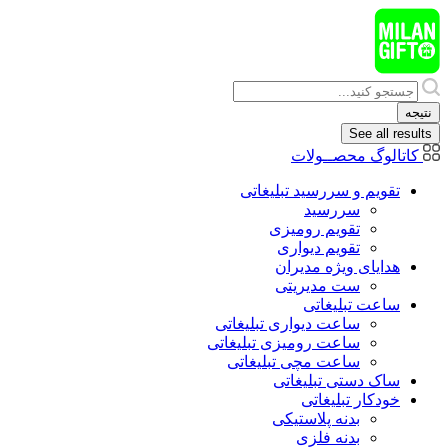
پرش
به
محتوا
Search
...
نتیجه
See all results
کاتالوگ محصــولات
تقویم و سررسید تبلیغاتی
سررسید
تقویم رومیزی
تقویم دیواری
هدایای ويژه مدیران
ست مدیریتی
ساعت تبلیغاتی
ساعت دیواری تبلیغاتی
ساعت رومیزی تبلیغاتی
ساعت مچی تبلیغاتی
ساک دستی تبلیغاتی
خودکار تبلیغاتی
بدنه پلاستیکی
بدنه فلزی