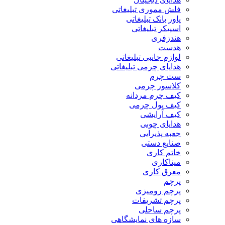
فلش مموری تبلیغاتی
پاور بانک تبلیغاتی
اسپیکر تبلیغاتی
هندزفری
هدست
لوازم جانبی تبلیغاتی
هدایای چرمی تبلیغاتی
ست چرم
کلاسور چرمی
کیف چرم مردانه
کیف پول چرمی
کیف آرایشی
هدایای چوبی
جعبه پذیرایی
صنایع دستی
خاتم کاری
میناکاری
معرق کاری
پرچم
پرچم رومیزی
پرچم تشریفات
پرچم ساحلی
سازه های نمایشگاهی