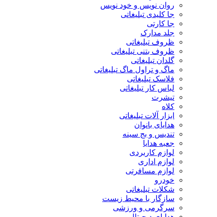
روان نویس و خود نویس
جا کلیدی تبلیغاتی
جا کارتی
جلد مدارک
ظروف تبلیغاتی
ظروف بتنی تبلیغاتی
گلدان تبلیغاتی
ماگ و تراول ماگ تبلیغاتی
فلاسک تبلیغاتی
لباس کار تبلیغاتی
تیشرت
کلاه
ابزار آلات تبلیغاتی
هدایای بانوان
تندیس و بج سینه
جعبه هدایا
لوازم کاربردی
لوازم اداری
لوازم مسافرتی
خودرو
شکلات تبلیغاتی
سازگار با محیط زیست
سرگرمی و ورزشی
هدایای دیجیتال