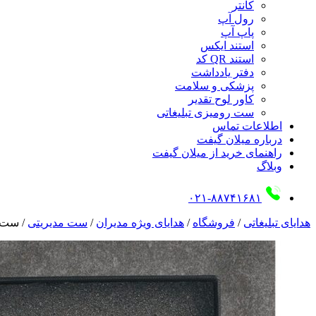
کانتر
رول آپ
پاپ آپ
استند ایکس
استند QR کد
دفتر یادداشت
پزشکی و سلامت
کاور لوح تقدیر
ست رومیزی تبلیغاتی
اطلاعات تماس
درباره میلان گیفت
راهنمای خرید از میلان گیفت
وبلاگ
۰۲۱-۸۸۷۴۱۶۸۱
هدایای تبلیغاتی
/
فروشگاه
/
هدایای ویژه مدیران
/
ست مدیریتی
/
ست 737