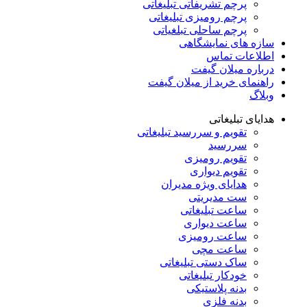
پرچم تشریفاتی تبلیغاتی
پرچم رومیزی تبلیغاتی
پرچم ساحلی تبلغیاتی
سازه های نمایشگاهی
اطلاعات تماس
درباره میلان گیفت
راهنمای خرید از میلان گیفت
وبلاگ
هدایای تبلیغاتی
تقویم و سررسید تبلیغاتی
سررسید
تقویم رومیزی
تقویم دیواری
هدایای ویژه مدیران
ست مدیریتی
ساعت تبلیغاتی
ساعت دیواری
ساعت رومیزی
ساعت مچی
ساک دستی تبلیغاتی
خودکار تبلیغاتی
بدنه پلاستیکی
بدنه فلزی