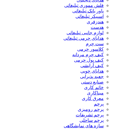
فلش مموری تبلیغاتی
پاور بانک تبلیغاتی
اسپیکر تبلیغاتی
هندزفری
هدست
لوازم جانبی تبلیغاتی
هدایای چرمی تبلیغاتی
ست چرم
کلاسور چرمی
کیف چرم مردانه
کیف پول چرمی
کیف آرایشی
هدایای چوبی
جعبه پذیرایی
صنایع دستی
خاتم کاری
میناکاری
معرق کاری
پرچم
پرچم رومیزی
پرچم تشریفات
پرچم ساحلی
سازه های نمایشگاهی