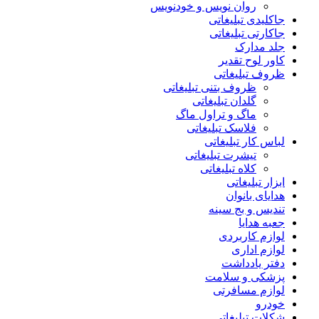
روان نویس و خودنویس
جاکلیدی تبلیغاتی
جاکارتی تبلیغاتی
جلد مدارک
کاور لوح تقدیر
ظروف تبلیغاتی
ظروف بتنی تبلیغاتی
گلدان تبلیغاتی
ماگ و تراول ماگ
فلاسک تبلیغاتی
لباس کار تبلیغاتی
تیشرت تبلیغاتی
کلاه تبلیغاتی
ابزار تبلیغاتی
هدایای بانوان
تندیس و بج سینه
جعبه هدایا
لوازم کاربردی
لوازم اداری
دفتر یادداشت
پزشکی و سلامت
لوازم مسافرتی
خودرو
شکلات تبلیغاتی