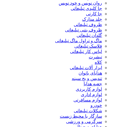
روان نویس و خود نویس
جا کلیدی تبلیغاتی
جا کارتی
جلد مدارک
ظروف تبلیغاتی
ظروف بتنی تبلیغاتی
گلدان تبلیغاتی
ماگ و تراول ماگ تبلیغاتی
فلاسک تبلیغاتی
لباس کار تبلیغاتی
تیشرت
کلاه
ابزار آلات تبلیغاتی
هدایای بانوان
تندیس و بج سینه
جعبه هدایا
لوازم کاربردی
لوازم اداری
لوازم مسافرتی
خودرو
شکلات تبلیغاتی
سازگار با محیط زیست
سرگرمی و ورزشی
هدایای دیجیتال