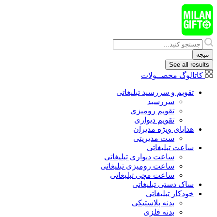
پرش
به
محتوا
Search
...
نتیجه
See all results
کاتالوگ محصــولات
تقویم و سررسید تبلیغاتی
سررسید
تقویم رومیزی
تقویم دیواری
هدایای ويژه مدیران
ست مدیریتی
ساعت تبلیغاتی
ساعت دیواری تبلیغاتی
ساعت رومیزی تبلیغاتی
ساعت مچی تبلیغاتی
ساک دستی تبلیغاتی
خودکار تبلیغاتی
بدنه پلاستیکی
بدنه فلزی