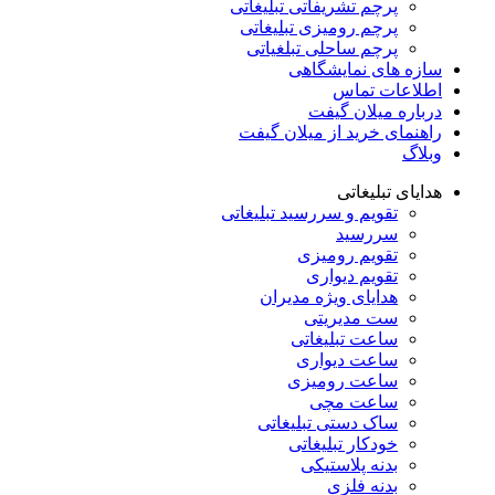
پرچم تشریفاتی تبلیغاتی
پرچم رومیزی تبلیغاتی
پرچم ساحلی تبلغیاتی
سازه های نمایشگاهی
اطلاعات تماس
درباره میلان گیفت
راهنمای خرید از میلان گیفت
وبلاگ
هدایای تبلیغاتی
تقویم و سررسید تبلیغاتی
سررسید
تقویم رومیزی
تقویم دیواری
هدایای ویژه مدیران
ست مدیریتی
ساعت تبلیغاتی
ساعت دیواری
ساعت رومیزی
ساعت مچی
ساک دستی تبلیغاتی
خودکار تبلیغاتی
بدنه پلاستیکی
بدنه فلزی