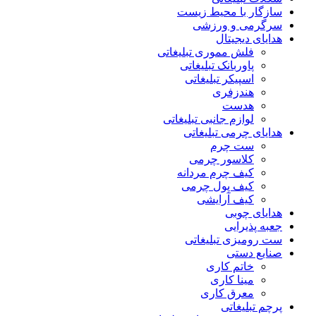
سازگار با محیط زیست
سرگرمی و ورزشی
هدایای دیجیتال
فلش مموری تبلیغاتی
پاوربانک تبلیغاتی
اسپیکر تبلیغاتی
هندزفری
هدست
لوازم جانبی تبلیغاتی
هدایای چرمی تبلیغاتی
ست چرم
کلاسور چرمی
کیف چرم مردانه
کیف پول چرمی
کیف آرایشی
هدایای چوبی
جعبه پذیرایی
ست رومیزی تبلیغاتی
صنایع دستی
خاتم کاری
مینا کاری
معرق کاری
پرچم تبلیغاتی