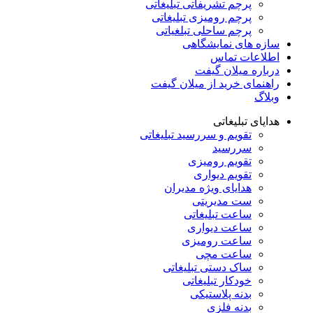
پرچم تشریفاتی تبلیغاتی
پرچم رومیزی تبلیغاتی
پرچم ساحلی تبلغیاتی
سازه های نمایشگاهی
اطلاعات تماس
درباره میلان گیفت
راهنمای خرید از میلان گیفت
وبلاگ
هدایای تبلیغاتی
تقویم و سررسید تبلیغاتی
سررسید
تقویم رومیزی
تقویم دیواری
هدایای ویژه مدیران
ست مدیریتی
ساعت تبلیغاتی
ساعت دیواری
ساعت رومیزی
ساعت مچی
ساک دستی تبلیغاتی
خودکار تبلیغاتی
بدنه پلاستیکی
بدنه فلزی