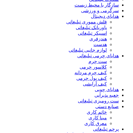
سازگار با محیط زیست
سرگرمی و ورزشی
هدایای دیجیتال
فلش مموری تبلیغاتی
پاوربانک تبلیغاتی
اسپیکر تبلیغاتی
هندزفری
هدست
لوازم جانبی تبلیغاتی
هدایای چرمی تبلیغاتی
ست چرم
کلاسور چرمی
کیف چرم مردانه
کیف پول چرمی
کیف آرایشی
هدایای چوبی
جعبه پذیرایی
ست رومیزی تبلیغاتی
صنایع دستی
خاتم کاری
مینا کاری
معرق کاری
پرچم تبلیغاتی