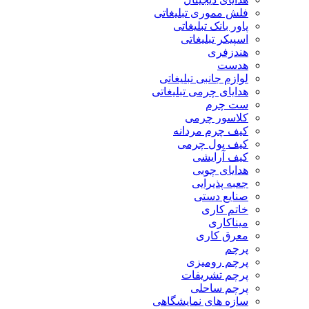
فلش مموری تبلیغاتی
پاور بانک تبلیغاتی
اسپیکر تبلیغاتی
هندزفری
هدست
لوازم جانبی تبلیغاتی
هدایای چرمی تبلیغاتی
ست چرم
کلاسور چرمی
کیف چرم مردانه
کیف پول چرمی
کیف آرایشی
هدایای چوبی
جعبه پذیرایی
صنایع دستی
خاتم کاری
میناکاری
معرق کاری
پرچم
پرچم رومیزی
پرچم تشریفات
پرچم ساحلی
سازه های نمایشگاهی