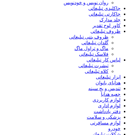
روان نویس و خودنویس
جاکلیدی تبلیغاتی
جاکارتی تبلیغاتی
جلد مدارک
کاور لوح تقدیر
ظروف تبلیغاتی
ظروف بتنی تبلیغاتی
گلدان تبلیغاتی
ماگ و تراول ماگ
فلاسک تبلیغاتی
لباس کار تبلیغاتی
تیشرت تبلیغاتی
کلاه تبلیغاتی
ابزار تبلیغاتی
هدایای بانوان
تندیس و بج سینه
جعبه هدایا
لوازم کاربردی
لوازم اداری
دفتر یادداشت
پزشکی و سلامت
لوازم مسافرتی
خودرو
شکلات تبلیغاتی