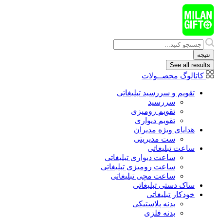
پرش
به
محتوا
Search
...
نتیجه
See all results
کاتالوگ محصــولات
تقویم و سررسید تبلیغاتی
سررسید
تقویم رومیزی
تقویم دیواری
هدایای ويژه مدیران
ست مدیریتی
ساعت تبلیغاتی
ساعت دیواری تبلیغاتی
ساعت رومیزی تبلیغاتی
ساعت مچی تبلیغاتی
ساک دستی تبلیغاتی
خودکار تبلیغاتی
بدنه پلاستیکی
بدنه فلزی