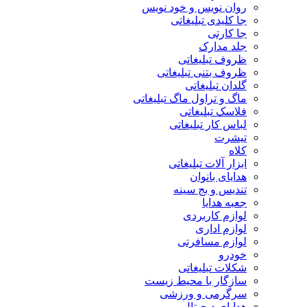
روان نویس و خود نویس
جا کلیدی تبلیغاتی
جا کارتی
جلد مدارک
ظروف تبلیغاتی
ظروف بتنی تبلیغاتی
گلدان تبلیغاتی
ماگ و تراول ماگ تبلیغاتی
فلاسک تبلیغاتی
لباس کار تبلیغاتی
تیشرت
کلاه
ابزار آلات تبلیغاتی
هدایای بانوان
تندیس و بج سینه
جعبه هدایا
لوازم کاربردی
لوازم اداری
لوازم مسافرتی
خودرو
شکلات تبلیغاتی
سازگار با محیط زیست
سرگرمی و ورزشی
هدایای دیجیتال