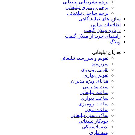
پرچم تشریفاتی تبلیغاتی
پرچم رومیزی تبلیغاتی
پرچم ساحلی تبلغیاتی
سازه های نمایشگاهی
اطلاعات تماس
درباره میلان گیفت
راهنمای خرید از میلان گیفت
وبلاگ
هدایای تبلیغاتی
تقویم و سررسید تبلیغاتی
سررسید
تقویم رومیزی
تقویم دیواری
هدایای ویژه مدیران
ست مدیریتی
ساعت تبلیغاتی
ساعت دیواری
ساعت رومیزی
ساعت مچی
ساک دستی تبلیغاتی
خودکار تبلیغاتی
بدنه پلاستیکی
بدنه فلزی