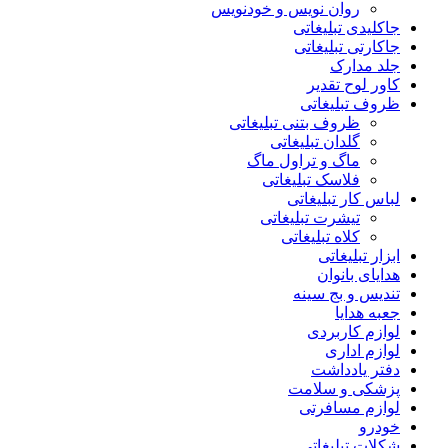
روان نویس و خودنویس
جاکلیدی تبلیغاتی
جاکارتی تبلیغاتی
جلد مدارک
کاور لوح تقدیر
ظروف تبلیغاتی
ظروف بتنی تبلیغاتی
گلدان تبلیغاتی
ماگ و تراول ماگ
فلاسک تبلیغاتی
لباس کار تبلیغاتی
تیشرت تبلیغاتی
کلاه تبلیغاتی
ابزار تبلیغاتی
هدایای بانوان
تندیس و بج سینه
جعبه هدایا
لوازم کاربردی
لوازم اداری
دفتر یادداشت
پزشکی و سلامت
لوازم مسافرتی
خودرو
شکلات تبلیغاتی