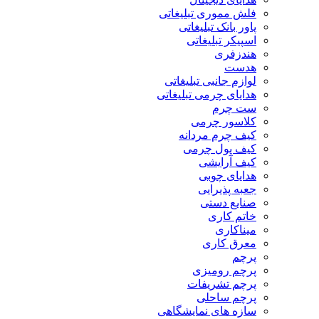
فلش مموری تبلیغاتی
پاور بانک تبلیغاتی
اسپیکر تبلیغاتی
هندزفری
هدست
لوازم جانبی تبلیغاتی
هدایای چرمی تبلیغاتی
ست چرم
کلاسور چرمی
کیف چرم مردانه
کیف پول چرمی
کیف آرایشی
هدایای چوبی
جعبه پذیرایی
صنایع دستی
خاتم کاری
میناکاری
معرق کاری
پرچم
پرچم رومیزی
پرچم تشریفات
پرچم ساحلی
سازه های نمایشگاهی