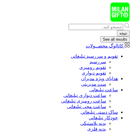
پرش
به
محتوا
Search
...
نتیجه
See all results
کاتالوگ محصــولات
تقویم و سررسید تبلیغاتی
سررسید
تقویم رومیزی
تقویم دیواری
هدایای ويژه مدیران
ست مدیریتی
ساعت تبلیغاتی
ساعت دیواری تبلیغاتی
ساعت رومیزی تبلیغاتی
ساعت مچی تبلیغاتی
ساک دستی تبلیغاتی
خودکار تبلیغاتی
بدنه پلاستیکی
بدنه فلزی