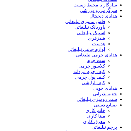
سازگار با محیط زیست
سرگرمی و ورزشی
هدایای دیجیتال
فلش مموری تبلیغاتی
پاوربانک تبلیغاتی
اسپیکر تبلیغاتی
هندزفری
هدست
لوازم جانبی تبلیغاتی
هدایای چرمی تبلیغاتی
ست چرم
کلاسور چرمی
کیف چرم مردانه
کیف پول چرمی
کیف آرایشی
هدایای چوبی
جعبه پذیرایی
ست رومیزی تبلیغاتی
صنایع دستی
خاتم کاری
مینا کاری
معرق کاری
پرچم تبلیغاتی