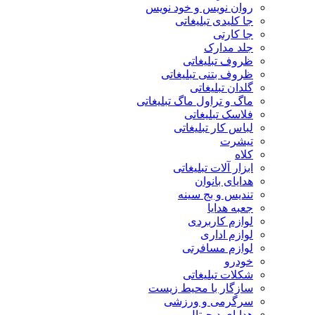
روان نویس و خود نویس
جا کلیدی تبلیغاتی
جا کارتی
جلد مدارک
ظروف تبلیغاتی
ظروف بتنی تبلیغاتی
گلدان تبلیغاتی
ماگ و تراول ماگ تبلیغاتی
فلاسک تبلیغاتی
لباس کار تبلیغاتی
تیشرت
کلاه
ابزار آلات تبلیغاتی
هدایای بانوان
تندیس و بج سینه
جعبه هدایا
لوازم کاربردی
لوازم اداری
لوازم مسافرتی
خودرو
شکلات تبلیغاتی
سازگار با محیط زیست
سرگرمی و ورزشی
هدایای دیجیتال