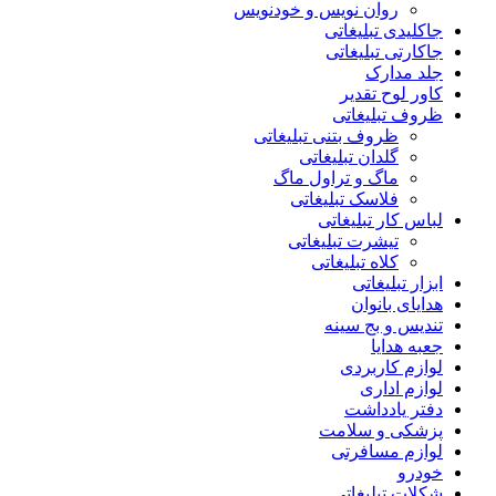
روان نویس و خودنویس
جاکلیدی تبلیغاتی
جاکارتی تبلیغاتی
جلد مدارک
کاور لوح تقدیر
ظروف تبلیغاتی
ظروف بتنی تبلیغاتی
گلدان تبلیغاتی
ماگ و تراول ماگ
فلاسک تبلیغاتی
لباس کار تبلیغاتی
تیشرت تبلیغاتی
کلاه تبلیغاتی
ابزار تبلیغاتی
هدایای بانوان
تندیس و بج سینه
جعبه هدایا
لوازم کاربردی
لوازم اداری
دفتر یادداشت
پزشکی و سلامت
لوازم مسافرتی
خودرو
شکلات تبلیغاتی