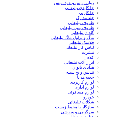
روان نویس و خود نویس
جا کلیدی تبلیغاتی
جا کارتی
جلد مدارک
ظروف تبلیغاتی
ظروف بتنی تبلیغاتی
گلدان تبلیغاتی
ماگ و تراول ماگ تبلیغاتی
فلاسک تبلیغاتی
لباس کار تبلیغاتی
تیشرت
کلاه
ابزار آلات تبلیغاتی
هدایای بانوان
تندیس و بج سینه
جعبه هدایا
لوازم کاربردی
لوازم اداری
لوازم مسافرتی
خودرو
شکلات تبلیغاتی
سازگار با محیط زیست
سرگرمی و ورزشی
هدایای دیجیتال