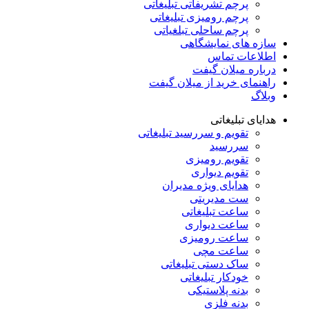
پرچم تشریفاتی تبلیغاتی
پرچم رومیزی تبلیغاتی
پرچم ساحلی تبلغیاتی
سازه های نمایشگاهی
اطلاعات تماس
درباره میلان گیفت
راهنمای خرید از میلان گیفت
وبلاگ
هدایای تبلیغاتی
تقویم و سررسید تبلیغاتی
سررسید
تقویم رومیزی
تقویم دیواری
هدایای ویژه مدیران
ست مدیریتی
ساعت تبلیغاتی
ساعت دیواری
ساعت رومیزی
ساعت مچی
ساک دستی تبلیغاتی
خودکار تبلیغاتی
بدنه پلاستیکی
بدنه فلزی