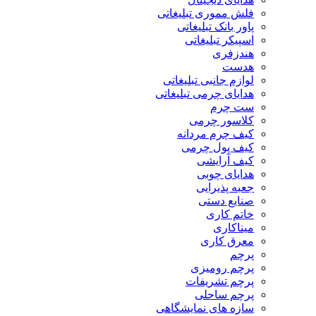
فلش مموری تبلیغاتی
پاور بانک تبلیغاتی
اسپیکر تبلیغاتی
هندزفری
هدست
لوازم جانبی تبلیغاتی
هدایای چرمی تبلیغاتی
ست چرم
کلاسور چرمی
کیف چرم مردانه
کیف پول چرمی
کیف آرایشی
هدایای چوبی
جعبه پذیرایی
صنایع دستی
خاتم کاری
میناکاری
معرق کاری
پرچم
پرچم رومیزی
پرچم تشریفات
پرچم ساحلی
سازه های نمایشگاهی