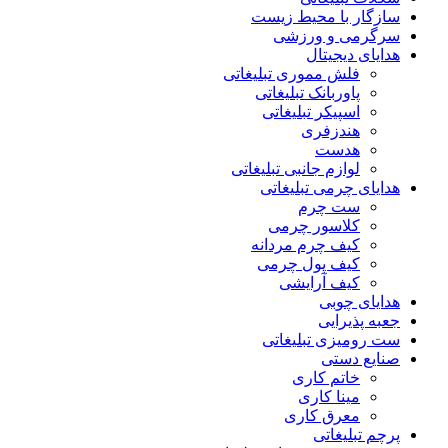
سازگار با محیط زیست
سرگرمی و ورزشی
هدایای دیجیتال
فلش مموری تبلیغاتی
پاوربانک تبلیغاتی
اسپیکر تبلیغاتی
هندزفری
هدست
لوازم جانبی تبلیغاتی
هدایای چرمی تبلیغاتی
ست چرم
کلاسور چرمی
کیف چرم مردانه
کیف پول چرمی
کیف آرایشی
هدایای چوبی
جعبه پذیرایی
ست رومیزی تبلیغاتی
صنایع دستی
خاتم کاری
مینا کاری
معرق کاری
پرچم تبلیغاتی