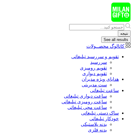
پرش
به
محتوا
Search
...
نتیجه
See all results
کاتالوگ محصــولات
تقویم و سررسید تبلیغاتی
سررسید
تقویم رومیزی
تقویم دیواری
هدایای ويژه مدیران
ست مدیریتی
ساعت تبلیغاتی
ساعت دیواری تبلیغاتی
ساعت رومیزی تبلیغاتی
ساعت مچی تبلیغاتی
ساک دستی تبلیغاتی
خودکار تبلیغاتی
بدنه پلاستیکی
بدنه فلزی