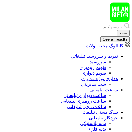
پرش
به
محتوا
Search
...
نتیجه
See all results
کاتالوگ محصــولات
تقویم و سررسید تبلیغاتی
سررسید
تقویم رومیزی
تقویم دیواری
هدایای ويژه مدیران
ست مدیریتی
ساعت تبلیغاتی
ساعت دیواری تبلیغاتی
ساعت رومیزی تبلیغاتی
ساعت مچی تبلیغاتی
ساک دستی تبلیغاتی
خودکار تبلیغاتی
بدنه پلاستیکی
بدنه فلزی