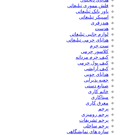
فلش مموری تبلیغاتی
پاور بانک تبلیغاتی
اسپیکر تبلیغاتی
هندزفری
هدست
لوازم جانبی تبلیغاتی
هدایای چرمی تبلیغاتی
ست چرم
کلاسور چرمی
کیف چرم مردانه
کیف پول چرمی
کیف آرایشی
هدایای چوبی
جعبه پذیرایی
صنایع دستی
خاتم کاری
میناکاری
معرق کاری
پرچم
پرچم رومیزی
پرچم تشریفات
پرچم ساحلی
سازه های نمایشگاهی