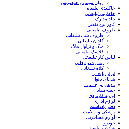
روان نویس و خودنویس
جاکلیدی تبلیغاتی
جاکارتی تبلیغاتی
جلد مدارک
کاور لوح تقدیر
ظروف تبلیغاتی
ظروف بتنی تبلیغاتی
گلدان تبلیغاتی
ماگ و تراول ماگ
فلاسک تبلیغاتی
لباس کار تبلیغاتی
تیشرت تبلیغاتی
کلاه تبلیغاتی
ابزار تبلیغاتی
هدایای بانوان
تندیس و بج سینه
جعبه هدایا
لوازم کاربردی
لوازم اداری
دفتر یادداشت
پزشکی و سلامت
لوازم مسافرتی
خودرو
شکلات تبلیغاتی