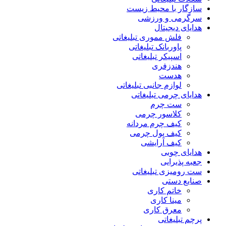
سازگار با محیط زیست
سرگرمی و ورزشی
هدایای دیجیتال
فلش مموری تبلیغاتی
پاوربانک تبلیغاتی
اسپیکر تبلیغاتی
هندزفری
هدست
لوازم جانبی تبلیغاتی
هدایای چرمی تبلیغاتی
ست چرم
کلاسور چرمی
کیف چرم مردانه
کیف پول چرمی
کیف آرایشی
هدایای چوبی
جعبه پذیرایی
ست رومیزی تبلیغاتی
صنایع دستی
خاتم کاری
مینا کاری
معرق کاری
پرچم تبلیغاتی