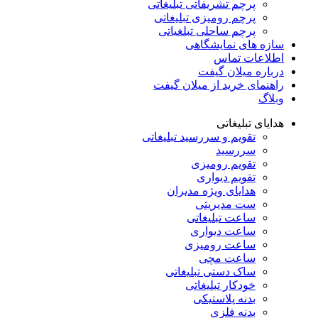
پرچم تشریفاتی تبلیغاتی
پرچم رومیزی تبلیغاتی
پرچم ساحلی تبلغیاتی
سازه های نمایشگاهی
اطلاعات تماس
درباره میلان گیفت
راهنمای خرید از میلان گیفت
وبلاگ
هدایای تبلیغاتی
تقویم و سررسید تبلیغاتی
سررسید
تقویم رومیزی
تقویم دیواری
هدایای ویژه مدیران
ست مدیریتی
ساعت تبلیغاتی
ساعت دیواری
ساعت رومیزی
ساعت مچی
ساک دستی تبلیغاتی
خودکار تبلیغاتی
بدنه پلاستیکی
بدنه فلزی