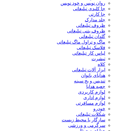
روان نویس و خود نویس
جا کلیدی تبلیغاتی
جا کارتی
جلد مدارک
ظروف تبلیغاتی
ظروف بتنی تبلیغاتی
گلدان تبلیغاتی
ماگ و تراول ماگ تبلیغاتی
فلاسک تبلیغاتی
لباس کار تبلیغاتی
تیشرت
کلاه
ابزار آلات تبلیغاتی
هدایای بانوان
تندیس و بج سینه
جعبه هدایا
لوازم کاربردی
لوازم اداری
لوازم مسافرتی
خودرو
شکلات تبلیغاتی
سازگار با محیط زیست
سرگرمی و ورزشی
هدایای دیجیتال