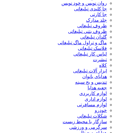
روان نویس و خود نویس
جا کلیدی تبلیغاتی
جا کارتی
جلد مدارک
ظروف تبلیغاتی
ظروف بتنی تبلیغاتی
گلدان تبلیغاتی
ماگ و تراول ماگ تبلیغاتی
فلاسک تبلیغاتی
لباس کار تبلیغاتی
تیشرت
کلاه
ابزار آلات تبلیغاتی
هدایای بانوان
تندیس و بج سینه
جعبه هدایا
لوازم کاربردی
لوازم اداری
لوازم مسافرتی
خودرو
شکلات تبلیغاتی
سازگار با محیط زیست
سرگرمی و ورزشی
هدایای دیجیتال