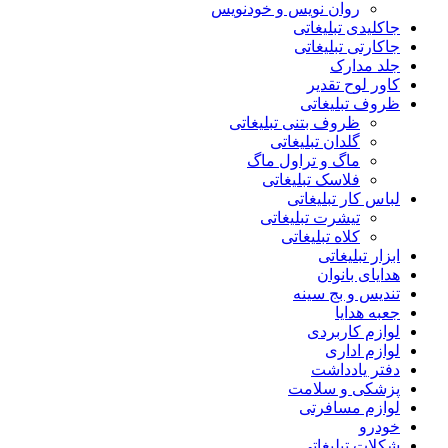
روان نویس و خودنویس
جاکلیدی تبلیغاتی
جاکارتی تبلیغاتی
جلد مدارک
کاور لوح تقدیر
ظروف تبلیغاتی
ظروف بتنی تبلیغاتی
گلدان تبلیغاتی
ماگ و تراول ماگ
فلاسک تبلیغاتی
لباس کار تبلیغاتی
تیشرت تبلیغاتی
کلاه تبلیغاتی
ابزار تبلیغاتی
هدایای بانوان
تندیس و بج سینه
جعبه هدایا
لوازم کاربردی
لوازم اداری
دفتر یادداشت
پزشکی و سلامت
لوازم مسافرتی
خودرو
شکلات تبلیغاتی