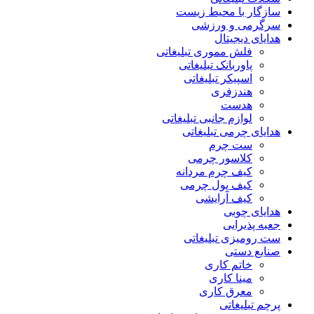
سازگار با محیط زیست
سرگرمی و ورزشی
هدایای دیجیتال
فلش مموری تبلیغاتی
پاوربانک تبلیغاتی
اسپیکر تبلیغاتی
هندزفری
هدست
لوازم جانبی تبلیغاتی
هدایای چرمی تبلیغاتی
ست چرم
کلاسور چرمی
کیف چرم مردانه
کیف پول چرمی
کیف آرایشی
هدایای چوبی
جعبه پذیرایی
ست رومیزی تبلیغاتی
صنایع دستی
خاتم کاری
مینا کاری
معرق کاری
پرچم تبلیغاتی