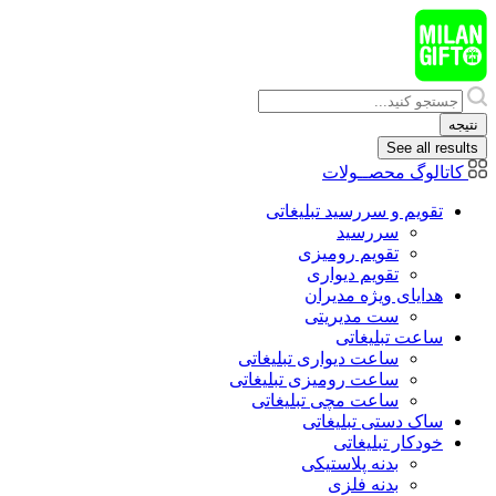
پرش
به
محتوا
Search
...
نتیجه
See all results
کاتالوگ محصــولات
تقویم و سررسید تبلیغاتی
سررسید
تقویم رومیزی
تقویم دیواری
هدایای ويژه مدیران
ست مدیریتی
ساعت تبلیغاتی
ساعت دیواری تبلیغاتی
ساعت رومیزی تبلیغاتی
ساعت مچی تبلیغاتی
ساک دستی تبلیغاتی
خودکار تبلیغاتی
بدنه پلاستیکی
بدنه فلزی