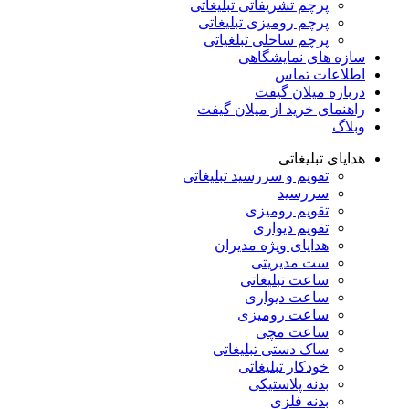
پرچم تشریفاتی تبلیغاتی
پرچم رومیزی تبلیغاتی
پرچم ساحلی تبلغیاتی
سازه های نمایشگاهی
اطلاعات تماس
درباره میلان گیفت
راهنمای خرید از میلان گیفت
وبلاگ
هدایای تبلیغاتی
تقویم و سررسید تبلیغاتی
سررسید
تقویم رومیزی
تقویم دیواری
هدایای ویژه مدیران
ست مدیریتی
ساعت تبلیغاتی
ساعت دیواری
ساعت رومیزی
ساعت مچی
ساک دستی تبلیغاتی
خودکار تبلیغاتی
بدنه پلاستیکی
بدنه فلزی