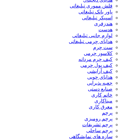
فلش مموری تبلیغاتی
پاور بانک تبلیغاتی
اسپیکر تبلیغاتی
هندزفری
هدست
لوازم جانبی تبلیغاتی
هدایای چرمی تبلیغاتی
ست چرم
کلاسور چرمی
کیف چرم مردانه
کیف پول چرمی
کیف آرایشی
هدایای چوبی
جعبه پذیرایی
صنایع دستی
خاتم کاری
میناکاری
معرق کاری
پرچم
پرچم رومیزی
پرچم تشریفات
پرچم ساحلی
سازه های نمایشگاهی