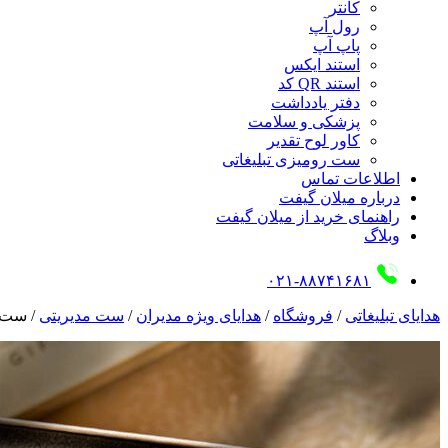
کانتر
رول آپ
پاپ آپ
استند ایکس
استند QR کد
دفتر یادداشت
پزشکی و سلامت
کاور لوح تقدیر
ست رومیزی تبلیغاتی
اطلاعات تماس
درباره میلان گیفت
راهنمای خرید از میلان گیفت
وبلاگ
۰۲۱-۸۸۷۴۱۶۸۱
هدایای تبلیغاتی
/
فروشگاه
/
هدایای ویژه مدیران
/
ست مدیریتی
/
ست 645