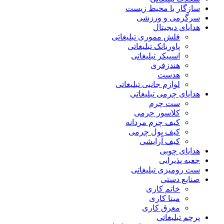
سازگار با محیط زیست
سرگرمی و ورزشی
هدایای دیجیتال
فلش مموری تبلیغاتی
پاوربانک تبلیغاتی
اسپیکر تبلیغاتی
هندزفری
هدست
لوازم جانبی تبلیغاتی
هدایای چرمی تبلیغاتی
ست چرم
کلاسور چرمی
کیف چرم مردانه
کیف پول چرمی
کیف آرایشی
هدایای چوبی
جعبه پذیرایی
ست رومیزی تبلیغاتی
صنایع دستی
خاتم کاری
مینا کاری
معرق کاری
پرچم تبلیغاتی