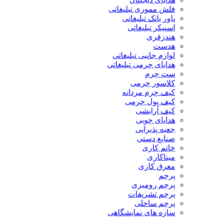
فلش مموری تبلیغاتی
پاور بانک تبلیغاتی
اسپیکر تبلیغاتی
هندزفری
هدست
لوازم جانبی تبلیغاتی
هدایای چرمی تبلیغاتی
ست چرم
کلاسور چرمی
کیف چرم مردانه
کیف پول چرمی
کیف آرایشی
هدایای چوبی
جعبه پذیرایی
صنایع دستی
خاتم کاری
میناکاری
معرق کاری
پرچم
پرچم رومیزی
پرچم تشریفات
پرچم ساحلی
سازه های نمایشگاهی