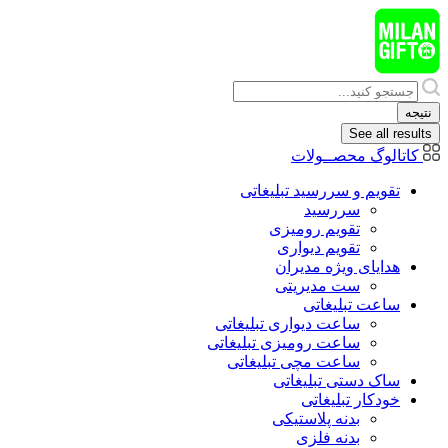
پرش
به
محتوا
Search
...
نتیجه
See all results
کاتالوگ محصــولات
تقویم و سررسید تبلیغاتی
سررسید
تقویم رومیزی
تقویم دیواری
هدایای ويژه مدیران
ست مدیریتی
ساعت تبلیغاتی
ساعت دیواری تبلیغاتی
ساعت رومیزی تبلیغاتی
ساعت مچی تبلیغاتی
ساک دستی تبلیغاتی
خودکار تبلیغاتی
بدنه پلاستیکی
بدنه فلزی