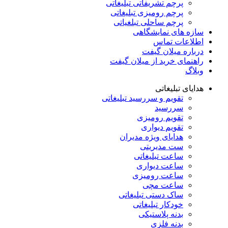
پرچم تشریفاتی تبلیغاتی
پرچم رومیزی تبلیغاتی
پرچم ساحلی تبلغیاتی
سازه های نمایشگاهی
اطلاعات تماس
درباره میلان گیفت
راهنمای خرید از میلان گیفت
وبلاگ
هدایای تبلیغاتی
تقویم و سررسید تبلیغاتی
سررسید
تقویم رومیزی
تقویم دیواری
هدایای ویژه مدیران
ست مدیریتی
ساعت تبلیغاتی
ساعت دیواری
ساعت رومیزی
ساعت مچی
ساک دستی تبلیغاتی
خودکار تبلیغاتی
بدنه پلاستیکی
بدنه فلزی