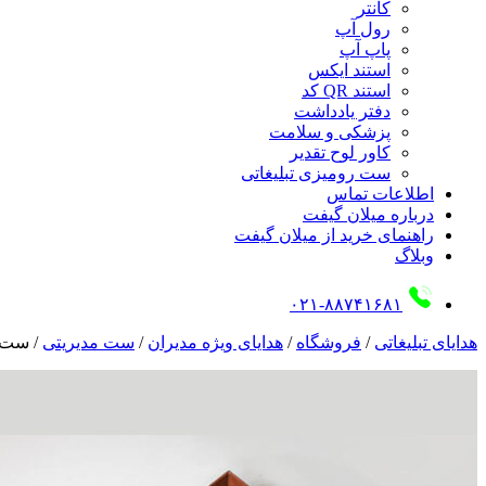
کانتر
رول آپ
پاپ آپ
استند ایکس
استند QR کد
دفتر یادداشت
پزشکی و سلامت
کاور لوح تقدیر
ست رومیزی تبلیغاتی
اطلاعات تماس
درباره میلان گیفت
راهنمای خرید از میلان گیفت
وبلاگ
۰۲۱-۸۸۷۴۱۶۸۱
هدایای تبلیغاتی
/
فروشگاه
/
هدایای ویژه مدیران
/
ست مدیریتی
/
ست 04