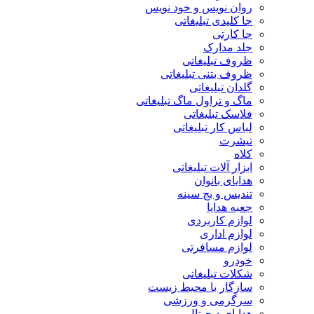
روان نویس و خود نویس
جا کلیدی تبلیغاتی
جا کارتی
جلد مدارک
ظروف تبلیغاتی
ظروف بتنی تبلیغاتی
گلدان تبلیغاتی
ماگ و تراول ماگ تبلیغاتی
فلاسک تبلیغاتی
لباس کار تبلیغاتی
تیشرت
کلاه
ابزار آلات تبلیغاتی
هدایای بانوان
تندیس و بج سینه
جعبه هدایا
لوازم کاربردی
لوازم اداری
لوازم مسافرتی
خودرو
شکلات تبلیغاتی
سازگار با محیط زیست
سرگرمی و ورزشی
هدایای دیجیتال