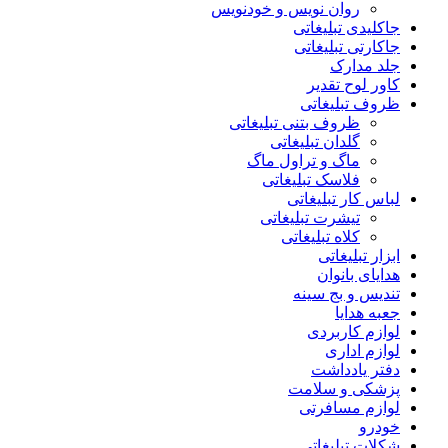
روان نویس و خودنویس
جاکلیدی تبلیغاتی
جاکارتی تبلیغاتی
جلد مدارک
کاور لوح تقدیر
ظروف تبلیغاتی
ظروف بتنی تبلیغاتی
گلدان تبلیغاتی
ماگ و تراول ماگ
فلاسک تبلیغاتی
لباس کار تبلیغاتی
تیشرت تبلیغاتی
کلاه تبلیغاتی
ابزار تبلیغاتی
هدایای بانوان
تندیس و بج سینه
جعبه هدایا
لوازم کاربردی
لوازم اداری
دفتر یادداشت
پزشکی و سلامت
لوازم مسافرتی
خودرو
شکلات تبلیغاتی