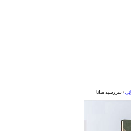
تی
/
سررسید سانا