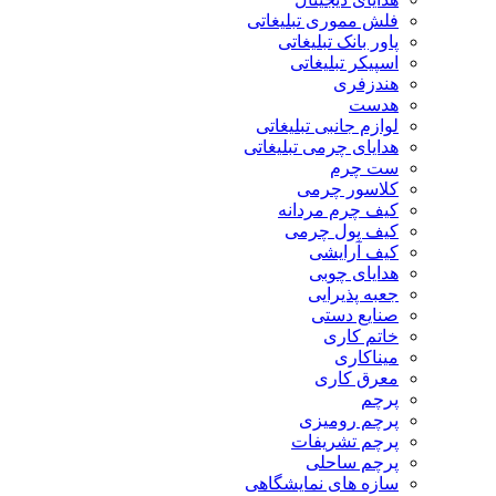
فلش مموری تبلیغاتی
پاور بانک تبلیغاتی
اسپیکر تبلیغاتی
هندزفری
هدست
لوازم جانبی تبلیغاتی
هدایای چرمی تبلیغاتی
ست چرم
کلاسور چرمی
کیف چرم مردانه
کیف پول چرمی
کیف آرایشی
هدایای چوبی
جعبه پذیرایی
صنایع دستی
خاتم کاری
میناکاری
معرق کاری
پرچم
پرچم رومیزی
پرچم تشریفات
پرچم ساحلی
سازه های نمایشگاهی