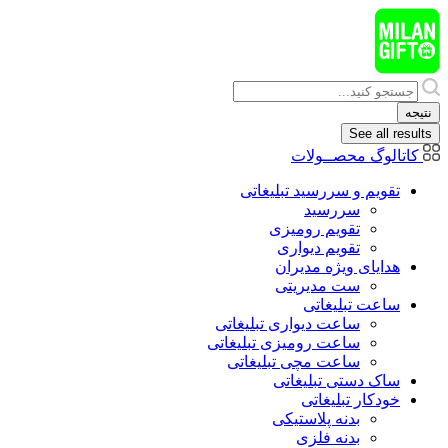
پرش
به
محتوا
Search
...
نتیجه
See all results
کاتالوگ محصــولات
تقویم و سررسید تبلیغاتی
سررسید
تقویم رومیزی
تقویم دیواری
هدایای ويژه مدیران
ست مدیریتی
ساعت تبلیغاتی
ساعت دیواری تبلیغاتی
ساعت رومیزی تبلیغاتی
ساعت مچی تبلیغاتی
ساک دستی تبلیغاتی
خودکار تبلیغاتی
بدنه پلاستیکی
بدنه فلزی