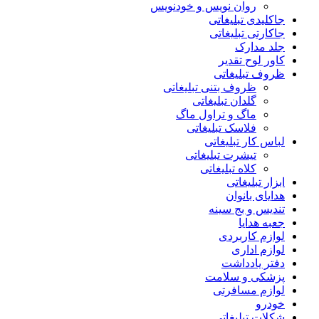
روان نویس و خودنویس
جاکلیدی تبلیغاتی
جاکارتی تبلیغاتی
جلد مدارک
کاور لوح تقدیر
ظروف تبلیغاتی
ظروف بتنی تبلیغاتی
گلدان تبلیغاتی
ماگ و تراول ماگ
فلاسک تبلیغاتی
لباس کار تبلیغاتی
تیشرت تبلیغاتی
کلاه تبلیغاتی
ابزار تبلیغاتی
هدایای بانوان
تندیس و بج سینه
جعبه هدایا
لوازم کاربردی
لوازم اداری
دفتر یادداشت
پزشکی و سلامت
لوازم مسافرتی
خودرو
شکلات تبلیغاتی