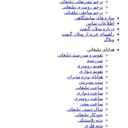
پرچم تشریفاتی تبلیغاتی
پرچم رومیزی تبلیغاتی
پرچم ساحلی تبلغیاتی
سازه های نمایشگاهی
اطلاعات تماس
درباره میلان گیفت
راهنمای خرید از میلان گیفت
وبلاگ
هدایای تبلیغاتی
تقویم و سررسید تبلیغاتی
سررسید
تقویم رومیزی
تقویم دیواری
هدایای ویژه مدیران
ست مدیریتی
ساعت تبلیغاتی
ساعت دیواری
ساعت رومیزی
ساعت مچی
ساک دستی تبلیغاتی
خودکار تبلیغاتی
بدنه پلاستیکی
بدنه فلزی