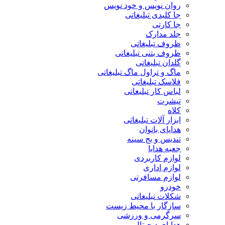
روان نویس و خود نویس
جا کلیدی تبلیغاتی
جا کارتی
جلد مدارک
ظروف تبلیغاتی
ظروف بتنی تبلیغاتی
گلدان تبلیغاتی
ماگ و تراول ماگ تبلیغاتی
فلاسک تبلیغاتی
لباس کار تبلیغاتی
تیشرت
کلاه
ابزار آلات تبلیغاتی
هدایای بانوان
تندیس و بج سینه
جعبه هدایا
لوازم کاربردی
لوازم اداری
لوازم مسافرتی
خودرو
شکلات تبلیغاتی
سازگار با محیط زیست
سرگرمی و ورزشی
هدایای دیجیتال