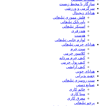
سازگار با محیط زیست
سرگرمی و ورزشی
هدایای دیجیتال
فلش مموری تبلیغاتی
پاوربانک تبلیغاتی
اسپیکر تبلیغاتی
هندزفری
هدست
لوازم جانبی تبلیغاتی
هدایای چرمی تبلیغاتی
ست چرم
کلاسور چرمی
کیف چرم مردانه
کیف پول چرمی
کیف آرایشی
هدایای چوبی
جعبه پذیرایی
ست رومیزی تبلیغاتی
صنایع دستی
خاتم کاری
مینا کاری
معرق کاری
پرچم تبلیغاتی