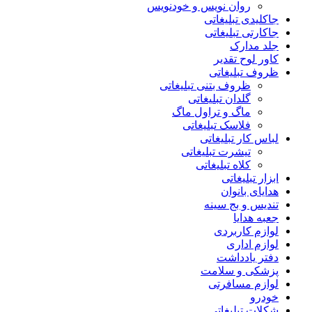
روان نویس و خودنویس
جاکلیدی تبلیغاتی
جاکارتی تبلیغاتی
جلد مدارک
کاور لوح تقدیر
ظروف تبلیغاتی
ظروف بتنی تبلیغاتی
گلدان تبلیغاتی
ماگ و تراول ماگ
فلاسک تبلیغاتی
لباس کار تبلیغاتی
تیشرت تبلیغاتی
کلاه تبلیغاتی
ابزار تبلیغاتی
هدایای بانوان
تندیس و بج سینه
جعبه هدایا
لوازم کاربردی
لوازم اداری
دفتر یادداشت
پزشکی و سلامت
لوازم مسافرتی
خودرو
شکلات تبلیغاتی