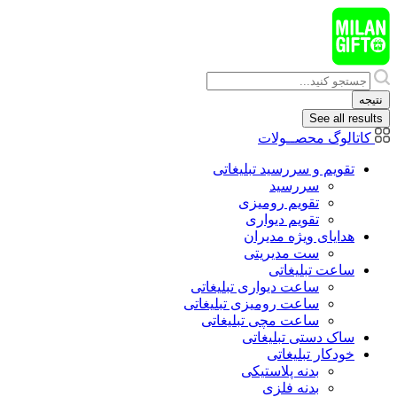
پرش
به
محتوا
Search
...
نتیجه
See all results
کاتالوگ محصــولات
تقویم و سررسید تبلیغاتی
سررسید
تقویم رومیزی
تقویم دیواری
هدایای ويژه مدیران
ست مدیریتی
ساعت تبلیغاتی
ساعت دیواری تبلیغاتی
ساعت رومیزی تبلیغاتی
ساعت مچی تبلیغاتی
ساک دستی تبلیغاتی
خودکار تبلیغاتی
بدنه پلاستیکی
بدنه فلزی