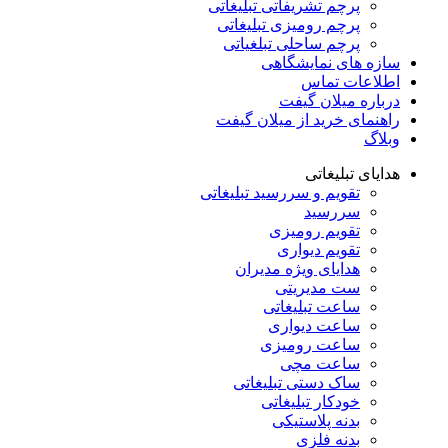
پرچم تشریفاتی تبلیغاتی
پرچم رومیزی تبلیغاتی
پرچم ساحلی تبلغیاتی
سازه های نمایشگاهی
اطلاعات تماس
درباره میلان گیفت
راهنمای خرید از میلان گیفت
وبلاگ
هدایای تبلیغاتی
تقویم و سررسید تبلیغاتی
سررسید
تقویم رومیزی
تقویم دیواری
هدایای ویژه مدیران
ست مدیریتی
ساعت تبلیغاتی
ساعت دیواری
ساعت رومیزی
ساعت مچی
ساک دستی تبلیغاتی
خودکار تبلیغاتی
بدنه پلاستیکی
بدنه فلزی