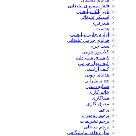
فلش مموری تبلیغاتی
پاور بانک تبلیغاتی
اسپیکر تبلیغاتی
هندزفری
هدست
لوازم جانبی تبلیغاتی
هدایای چرمی تبلیغاتی
ست چرم
کلاسور چرمی
کیف چرم مردانه
کیف پول چرمی
کیف آرایشی
هدایای چوبی
جعبه پذیرایی
صنایع دستی
خاتم کاری
میناکاری
معرق کاری
پرچم
پرچم رومیزی
پرچم تشریفات
پرچم ساحلی
سازه های نمایشگاهی