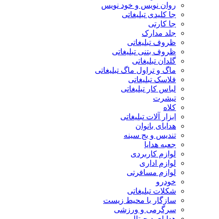
روان نویس و خود نویس
جا کلیدی تبلیغاتی
جا کارتی
جلد مدارک
ظروف تبلیغاتی
ظروف بتنی تبلیغاتی
گلدان تبلیغاتی
ماگ و تراول ماگ تبلیغاتی
فلاسک تبلیغاتی
لباس کار تبلیغاتی
تیشرت
کلاه
ابزار آلات تبلیغاتی
هدایای بانوان
تندیس و بج سینه
جعبه هدایا
لوازم کاربردی
لوازم اداری
لوازم مسافرتی
خودرو
شکلات تبلیغاتی
سازگار با محیط زیست
سرگرمی و ورزشی
هدایای دیجیتال