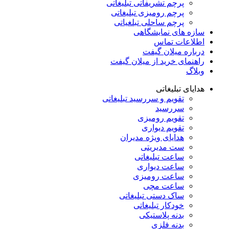
پرچم تشریفاتی تبلیغاتی
پرچم رومیزی تبلیغاتی
پرچم ساحلی تبلغیاتی
سازه های نمایشگاهی
اطلاعات تماس
درباره میلان گیفت
راهنمای خرید از میلان گیفت
وبلاگ
هدایای تبلیغاتی
تقویم و سررسید تبلیغاتی
سررسید
تقویم رومیزی
تقویم دیواری
هدایای ویژه مدیران
ست مدیریتی
ساعت تبلیغاتی
ساعت دیواری
ساعت رومیزی
ساعت مچی
ساک دستی تبلیغاتی
خودکار تبلیغاتی
بدنه پلاستیکی
بدنه فلزی