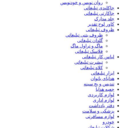
روان نویس و خودنویس
جاکلیدی تبلیغاتی
جاکارتی تبلیغاتی
جلد مدارک
کاور لوح تقدیر
ظروف تبلیغاتی
ظروف بتنی تبلیغاتی
گلدان تبلیغاتی
ماگ و تراول ماگ
فلاسک تبلیغاتی
لباس کار تبلیغاتی
تیشرت تبلیغاتی
کلاه تبلیغاتی
ابزار تبلیغاتی
هدایای بانوان
تندیس و بج سینه
جعبه هدایا
لوازم کاربردی
لوازم اداری
دفتر یادداشت
پزشکی و سلامت
لوازم مسافرتی
خودرو
شکلات تبلیغاتی