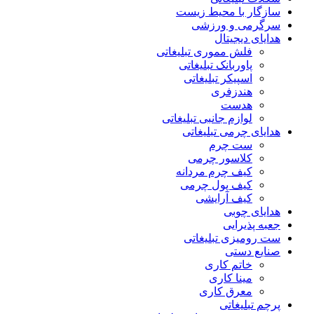
سازگار با محیط زیست
سرگرمی و ورزشی
هدایای دیجیتال
فلش مموری تبلیغاتی
پاوربانک تبلیغاتی
اسپیکر تبلیغاتی
هندزفری
هدست
لوازم جانبی تبلیغاتی
هدایای چرمی تبلیغاتی
ست چرم
کلاسور چرمی
کیف چرم مردانه
کیف پول چرمی
کیف آرایشی
هدایای چوبی
جعبه پذیرایی
ست رومیزی تبلیغاتی
صنایع دستی
خاتم کاری
مینا کاری
معرق کاری
پرچم تبلیغاتی