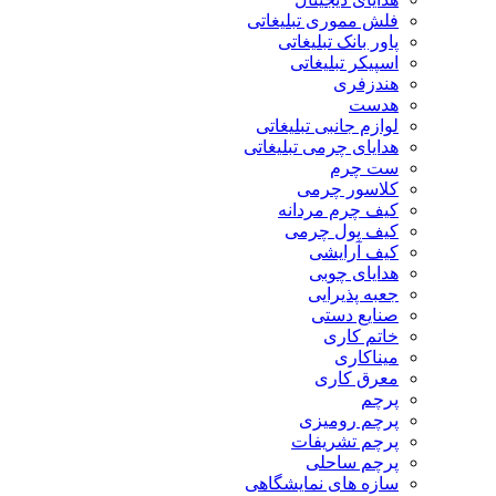
فلش مموری تبلیغاتی
پاور بانک تبلیغاتی
اسپیکر تبلیغاتی
هندزفری
هدست
لوازم جانبی تبلیغاتی
هدایای چرمی تبلیغاتی
ست چرم
کلاسور چرمی
کیف چرم مردانه
کیف پول چرمی
کیف آرایشی
هدایای چوبی
جعبه پذیرایی
صنایع دستی
خاتم کاری
میناکاری
معرق کاری
پرچم
پرچم رومیزی
پرچم تشریفات
پرچم ساحلی
سازه های نمایشگاهی