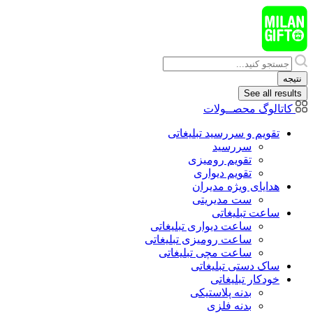
پرش
به
محتوا
Search
...
نتیجه
See all results
کاتالوگ محصــولات
تقویم و سررسید تبلیغاتی
سررسید
تقویم رومیزی
تقویم دیواری
هدایای ويژه مدیران
ست مدیریتی
ساعت تبلیغاتی
ساعت دیواری تبلیغاتی
ساعت رومیزی تبلیغاتی
ساعت مچی تبلیغاتی
ساک دستی تبلیغاتی
خودکار تبلیغاتی
بدنه پلاستیکی
بدنه فلزی