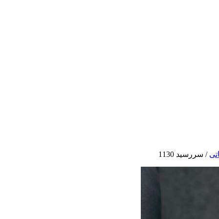
تی
/
سررسید 1130